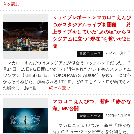
きを読む
＜ライブレポート＞マカロニえんぴ
つがスタジアムライブを開催――路
上ライブをしていた“あの頃”からス
タジアムに立つ“現在”を繋いだ2日
間
2025年6月23日
音楽ニュース
マカロニえんぴつはスタジアムが似合うロックバンドだった。６
月14日、15日の2日間にわたって開催されたバンド初のスタジアム
ワンマン【still al dente in YOKOHAMA STADIUM】を観て、僕は心
からそう感じた。演奏される1曲1曲、どの曲もイントロが奏でられ
た瞬間に「あの曲・・・
続きを読む
マカロニえんぴつ、新曲「静かな
海」MV公開
2025年6月16日
音楽ニュース
マカロニえんぴつが、新曲「静かな
海」のミュージックビデオを公開した。