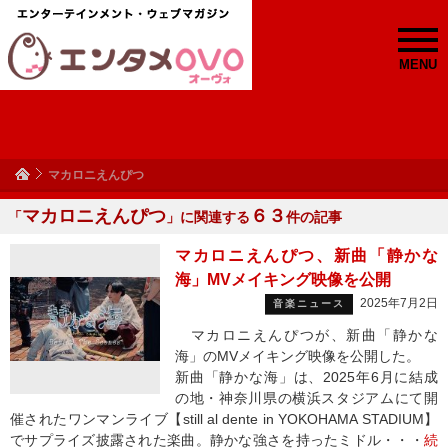
MENU
マカロニえんぴつ
マカロニえんぴつ
６３
「
」に関連する
件の記事
マカロニえんぴつ、新曲「静かな
海」MVメイキング映像を公開
2025年7月2日
音楽ニュース
マカロニえんぴつが、新曲「静かな
海」のMVメイキング映像を公開した。
新曲「静かな海」は、2025年6月に結成
の地・神奈川県の横浜スタジアムにて開
催されたワンマンライブ【still al dente in YOKOHAMA STADIUM】
でサプライズ披露された楽曲。静かな強さを持ったミドル・・・
続