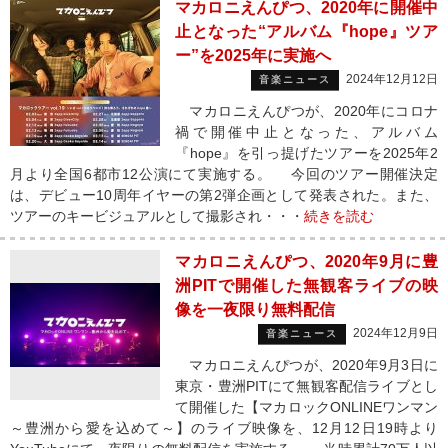
マカロニえんぴつ、2020年に開催中
止となった“アルバム『hope』ツア
ー”を2025年に実施へ
2024年12月12日
音楽ニュース
マカロニえんぴつが、2020年にコロナ
禍で開催中止となった、アルバム
『hope』を引っ提げたツアーを2025年2
月より全国6都市12公演にて実施する。 今回のツアー開催決定
は、デビュー10周年イヤーの第2弾企画として発表された。また、
ツアーのキービジュアルとして撮影され・・・
続きを読む
マカロニえんぴつ、2020年9月に豊
洲PITで開催した無観客ライブの映
像を一夜限り無料配信
2024年12月9日
音楽ニュース
マカロニえんぴつが、2020年9月3日に
東京・豊洲PITにて無観客配信ライブとし
て開催した【マカロックONLINEワンマン
～豊洲から愛を込めて～】のライブ映像を、12月12日19時より