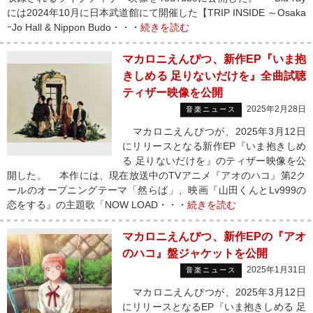
には2024年10月に日本武道館にて開催した【TRIP INSIDE ～Osaka
ｰJo Hall & Nippon Budo・・・
続きを読む
マカロニえんぴつ、新作EP『いま抱
きしめる 足りないだけを』全曲試聴
ティザー映像を公開
2025年2月28日
音楽ニュース
マカロニえんぴつが、2025年3月12日
にリリースとなる新作EP『いま抱きしめ
る 足りないだけを』のティザー映像を公
開した。 本作には、現在放送中のTVアニメ『アオのハコ』第2ク
ールのオープニングテーマ「然らば」、映画『山田くんとLv999の
恋をする』の主題歌「NOW LOAD・・・
続きを読む
マカロニえんぴつ、新作EPの『アオ
のハコ』盤ジャケットを公開
2025年1月31日
音楽ニュース
マカロニえんぴつが、2025年3月12日
にリリースとなるEP『いま抱きしめる 足