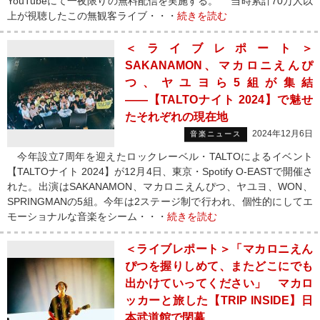
YouTubeにて一夜限りの無料配信を実施する。 当時累計70万人以
上が視聴したこの無観客ライブ・・・
続きを読む
＜ライブレポート＞
SAKANAMON、マカロニえんぴ
つ、ヤユヨら5組が集結
――【TALTOナイト 2024】で魅せ
たそれぞれの現在地
2024年12月6日
音楽ニュース
今年設立7周年を迎えたロックレーベル・TALTOによるイベント
【TALTOナイト 2024】が12月4日、東京・Spotify O-EASTで開催さ
れた。出演はSAKANAMON、マカロニえんぴつ、ヤユヨ、WON、
SPRINGMANの5組。今年は2ステージ制で行われ、個性的にしてエ
モーショナルな音楽をシーム・・・
続きを読む
＜ライブレポート＞「マカロニえん
ぴつを握りしめて、またどこにでも
出かけていってください」 マカロ
ッカーと旅した【TRIP INSIDE】日
本武道館で閉幕