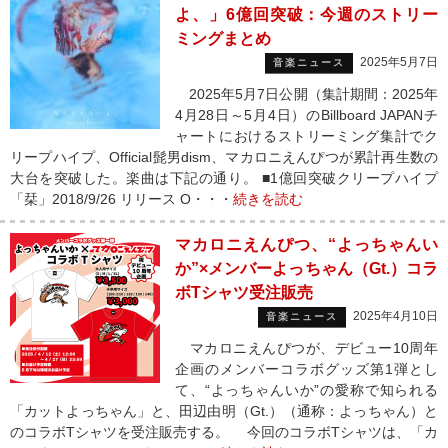
よ、」6億回突破：今週のストリー
ミングまとめ
2025年5月7日
音楽ニュース
2025年5月7日公開（集計期間：2025年
4月28日～5月4日）のBillboard JAPANチ
ャートにおけるストリーミング集計でク
リープハイプ、Official髭男dism、マカロニえんぴつが累計再生数の
大台を突破した。楽曲は下記の通り。 ■1億回突破クリープハイプ
「栞」2018/9/26 リリース O・・・
続きを読む
マカロニえんぴつ、“よっちゃんい
か”×メンバーよっちゃん（Gt.）コラ
ボTシャツ受注販売
2025年4月10日
音楽ニュース
マカロニえんぴつが、デビュー10周年
企画のメンバーコラボグッズ第1弾とし
て、“よっちゃんいか”の愛称で知られる
「カットよっちゃん」と、田辺由明（Gt.）（通称：よっちゃん）と
のコラボTシャツを受注販売する。 今回のコラボTシャツは、「カ