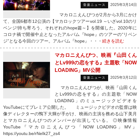
2025年3月14日
音楽ニュース
マカロニえんぴつが2月から3月にかけ
て、全国6都市12公演の【マカロックツアーvol.19 ～いざvol.10のリ
ベンジ!持ち寄ろう、それぞれのhope篇～】を開催した。2020年に
コロナ禍で開催中止となったアルバム『hope』のツアーの“リベン
ジ”となる今回のツアー。アルバム『hope』・・・
続きを読む
マカロニえんぴつ、映画『山田くん
とLv999の恋をする』主題歌「NOW
LOADING」MV公開
2025年3月12日
音楽ニュース
マカロニえんぴつが、映画『山田くん
とLv999の恋をする』の主題歌「NOW
LOADING」のミュージックビデオを
YouTubeにてプレミア公開した。 ミュージックビデオの監督は映
像ディレクターの鴨下大輝が手がけ、映画の主演を務める山下美月
とマカロニえんぴつのメンバーが出演している。 ◎映像情報
YouTube『マカロニえんぴつ「NOW LOADING」MV』
https://youtu.be/rNeIk27_zs4