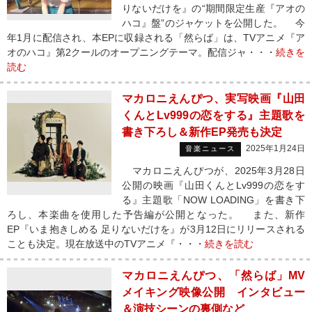
りないだけを』の“期間限定生産『アオの
ハコ』盤”のジャケットを公開した。 今
年1月に配信され、本EPに収録される「然らば」は、TVアニメ『ア
オのハコ』第2クールのオープニングテーマ。配信ジャ・・・
続きを
読む
マカロニえんぴつ、実写映画『山田
くんとLv999の恋をする』主題歌を
書き下ろし＆新作EP発売も決定
2025年1月24日
音楽ニュース
マカロニえんぴつが、2025年3月28日
公開の映画『山田くんとLv999の恋をす
る』主題歌「NOW LOADING」を書き下
ろし、本楽曲を使用した予告編が公開となった。 また、新作
EP『いま抱きしめる 足りないだけを』が3月12日にリリースされる
ことも決定。現在放送中のTVアニメ『・・・
続きを読む
マカロニえんぴつ、「然らば」MV
メイキング映像公開 インタビュー
＆演技シーンの裏側など