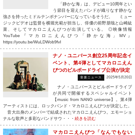
「静かな海」は、デビュー10周年とい
う節目を迎えたバンドが織りなす静かな
強さを持ったミドルテンポナンバーになっているそうだ。 ミュー
ジックビデオは監督を横堀光範が担当し、俳優の前野朋哉と山崎紘
菜、そしてマカロニえんぴつが出演している。 ◎映像情報
YouTube『マカロニえんぴつ「静かな海」MV』
https://youtu.be/WuLDWob9fvI
ナノ・ユニバース創立25周年記念イ
ベント、第4弾としてマカロニえん
ぴつのビルボードライブ公演が決定
2025年5月20日
音楽ニュース
ナノ・ユニバースとビルボードライブ
が共同で開催するスペシャルイベント
【music from NANO universe】。第4弾
アーティストには、ロックバンド・マカロニえんぴつが決定した。
音大出身のメンバーで結成されたマカロニえんぴつ。エモーショ
ナルな歌声と多彩なバンドサウ・・・
続きを読む
マカロニえんぴつ「なんでもない