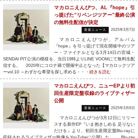
マカロニえんぴつ、AL『hope』引
っ提げた“リベンジツアー”最終公演
の無料生配信が決定
2025年3月7日
音楽ニュース
マカロニえんぴつが、アルバム
『hope』を引っ提げて現在開催中のツア
ー・ファイナルとなる3月14日の宮城・
SENDAI PIT公演の模様を、当日19時よりLINE VOOMにて無料生配
信する。 2020年にコロナ禍で開催中止となった【マカロックツア
ーvol.10 ～わずかな希望を探し求める・・・
続きを読む
マカロニえんぴつ、ニューEPより初
回生産限定盤収録のライブティザー
公開
2025年3月6日
音楽ニュース
マカロニえんぴつが3月12日にリリー
スする新作EP『いま抱きしめる 足りない
だけを』より、初回生産限定盤Blu-rayに
収録されるライブティザー映像をYouTubeに公開した。 Blu-ray