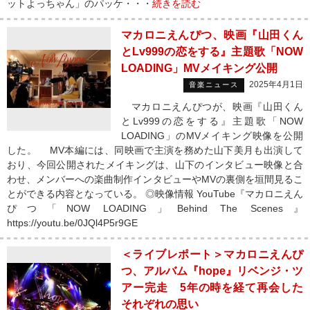
ットよっちゃん」のパッケ・・・
続きを読む
マカロニえんぴつ、映画『山田くん
とLv999の恋をする』主題歌「NOW
LOADING」MVメイキング公開
2025年4月1日
音楽ニュース
マカロニえんぴつが、映画『山田くん
とLv999の恋をする』主題歌「NOW
LOADING」のMVメイキング映像を公開
した。 MV本編には、同映画で主演を務めた山下美月も出演して
おり、今回公開されたメイキングは、山下のインタビュー映像と合
わせ、メンバーへの楽曲制作インタビューやMVの裏側を垣間見るこ
とができる内容となっている。 ◎映像情報 YouTube『マカロニえん
ぴつ「NOW LOADING」Behind The Scenes』
https://youtu.be/0JQl4P5r9GE
＜ライブレポート＞マカロニえんぴ
つ、アルバム『hope』リベンジ・ツ
アー完走 5年の時を経て再会した
それぞれの思い