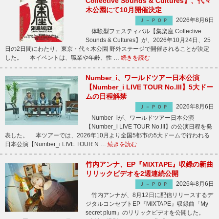
Collective Sounds & Cultures】、代々
木公園にて10月開催決定
2026年8月6日
Ｊ－ＰＯＰ
体験型フェスティバル【集楽座 Collective
Sounds & Cultures】が、2026年10月24日、25
日の2日間にわたり、東京・代々木公園 野外ステージで開催されることが決定
した。 本イベントは、職業や年齢、性 …
続きを読む
Number_i、ワールドツアー日本公演
【Number_i LIVE TOUR No.III】5大ドー
ムの日程解禁
2026年8月6日
Ｊ－ＰＯＰ
Number_iが、ワールドツアー日本公演
【Number_i LIVE TOUR No.III】の公演日程を発
表した。 本ツアーでは、2026年10月より全国5都市の5大ドームで行われる
日本公演【Number_i LIVE TOUR N …
続きを読む
竹内アンナ、EP『MIXTAPE』収録の新曲
リリックビデオを2週連続公開
2026年8月6日
Ｊ－ＰＯＰ
竹内アンナが、8月12日に配信リリースするデ
ジタルコンセプトEP『MIXTAPE』収録曲「My
secret plum」のリリックビデオを公開した。