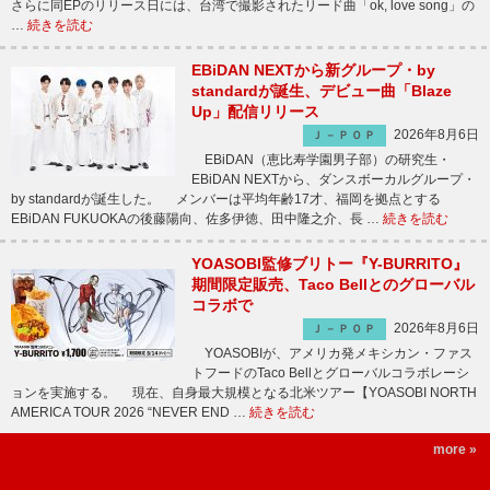
さらに同EPのリリース日には、台湾で撮影されたリード曲「ok, love song」の
…
続きを読む
EBiDAN NEXTから新グループ・by
standardが誕生、デビュー曲「Blaze
Up」配信リリース
2026年8月6日
Ｊ－ＰＯＰ
EBiDAN（恵比寿学園男子部）の研究生・
EBiDAN NEXTから、ダンスボーカルグループ・
by standardが誕生した。 メンバーは平均年齢17才、福岡を拠点とする
EBiDAN FUKUOKAの後藤陽向、佐多伊徳、田中隆之介、長 …
続きを読む
YOASOBI監修ブリトー『Y-BURRITO』
期間限定販売、Taco Bellとのグローバル
コラボで
2026年8月6日
Ｊ－ＰＯＰ
YOASOBIが、アメリカ発メキシカン・ファス
トフードのTaco Bellとグローバルコラボレーシ
ョンを実施する。 現在、自身最大規模となる北米ツアー【YOASOBI NORTH
AMERICA TOUR 2026 “NEVER END …
続きを読む
more »