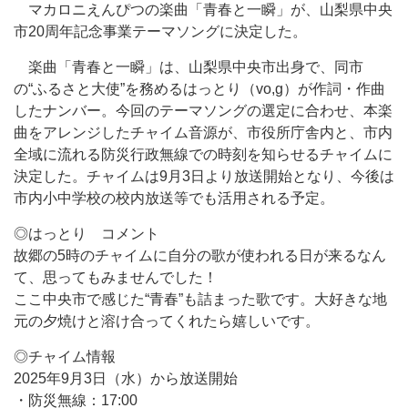
マカロニえんぴつの楽曲「青春と一瞬」が、山梨県中央
市20周年記念事業テーマソングに決定した。
楽曲「青春と一瞬」は、山梨県中央市出身で、同市
の“ふるさと大使”を務めるはっとり（vo,g）が作詞・作曲
したナンバー。今回のテーマソングの選定に合わせ、本楽
曲をアレンジしたチャイム音源が、市役所庁舎内と、市内
全域に流れる防災行政無線での時刻を知らせるチャイムに
決定した。チャイムは9月3日より放送開始となり、今後は
市内小中学校の校内放送等でも活用される予定。
◎はっとり コメント
故郷の5時のチャイムに自分の歌が使われる日が来るなん
て、思ってもみませんでした！
ここ中央市で感じた“青春”も詰まった歌です。大好きな地
元の夕焼けと溶け合ってくれたら嬉しいです。
◎チャイム情報
2025年9月3日（水）から放送開始
・防災無線：17:00