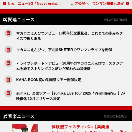
Uru、ニューSG『Never ends/手紙』リリース記念WEBラジオYouTubeにて公開
Rol3ert、新曲「say my name」リリース＆MVプレミア公開へ ワンマン開催も決定
関連ニュース
RELATED NEWS
マカロニえんぴつデビュー10周年記念展覧会、これまでの歩みをク
イズで振り返る
マカロニえんぴつ、下北沢SHETERでワンマンライブを開催
＜ライブレポート＞デビュー10周年のマカロニえんぴつ、スタジア
ムを経てストリングスと紡いだ変わらぬ音楽愛
KANA-BOON初の学園祭ツアー開催決定
sumika、全国ツアー【sumika Live Tour 2025『Vermillion's』】が
映像化 10月にリリース決定
音楽ニュース
MUSIC NEWS
体験型フェスティバル【集楽座