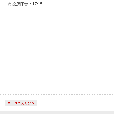
・市役所庁舎：17:15
マカロニえんぴつ