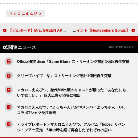
マカロニえんぴつ
【ビルボード】Mrs. GREEN APPLE「クスシキ」ストリーミング4連覇 back number「ブルーアンバー」初登場トップ10入り
【Heatseekers Songs】muque「The 1」が首位デビュー ラジオとダウンロード数で高ポイント
関連ニュース
RELATED NEWS
Official髭男dism「Same Blue」ストリーミング累計1億回再生突破
クリープハイプ「栞」ストリーミング累計1億回再生突破
マカロニえんぴつ、歴代MV出演のキャストが揃った「あなたにも、
いて欲しい。」 巨大広告が渋谷に掲出
マカロニえんぴつ、“よっちゃんいか”×メンバーよっちゃん（Gt.）
コラボTシャツ受注販売
＜ライブレポート＞マカロニえんぴつ、アルバム『hope』リベン
ジ・ツアー完走 5年の時を経て再会したそれぞれの思い