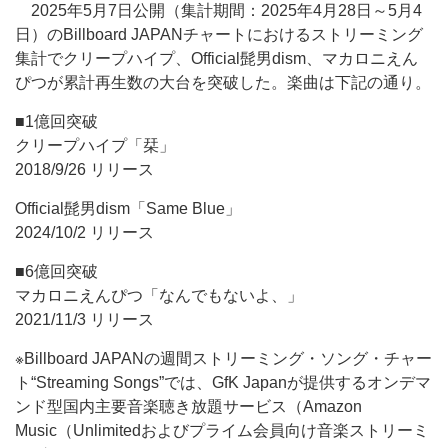
2025年5月7日公開（集計期間：2025年4月28日～5月4
日）のBillboard JAPANチャートにおけるストリーミング
集計でクリープハイプ、Official髭男dism、マカロニえん
ぴつが累計再生数の大台を突破した。楽曲は下記の通り。
■1億回突破
クリープハイプ「栞」
2018/9/26 リリース
Official髭男dism「Same Blue」
2024/10/2 リリース
■6億回突破
マカロニえんぴつ「なんでもないよ、」
2021/11/3 リリース
※Billboard JAPANの週間ストリーミング・ソング・チャー
ト“Streaming Songs”では、GfK Japanが提供するオンデマ
ンド型国内主要音楽聴き放題サービス（Amazon
Music（Unlimitedおよびプライム会員向け音楽ストリーミ