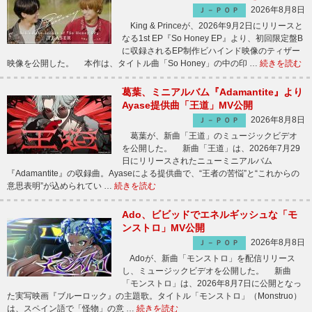
2026年8月8日
Ｊ－ＰＯＰ
King & Princeが、2026年9月2日にリリースと
なる1st EP『So Honey EP』より、初回限定盤B
に収録されるEP制作ビハインド映像のティザー
映像を公開した。 本作は、タイトル曲「So Honey」の中の印 …
続きを読む
葛葉、ミニアルバム『Adamantite』より
Ayase提供曲「王道」MV公開
2026年8月8日
Ｊ－ＰＯＰ
葛葉が、新曲「王道」のミュージックビデオ
を公開した。 新曲「王道」は、2026年7月29
日にリリースされたニューミニアルバム
『Adamantite』の収録曲。Ayaseによる提供曲で、“王者の苦悩”と“これからの
意思表明”が込められてい …
続きを読む
Ado、ビビッドでエネルギッシュな「モ
ンストロ」MV公開
2026年8月8日
Ｊ－ＰＯＰ
Adoが、新曲「モンストロ」を配信リリース
し、ミュージックビデオを公開した。 新曲
「モンストロ」は、2026年8月7日に公開となっ
た実写映画『ブルーロック』の主題歌。タイトル「モンストロ」（Monstruo）
は、スペイン語で「怪物」の意 …
続きを読む