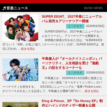
音楽ニュース
MUSIC NEWS
SUPER EIGHT、2027年春にニューアル
バム発売＆アリーナツアー開催
2026年8月8日
Ｊ－ＰＯＰ
SUPER EIGHTが、2027年春にニューアルバ
ムをリリースし、アリーナツアーを開催する。
本情報の発表が行われた日は、“令和8年8月8
日”という「888」が並ぶ“超八（スーパーエイト）の日”。SUPER EIGHTは、前
日に行われ …
続きを読む
中島健人が『オールナイトニッポン』パ
ーソナリティ、人生相談を受け『遊戯
王』の話をするコーナーも
2026年8月8日
Ｊ－ＰＯＰ
中島健人が、2026年8月14日深夜に放送とな
るニッポン放送『オールナイトニッポン』のパ
ーソナリティを担当する。 8月19日にニューシングル『鬼事 / Fiction Love』
がリリースされることを記念して、中島健人が通称“1部”のパ …
続きを読む
King & Prince、EP『So Honey EP』制
作ビハインドのティザー映像を公開