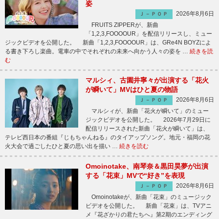
姿
2026年8月6日
Ｊ－ＰＯＰ
FRUITS ZIPPERが、新曲
「1,2,3,FOOOOUR」を配信リリースし、ミュー
ジックビデオを公開した。 新曲「1,2,3,FOOOOUR」は、GRe4N BOYZによ
る書き下ろし楽曲。電車の中でそれぞれの未来へ向かう人々の姿を …
続きを読
む
マルシィ、古園井寧々が出演する「花火
が瞬いて」MVはひと夏の物語
2026年8月6日
Ｊ－ＰＯＰ
マルシィが、新曲「花火が瞬いて」のミュー
ジックビデオを公開した。 2026年7月29日に
配信リリースされた新曲「花火が瞬いて」は、
テレビ西日本の番組『じもちゃんねる』のタイアップソング。地元・福岡の花
火大会で過ごしたひと夏の思い出を描い …
続きを読む
Omoinotake、南琴奈＆黒田昊夢が出演
する「花束」MVで“好き”を表現
2026年8月6日
Ｊ－ＰＯＰ
Omoinotakeが、新曲「花束」のミュージック
ビデオを公開した。 新曲「花束」は、TVアニ
メ『花ざかりの君たちへ』第2期のエンディング