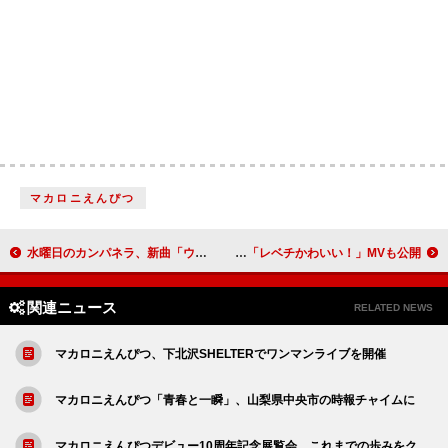
マカロニえんぴつ
水曜日のカンパネラ、新曲「ウォーアイニー」がTVアニメ『らんま1/2』OPテーマに決定＆新作EPのリリイベ決定
CANDY TUNE、1stアルバム『倍倍FIGHT!』アートワーク＆収録曲を解禁 収録曲「レベチかわいい！」MVも公開
関連ニュース
RELATED NEWS
マカロニえんぴつ、下北沢SHELTERでワンマンライブを開催
マカロニえんぴつ「青春と一瞬」、山梨県中央市の時報チャイムに
マカロニえんぴつデビュー10周年記念展覧会、これまでの歩みをク