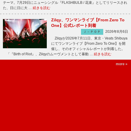
テーマ。7月29日にニューシングル『FLASHBULB / 花束』としてリリースされ
た、日に日に大 …
続きを読む
Zilqy、ワンマンライブ【From Zero To
One】公式レポート到着
2026年8月6日
Ｊ－ＰＯＰ
Zilqyが2026年7月11日、東京・Veats Shibuya
にてワンマンライブ【From Zero To One】を開
催し、そのオフィシャルレポートが到着した。
「『Birth of Riot』、Zilqyのムーヴメントとして暴動 …
続きを読む
more »