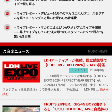
イズで振り返る
＜ライブレポート＞デビュー10周年のマカロニえんぴつ、スタジア
ムを経てストリングスと紡いだ変わらぬ音楽愛
＜ライブレポート＞マカロニえんぴつがスタジアムライブを開催
――路上ライブをしていた“あの頃”からスタジアムに立つ“現在”を
繋いだ2日間
音楽ニュース
MUSIC NEWS
LDHアーティストが集結、国立競技場で
【LDH LIVE-EXPO 2026】2DAYS開催
2026年8月6日
Ｊ－ＰＯＰ
LDH所属アーティストが集結する【LDH LIVE-
EXPO 2026 -PERFECT YEAR BEST-】が、
2026年11月28日・29日の2日間、東京・MUFG
スタジアム（国立競技場）にて開催される。 本公演は、「LDH PE …
続きを
読む
FRUITS ZIPPER、GRe4N BOYZ書き下
ろし「1,2,3,FOOOOUR」MVに自然体の