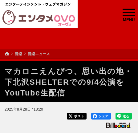
MENU
音楽
音楽ニュース
マカロニえんぴつ、思い出の地・
下北沢SHELTERでの9/4公演を
YouTube生配信
2025年8月28日 / 18:20
ポスト
シェア
送る