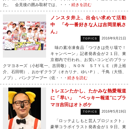
た。 会見後の囲み取材では、・・・
続きを読む
ノンスタ井上、出会い求めて活動
中 「今一番好きな人は吉岡里帆さ
ん」
2016年9月21日
TOPICS
味の素冷凍食品「つづきは売り場で！
キャンペーン」記者発表会が２１日、東
京都内で行われ、お笑いコンビのブラッ
クマヨネーズ（小杉竜一、吉田敬）、ＮＯＮ ＳＴＹＬＥ（井上裕
介、石田明）、おかずクラブ（オカリナ、ゆいＰ）、千鳥（大悟、
ノブ）、パンクブーブー（佐・・・
続きを読む
トレエンたかし、たかみな熱愛報道
に「早い」 “ベッキー報道”にブラ
マヨ吉田はオトボケ
2016年5月19日
TOPICS
「ロッテよしもと芸人プロジェクト」
豪華コラボイラスト発表会が１９日、東