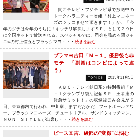
関西テレビ・フジテレビ系で放送中の
トークバラエティー番組「村上マヨネー
ズのツッコませて頂きます！」が、「今
年のグチは今年のうちに！キッチリ解決しますＳＰ」として２９日
に全国ネットで放送される。スペシャルでは、司会を務める関ジャ
ニ∞の村上信五とブラックマヨ・・・
続きを読む
ブラマヨ吉田「Ｍ－１」優勝後も非
モテ 「副賞はコンビによって違
う」
2015年11月5日
TOPICS
ＡＢＣ・テレビ朝日系の特別番組「Ｍ
－１グランプリ復活記念ＳＰ 王者達の
緊急サミット！」の収録後囲み会見が５
日、東京都内で行われ、中川家、ますだおかだ、フットボールアワ
ー、ブラックマヨネーズ、チュートリアル、サンドウィッチマン、
ＮＯＮ ＳＴＹＬＥが出席し・・・
続きを読む
ピース又吉、綾部の“変顔”に悩む