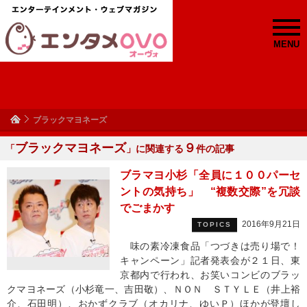
MENU
ブラックマヨネーズ
ブラックマヨネーズ
９
「
」に関連する
件の記事
ブラマヨ小杉「全員に１００パーセ
ントの気持ち」 “複数交際”を冗談
でごまかす
2016年9月21日
TOPICS
味の素冷凍食品「つづきは売り場で！
キャンペーン」記者発表会が２１日、東
京都内で行われ、お笑いコンビのブラッ
クマヨネーズ（小杉竜一、吉田敬）、ＮＯＮ ＳＴＹＬＥ（井上裕
介、石田明）、おかずクラブ（オカリナ、ゆいＰ）ほかが登壇し