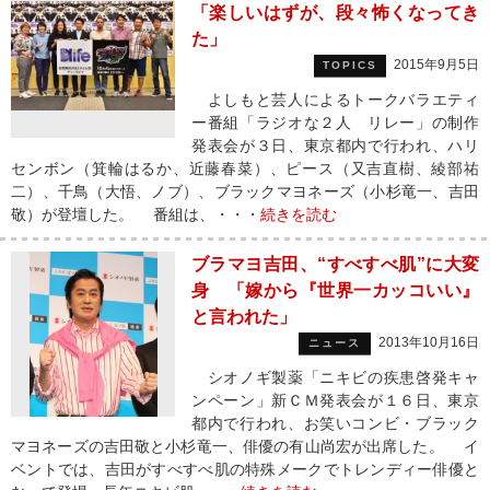
「楽しいはずが、段々怖くなってき
た」
2015年9月5日
TOPICS
よしもと芸人によるトークバラエティ
ー番組「ラジオな２人 リレー」の制作
発表会が３日、東京都内で行われ、ハリ
センボン（箕輪はるか、近藤春菜）、ピース（又吉直樹、綾部祐
二）、千鳥（大悟、ノブ）、ブラックマヨネーズ（小杉竜一、吉田
敬）が登壇した。 番組は、・・・
続きを読む
ブラマヨ吉田、“すべすべ肌”に大変
身 「嫁から『世界一カッコいい』
と言われた」
2013年10月16日
ニュース
シオノギ製薬「ニキビの疾患啓発キャ
ンペーン」新ＣＭ発表会が１６日、東京
都内で行われ、お笑いコンビ・ブラック
マヨネーズの吉田敬と小杉竜一、俳優の有山尚宏が出席した。 イ
ベントでは、吉田がすべすべ肌の特殊メークでトレンディー俳優と