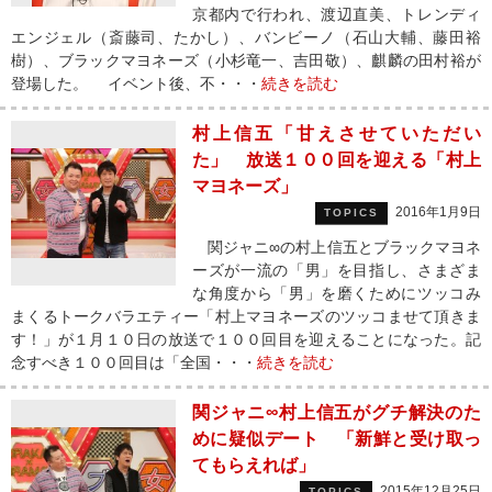
京都内で行われ、渡辺直美、トレンディ
エンジェル（斎藤司、たかし）、バンビーノ（石山大輔、藤田裕
樹）、ブラックマヨネーズ（小杉竜一、吉田敬）、麒麟の田村裕が
登場した。 イベント後、不・・・
続きを読む
村上信五「甘えさせていただい
た」 放送１００回を迎える「村上
マヨネーズ」
2016年1月9日
TOPICS
関ジャニ∞の村上信五とブラックマヨネ
ーズが一流の「男」を目指し、さまざま
な角度から「男」を磨くためにツッコみ
まくるトークバラエティー「村上マヨネーズのツッコませて頂きま
す！」が１月１０日の放送で１００回目を迎えることになった。記
念すべき１００回目は「全国・・・
続きを読む
関ジャニ∞村上信五がグチ解決のた
めに疑似デート 「新鮮と受け取っ
てもらえれば」
2015年12月25日
TOPICS