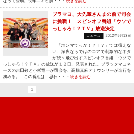
なって登場。長年ニキビ肌・・・
続きを読む
ブラマヨ、大先輩さんまの前で司会
に挑戦！ スピンオフ番組「ウソで
っしゃろ！？ＴＶ」放送決定
2012年9月13日
ニュース
「ホンマでっか！？ＴＶ」では扱えな
い、深夜ならではのコアで刺激的なネタ
が続々飛び出すスピンオフ番組「ウソで
っしゃろ！？ＴＶ」の放送が１２日、発表された。ブラックマヨネ
ーズの吉田敬と小杉竜一が司会を、高橋真麻アナウンサーが進行を
務める。 この番組は、思わ・・・
続きを読む
1