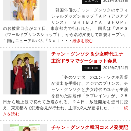
2013年5月28日
ニュース
韓国俳優のチャン・グンソクのオフィ
シャルグッズショップ「ＡＰ（アジアプ
リンス） ＳＨＩＢＵＹＡ ＳＨＯＰ」
のお披露目会が２７日、東京都内で行われた。 同店は「ＷＰＳ
（ワールドプリンスショップ）」から名称変更して新規オープン。
１階はニューアルバム『Ｎａｔ・・・
続きを読む
チャン・グンソク＆少女時代ユナ
主演ドラマでツーショット会見
2012年7月24日
TOPICS
「冬のソナタ」のユン・ソクホ監督
が演出を手掛け、アジアのプリンス、チ
ャン・グンソクと少女時代のユナが主演
を務めた話題作「ラブレイン」が、２５
日から地上波で初めて放送される。２４日、放送開始を翌日に控
え、東京都内で記者会見が行われ、主演の2人が登場した。・・・
続
きを読む
チャン・グンソク韓国コスメ発売記