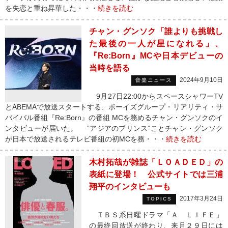
を失恋と重ね昇華した・・・
続きを読む
チャン・グンソク「誰よりも挑戦し
た最後の一人が星になれる」、
『Re:Born』MCや日本デビューの
当時を語る
2024年9月10日
音楽ニュース
9月27日22:00からスペースシャワーTV
とABEMAで放送スタートする、ボーイズグループ・リアリティ・サ
バイバル番組『Re:Born』の番組 MCを務めるチャン・グンソクのイ
ンタビューが届いた。 “アジアのプリンス”ことチャン・グンソク
が日本で放送されるテレビ番組の初MCを務・・・
続きを読む
木村拓哉が雑誌「ＬＯＡＤＥＤ」の
表紙に登場！ 公式サイトでは三浦
翔平のインタビューも
2017年3月24日
TOPICS
ＴＢＳ系日曜ドラマ「Ａ ＬＩＦＥ」
の最終回放送が終わり、来月２９日には