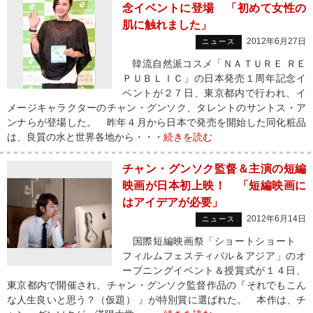
念イベントに登場 「初めて女性の
肌に触れました」
2012年6月27日
ニュース
韓流自然派コスメ「ＮＡＴＵＲＥ ＲＥ
ＰＵＢＬＩＣ」の日本発売１周年記念イ
ベントが２７日、東京都内で行われ、イ
メージキャラクターのチャン・グンソク、タレントのサントス・ア
ンナらが登場した。 昨年４月から日本で発売を開始した同化粧品
は、良質の水と世界各地から・・・
続きを読む
チャン・グンソク監督＆主演の短編
映画が日本初上映！ 「短編映画に
はアイデアが必要」
2012年6月14日
ニュース
国際短編映画祭「ショートショート
フィルムフェスティバル＆アジア」のオ
ープニングイベント＆授賞式が１４日、
東京都内で開催され、チャン・グンソク監督作品の『それでもこん
な人生良いと思う？（仮題） 』が特別賞に選ばれた。 本作は、チ