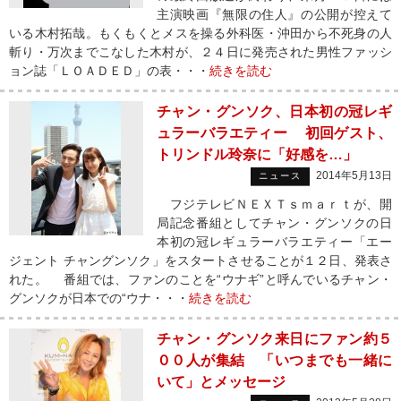
主演映画『無限の住人』の公開が控えて
いる木村拓哉。もくもくとメスを操る外科医・沖田から不死身の人
斬り・万次までこなした木村が、２４日に発売された男性ファッシ
ョン誌「ＬＯＡＤＥＤ」の表・・・
続きを読む
チャン・グンソク、日本初の冠レギ
ュラーバラエティー 初回ゲスト、
トリンドル玲奈に「好感を…」
2014年5月13日
ニュース
フジテレビＮＥＸＴｓｍａｒｔが、開
局記念番組としてチャン・グンソクの日
本初の冠レギュラーバラエティー「エー
ジェント チャングンソク」をスタートさせることが１２日、発表さ
れた。 番組では、ファンのことを“ウナギ”と呼んでいるチャン・
グンソクが日本での“ウナ・・・
続きを読む
チャン・グンソク来日にファン約５
００人が集結 「いつまでも一緒に
いて」とメッセージ