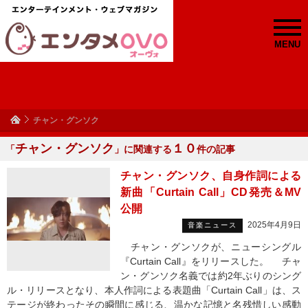
MENU
チャン・グンソク
チャン・グンソク
１０
「
」に関連する
件の記事
チャン・グンソク、自身作詞による
新曲「Curtain Call」CD発売＆MV
公開
2025年4月9日
音楽ニュース
チャン・グンソクが、ニューシングル
『Curtain Call』をリリースした。 チャ
ン・グンソク名義では約2年ぶりのシング
ル・リリースとなり、本人作詞による表題曲「Curtain Call」は、ス
テージが終わったその瞬間に感じる、温かな記憶と名残惜しい感動