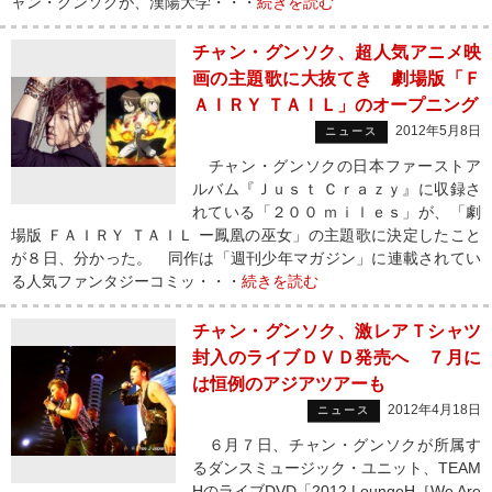
ャン・グンソクが、漢陽大学・・・
続きを読む
チャン・グンソク、超人気アニメ映
画の主題歌に大抜てき 劇場版「Ｆ
ＡＩＲＹ ＴＡＩＬ」のオープニング
2012年5月8日
ニュース
チャン・グンソクの日本ファーストア
ルバム『Ｊｕｓｔ Ｃｒａｚｙ』に収録さ
れている「２００ ｍｉｌｅｓ」が、「劇
場版 ＦＡＩＲＹ ＴＡＩＬ ー鳳凰の巫女」の主題歌に決定したこと
が８日、分かった。 同作は「週刊少年マガジン」に連載されてい
る人気ファンタジーコミッ・・・
続きを読む
チャン・グンソク、激レアＴシャツ
封入のライブＤＶＤ発売へ ７月に
は恒例のアジアツアーも
2012年4月18日
ニュース
６月７日、チャン・グンソクが所属す
るダンスミュージック・ユニット、TEAM
HのライブDVD「2012 LoungeH［We Are