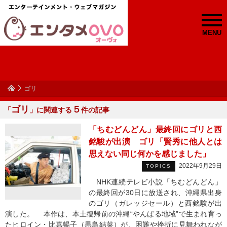
MENU
ゴリ
ゴリ
５
「
」に関連する
件の記事
「ちむどんどん」最終回にゴリと西
銘駿が出演 ゴリ「賢秀に他人とは
思えない同じ何かを感じました」
2022年9月29日
TOPICS
NHK連続テレビ小説「ちむどんどん」
の最終回が30日に放送され、沖縄県出身
のゴリ（ガレッジセール）と西銘駿が出
演した。 本作は、本土復帰前の沖縄“やんばる地域”で生まれ育っ
たヒロイン・比嘉暢子（黒島結菜）が、困難や挫折に見舞われなが