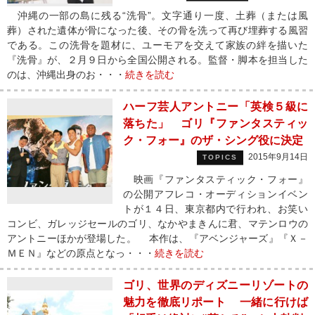
沖縄の一部の島に残る“洗骨”。文字通り一度、土葬（または風
葬）された遺体が骨になった後、その骨を洗って再び埋葬する風習
である。この洗骨を題材に、ユーモアを交えて家族の絆を描いた
『洗骨』が、２月９日から全国公開される。監督・脚本を担当した
のは、沖縄出身のお・・・
続きを読む
ハーフ芸人アントニー「英検５級に
落ちた」 ゴリ『ファンタスティッ
ク・フォー』のザ・シング役に決定
2015年9月14日
TOPICS
映画『ファンタスティック・フォー』
の公開アフレコ・オーディションイベン
トが１４日、東京都内で行われ、お笑い
コンビ、ガレッジセールのゴリ、なかやまきんに君、マテンロウの
アントニーほかが登場した。 本作は、『アベンジャーズ』『Ｘ－
ＭＥＮ』などの原点となっ・・・
続きを読む
ゴリ、世界のディズニーリゾートの
魅力を徹底リポート 一緒に行けば