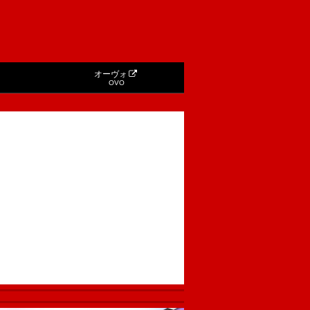
オーヴォ
OVO