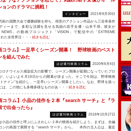
ションのドラマに挑戦！
2021年9月30日
インタビュー
術の国際大会で優勝経験を持ち、得意のアクション作品から三谷幸喜作
ディーまで、多彩な活躍を見せる気鋭の若手女優・山本千尋。彼女が
NE NEWS」の動画プロジェクト「VISION」で配信中の「EXTREME
用された全世界注・・・
続きを読む
画コラム】一足早くシーズン開幕！ 野球映画のベスト
ンを組んでみた
2020年6月4日
ほぼ週刊映画コラム
ロナウイルス感染拡大の影響で、シーズン開幕が延期になっていたプロ
が、いよいよ６月19日からの開幕が決まった。そこで今回は、野球映画
ストナイン”を紹介し、一足早いシーズン開幕としたい。なお、野球を扱っ
には、この他にも多種多様なものがあ・・・
続きを読む
画コラム】小品の佳作を２本『search サーチ』と『ラ
畑で出会ったら』
2018年10月27日
ほぼ週刊映画コラム
小品の佳作と呼ぶにふさわしい２本の映画を紹介しよう。まずは、全編
コンの画面で展開する『search サーチ』から。 本作の主人公は、最近