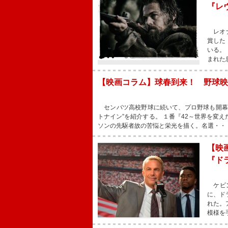
『レ
レオナ
賞した
いる。
まれた
【映画コラム】球春到来！ 野球映
センバツ高校野球に続いて、プロ野球も開幕
トナイン”を紹介する。 １番『42～世界を変
ソンの先駆者故の苦悩と栄光を描く。名選・・
【映
『ド
ケビン
に、ド
れた。
模様を