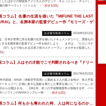
くしたばかりの韓国系アメリカ人のデビッド・キム（ジョン・チョー）。
6歳の娘マーゴット（ミシェル・・・
続きを読む
コラム】名優の生涯を描いた『MIFUNE THE LAST
MURAI』と、名脚本家の監督デビュー作『モリーズ・ゲ
』
2018年5月12日
ほぼ週刊映画コラム
、日本が世界に誇る名優の生涯を描いたドキュメンタリーと、実録もの
とする名脚本家の監督デビュー作を紹介しよう。 まずは、『ヒロシマナ
』（07）などで知られる日系３世のスティーブン・オカザキが監督した、
読む
画コラム】人はその才能でこそ判断されるべき『ドリー
2017年9月23日
ほぼ週刊映画コラム
0年代初頭、NASA（米航空宇宙局）に勤める３人の黒人女性が、有人宇宙
マーキュリー）計画に多大な貢献を果たした事実を描いた『ドリーム』が
9日から公開される。 1961年、米ソの宇宙開発競争が加熱する中、バー
州ハンプトンのNASAラングレー研・・・
続きを読む
画コラム】何もかも奪われた時、人は何になるのか…