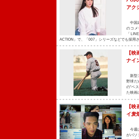
アク
中国武
のコメ
「LI
ACTION」で、「007」シリーズなどでも採
【映
ナイ
新型コ
野球だ
の“ベ
た映画
【映
イ麦
今週は
がパソ