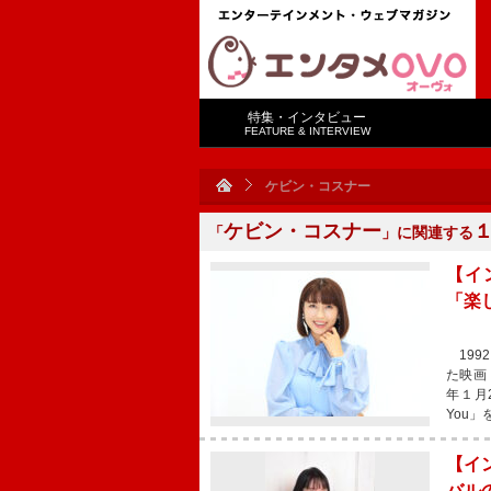
特集・インタビュー
FEATURE & INTERVIEW
ケビン・コスナー
ケビン・コスナー
「
」に関連する
【イ
「楽
199
た映画
年１月2
You
【イン
バル