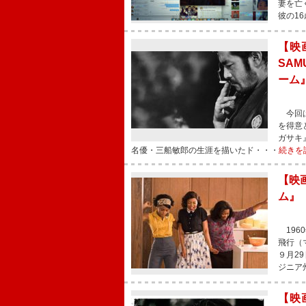
妻を亡
彼の1
【映画
SA
ーム
今回は
を得意
ガサキ
名優・三船敏郎の生涯を描いたド・・・
続きを
【映
ム』
196
飛行（
９月2
ジニア
【映