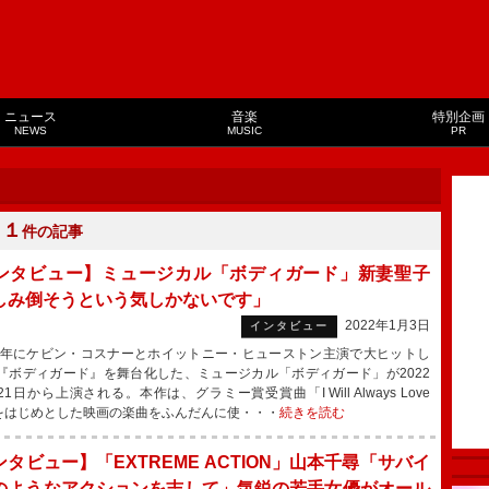
ニュース
音楽
特別企画
NEWS
MUSIC
PR
１１
件の記事
ンタビュー】ミュージカル「ボディガード」新妻聖子
しみ倒そうという気しかないです」
2022年1月3日
インタビュー
2年にケビン・コスナーとホイットニー・ヒューストン主演で大ヒットし
『ボディガード』を舞台化した、ミュージカル「ボディガード」が2022
1日から上演される。本作は、グラミー賞受賞曲「I Will Always Love
」をはじめとした映画の楽曲をふんだんに使・・・
続きを読む
タビュー】「EXTREME ACTION」山本千尋「サバイ
のようなアクションを志して」気鋭の若手女優がオール