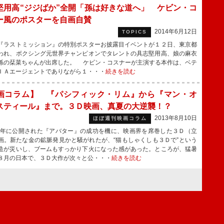
堅用高“ジジばか”全開「孫は好きな道へ」 ケビン・コ
ー風のポスターを自画自賛
2014年6月12日
TOPICS
ラストミッション』の特別ポスターお披露目イベントが１２日、東京都
われ、ボクシング元世界チャンピオンでタレントの具志堅用高、娘の麻衣
孫の栞菜ちゃんが出席した。 ケビン・コスナーが主演する本作は、ベテ
ＩＡエージェントでありながら１・・・
続きを読む
画コラム】 『パシフィック・リム』から『マン・オ
スティール』まで。３Ｄ映画、真夏の大逆襲！？
2013年8月10日
ほぼ週刊映画コラム
9年に公開された『アバター』の成功を機に、映画界を席巻した３Ｄ（立
画。新たな金の鉱脈発見かと騒がれたが、“猫もしゃくしも３Ｄで”という
造が災いし、ブームもすっかり下火になった感があった。ところが、猛暑
８月の日本で、３Ｄ大作が次々と公・・・
続きを読む