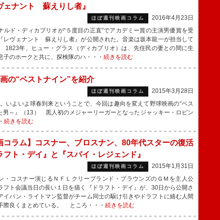
ヴェナント 蘇えりし者』
2016年4月23日
ほぼ週刊映画コラム
ルド・ディカプリオが“５度目の正直”でアカデミー賞の主演男優賞を受
『レヴェナント 蘇えりし者』が公開された。音楽は坂本龍一が担当して
 1823年、ヒュー・グラス（ディカプリオ）は、先住民の妻との間に生
息子のホークと共に、探検隊のハ・・・
続きを読む
画の“ベストナイン”を紹介
2015年3月28日
ほぼ週刊映画コラム
。いよいよ球春到来ということで、今回は趣向を変えて野球映画の“ベス
えた男～』（13） 黒人初のメジャーリーガーとなったジャッキー・ロビン
・
続きを読む
画コラム】コスナー、ブロスナン、80年代スターの復活
ラフト・デイ』と『スパイ・レジェンド』
2015年1月31日
ほぼ週刊映画コラム
・コスナー演じるＮＦＬクリーブランド・ブラウンズのＧＭを主人公
ラフト会議当日の長い１日を描く『ドラフト・デイ』が、30日から公開さ
アイバン・ライトマン監督がチーム同士の駆け引きやドラフトに絡む人間
手際良くまとめている。 ところ・・・
続きを読む