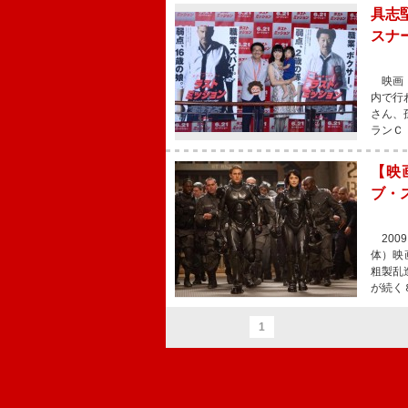
具志
スナ
映画『
内で行
さん、
ランＣ
【映
ブ・
200
体）映
粗製乱
が続く
1