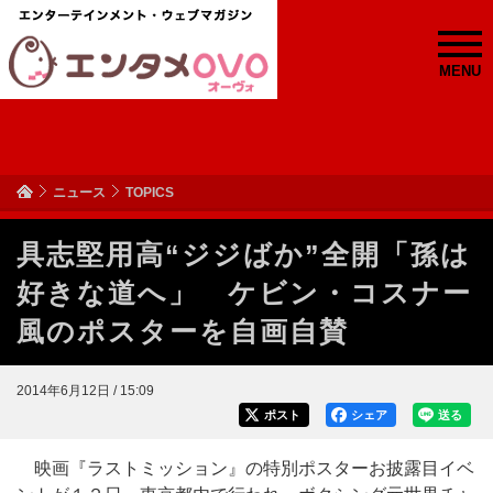
MENU
ニュース
TOPICS
具志堅用高“ジジばか”全開「孫は
好きな道へ」 ケビン・コスナー
風のポスターを自画自賛
2014年6月12日 / 15:09
ポスト
シェア
送る
映画『ラストミッション』の特別ポスターお披露目イベ