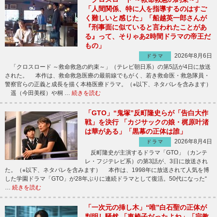
「人間関係、特に人を指導するのはすご
く難しいと感じた」「船越英一郎さんが
『刑事面に似ていると言われたことがあ
る』って、そりゃあ2時間ドラマの帝王だ
もの」
2026年8月6日
ドラマ
「クロスロード ～救命救急の約束～」（テレビ朝日系）の第5話が4日に放送
された。 本作は、救命救急医療の最前線でもがく、若き救命医・救急隊員・
警察官らの正義と成長を描く本格医療ドラマ。（※以下、ネタバレを含みます）
遥（今田美桜）や桐 …
続きを読む
「GTO」“鬼塚”反町隆史らが「告白大作
戦」を決行 「カジサックの娘・梶原叶渚
は華がある」「黒幕の正体は誰」
2026年8月4日
ドラマ
反町隆史が主演するドラマ「GTO」（カンテ
レ・フジテレビ系）の第3話が、3日に放送され
た。（※以下、ネタバレを含みます） 本作は、1998年に放送されて人気を博
した学園ドラマ「GTO」が28年ぶりに連続ドラマとして復活。50代になった“
…
続きを読む
「一次元の挿し木」“唯”白石聖の正体が
判明し騒然 「車椅子だったよね」「宗教