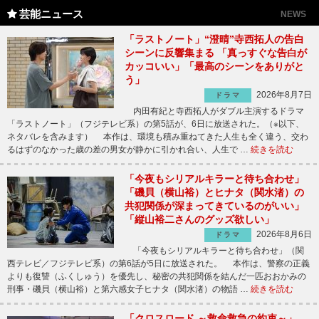
芸能ニュース
NEWS
「ラストノート」“澄晴”寺西拓人の告白
シーンに反響集まる 「真っすぐな告白が
カッコいい」「最高のシーンをありがと
う」
2026年8月7日
ドラマ
内田有紀と寺西拓人がダブル主演するドラマ
「ラストノート」（フジテレビ系）の第5話が、6日に放送された。（※以下、
ネタバレを含みます） 本作は、環境も積み重ねてきた人生も全く違う、交わ
るはずのなかった歳の差の男女が静かに引かれ合い、人生で …
続きを読む
「今夜もシリアルキラーと待ち合わせ」
「磯貝（横山裕）とヒナタ（関水渚）の
共犯関係が深まってきているのがいい」
「縦山裕二さんのグッズ欲しい」
2026年8月6日
ドラマ
「今夜もシリアルキラーと待ち合わせ」（関
西テレビ／フジテレビ系）の第6話が5日に放送された。 本作は、警察の正義
よりも復讐（ふくしゅう）を優先し、秘密の共犯関係を結んだ一匹おおかみの
刑事・磯貝（横山裕）と第六感女子ヒナタ（関水渚）の物語 …
続きを読む
「クロスロード ～救命救急の約束～」