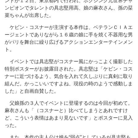
ントが１２日、東京都内で行われ、ボクシング元世界チャ
ンピオンでタレントの具志堅用高、娘の麻衣さん、孫の栞
菜ちゃんが出席した。
ケビン・コスナーが主演する本作は、ベテランＣＩＡエ
ージェントでありながら１６歳の娘に手を焼く不器用な男
がパリを舞台に繰り広げるアクションエンターテインメン
ト。
イベントでは具志堅がコスナー風にかっこよく撮影した
特別ポスターがお披露目された。具志堅は「ケビン・コス
ナーに近づけるよう、気合を入れて久しぶりに真剣に取り
組んだ。かっこいいですよね、現役の時のようで感動しま
した」と自画自賛した。
父娘孫の３人でイベントに登場するのは今回が初めて。
麻衣さんも「（コスナーと）比べてしまうとあれですけ
ど、こういう表情はあまり見ないです」とポスターに見入
った。
また、本作の主人公は娘を“弱点”としているが具志堅も