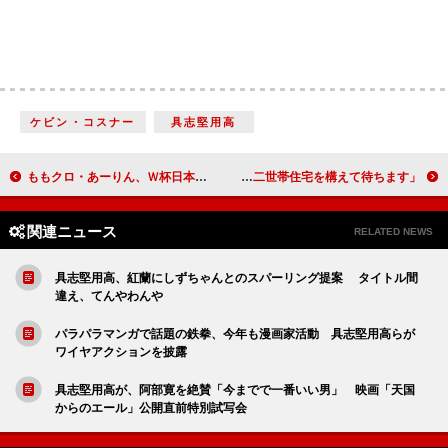
ケビン・コスナー
具志堅用高
ももクロ・あーりん、Ｗ杯日本代表にエール １８歳の誕生日に「制約なくなるので頑張りたい」
高橋真麻、父・英樹の発言に撤回を要求 英樹は「二世帯住宅を構えて待ちます」
関連ニュース
RELATED NEWS
具志堅用高、紅蘭にしずちゃんとのスパーリング提案 タイトル間
違え、てんやわんや
パラパラマンガで話題の鉄拳、今年も漫画家活動 具志堅用高らが
ワイヤアクションを披露
具志堅用高が、阿部寛を絶賛「今までで一番いい男」 映画「天国
からのエール」公開直前特別試写会