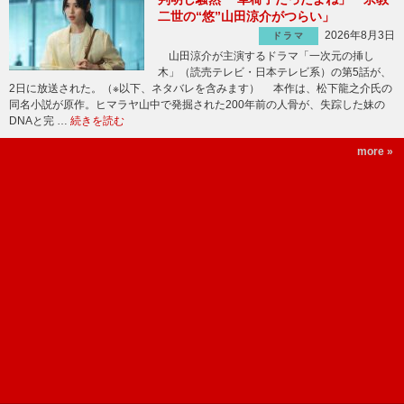
二世の“悠”山田涼介がつらい」
2026年8月3日
ドラマ
山田涼介が主演するドラマ「一次元の挿し
木」（読売テレビ・日本テレビ系）の第5話が、
2日に放送された。（※以下、ネタバレを含みます） 本作は、松下龍之介氏の
同名小説が原作。ヒマラヤ山中で発掘された200年前の人骨が、失踪した妹の
DNAと完 …
続きを読む
more »