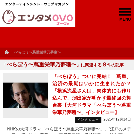
MENU
べらぼう〜蔦重栄華乃夢噺〜
べらぼう〜蔦重栄華乃夢噺〜
８
「
」に関連する
件の記事
「べらぼう」ついに完結！ 蔦重、
治済の最期はいかに生まれたか？
「横浜流星さんは、肉体的にも作り
込んで」演出家が明かす最終回の舞
台裏【大河ドラマ「べらぼう〜蔦重
栄華乃夢噺〜」インタビュー】
2025年12月14日
インタビュー
NHKの大河ドラマ「べらぼう〜蔦重栄華乃夢噺〜」。“江戸のメデ