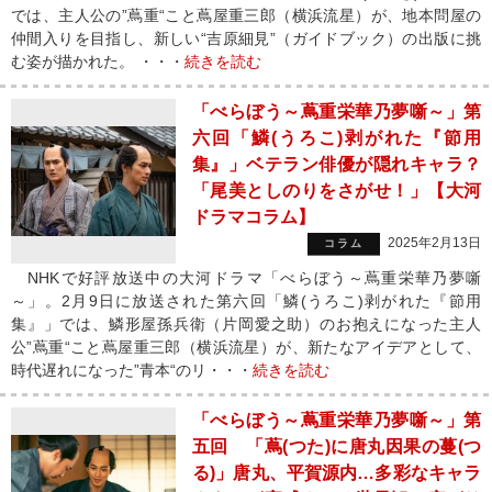
では、主人公の”蔦重“こと蔦屋重三郎（横浜流星）が、地本問屋の
仲間入りを目指し、新しい“吉原細見”（ガイドブック）の出版に挑
む姿が描かれた。 ・・・
続きを読む
「べらぼう～蔦重栄華乃夢噺～」第
六回「鱗(うろこ)剥がれた『節用
集』」ベテラン俳優が隠れキャラ？
「尾美としのりをさがせ！」【大河
ドラマコラム】
2025年2月13日
コラム
NHKで好評放送中の大河ドラマ「べらぼう～蔦重栄華乃夢噺
～」。2月9日に放送された第六回「鱗(うろこ)剥がれた『節用
集』」では、鱗形屋孫兵衛（片岡愛之助）のお抱えになった主人
公”蔦重“こと蔦屋重三郎（横浜流星）が、新たなアイデアとして、
時代遅れになった”青本“のリ・・・
続きを読む
「べらぼう～蔦重栄華乃夢噺～」第
五回 「蔦(つた)に唐丸因果の蔓(つ
る)」唐丸、平賀源内…多彩なキャラ