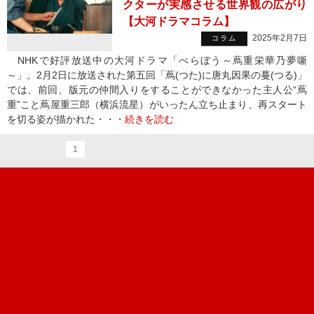
クターが実感させる世界観の広がり
【大河ドラマコラム】
2025年2月7日
コラム
NHKで好評放送中の大河ドラマ「べらぼう～蔦重栄華乃夢噺
～」。2月2日に放送された第五回「蔦(つた)に唐丸因果の蔓(つる)」
では、前回、版元の仲間入りをすることができなかった主人公“蔦
重”こと蔦屋重三郎（横浜流星）がいったん立ち止まり、再スタート
を切る姿が描かれた・・・
続きを読む
1