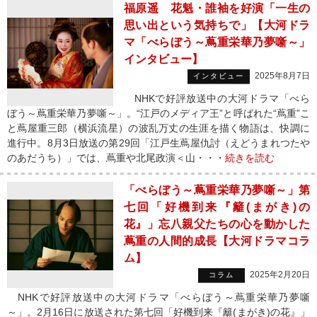
福原遥 花魁・誰袖を好演「一生の
思い出という気持ちで」【大河ドラ
マ「べらぼう～蔦重栄華乃夢噺～」
インタビュー】
2025年8月7日
インタビュー
NHKで好評放送中の大河ドラマ「べら
ぼう～蔦重栄華乃夢噺～」。“江戸のメディア王”と呼ばれた“蔦重”こ
と蔦屋重三郎（横浜流星）の波乱万丈の生涯を描く物語は、快調に
進行中。8月3日放送の第29回「江戸生蔦屋仇討（えどうまれつたや
のあだうち）」では、蔦重や北尾政演＜山・・・
続きを読む
「べらぼう～蔦重栄華乃夢噺～」第
七回「好機到来『籬(まがき)の
花』」忘八親父たちの心を動かした
蔦重の人間的成長【大河ドラマコラ
ム】
2025年2月20日
コラム
NHKで好評放送中の大河ドラマ「べらぼう～蔦重栄華乃夢噺
～」。2月16日に放送された第七回「好機到来『籬(まがき)の花』」