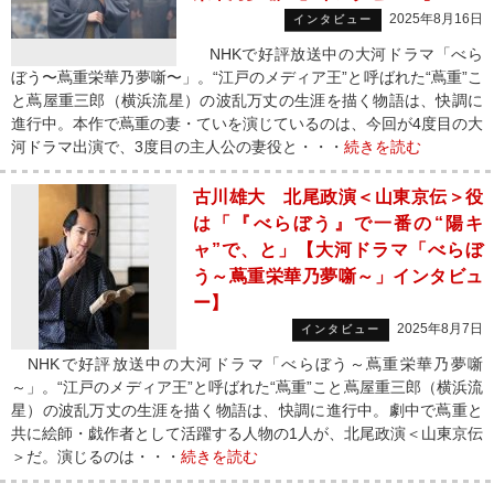
2025年8月16日
インタビュー
NHKで好評放送中の大河ドラマ「べら
ぼう〜蔦重栄華乃夢噺〜」。“江戸のメディア王”と呼ばれた“蔦重”こ
と蔦屋重三郎（横浜流星）の波乱万丈の生涯を描く物語は、快調に
進行中。本作で蔦重の妻・ていを演じているのは、今回が4度目の大
河ドラマ出演で、3度目の主人公の妻役と・・・
続きを読む
古川雄大 北尾政演＜山東京伝＞役
は「『べらぼう』で一番の“陽キ
ャ”で、と」【大河ドラマ「べらぼ
う～蔦重栄華乃夢噺～」インタビュ
ー】
2025年8月7日
インタビュー
NHKで好評放送中の大河ドラマ「べらぼう～蔦重栄華乃夢噺
～」。“江戸のメディア王”と呼ばれた“蔦重”こと蔦屋重三郎（横浜流
星）の波乱万丈の生涯を描く物語は、快調に進行中。劇中で蔦重と
共に絵師・戯作者として活躍する人物の1人が、北尾政演＜山東京伝
＞だ。演じるのは・・・
続きを読む