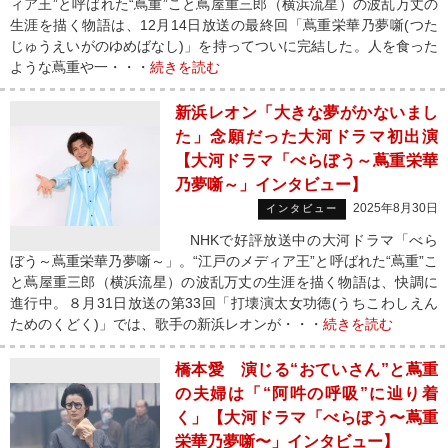
ィア王”と呼ばれた“蔦重”こと蔦屋重三郎（横浜流星）の波乱万丈の
生涯を描く物語は、12月14日放送の最終回「蔦重栄華乃夢噺(つた
じゅうえいがのゆめばなし)」を持ってついに完結した。人を食った
ような蔦重や一・・・
続きを読む
新浜レオン「大きな夢がかないまし
た」念願だった大河ドラマ初出演
【大河ドラマ「べらぼう～蔦重栄華
乃夢噺～」インタビュー】
2025年8月30日
インタビュー
NHKで好評放送中の大河ドラマ「べら
ぼう～蔦重栄華乃夢噺～」。“江戸のメディア王”と呼ばれた“蔦重”こ
と蔦屋重三郎（横浜流星）の波乱万丈の生涯を描く物語は、快調に
進行中。８月31日放送の第33回「打壊演太女功徳(うちこわしえん
ためのくどく)」では、歌手の新浜レオンが・・・
続きを読む
橋本愛 演じる“おていさん”と蔦重
の夫婦は「“阿吽の呼吸”に辿り着
く」【大河ドラマ「べらぼう〜蔦重
栄華乃夢噺〜」インタビュー】