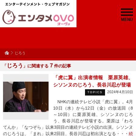
MENU
じろう
じろう
７
「
」に関連する
件の記事
「虎に翼」出演者情報 栗原英雄、
シソンヌのじろう、長谷川忍が登場
2024年4月10日
TOPICS
NHKの連続テレビ小説「虎に翼」。4月
10日（水）から12日（金）の放送回（8
～10回）に栗原英雄、シソンヌのじろ
う、長谷川忍が登場する。栗原は「わろ
てんか」「なつぞら」以来3回目の連続テレビ小説の出演。シソンヌ
のじろうは、「まれ」以来2回目、長谷川忍は初出演となる・・・
続