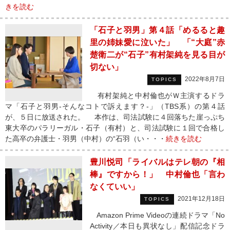
きを読む
「石子と羽男」第４話「めるると趣
里の姉妹愛に泣いた」 「“大庭”赤
楚衛二が“石子”有村架純を見る目が
切ない」
2022年8月7日
TOPICS
有村架純と中村倫也がＷ主演するドラ
マ「石子と羽男‐そんなコトで訴えます？‐」（TBS系）の第４話
が、５日に放送された。 本作は、司法試験に４回落ちた崖っぷち
東大卒のパラリーガル・石子（有村）と、司法試験に１回で合格し
た高卒の弁護士・羽男（中村）の“石羽（い・・・
続きを読む
豊川悦司「ライバルはテレ朝の『相
棒』ですから！」 中村倫也「言わ
なくていい」
2021年12月18日
TOPICS
Amazon Prime Videoの連続ドラマ「No
Activity／本日も異状なし」配信記念ドラ