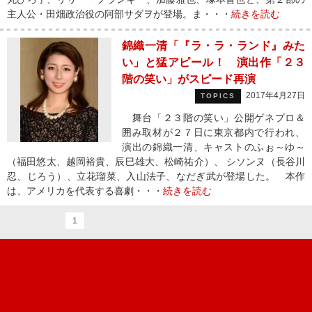
主人公・田畑政治役の阿部サダヲが登場。ま・・・
続きを読む
錦織一清「『ラ・ラ・ランド』みた
い」と猛アピール！ 演出作「２３
階の笑い」がスピード再演
2017年4月27日
TOPICS
舞台「２３階の笑い」公開ゲネプロ＆
囲み取材が２７日に東京都内で行われ、
演出の錦織一清、キャストのふぉ～ゆ～
（福田悠太、越岡裕貴、辰巳雄大、松崎祐介）、 シソンヌ（長谷川
忍、じろう）、立花瑠菜、入山法子、なだぎ武が登場した。 本作
は、アメリカを代表する喜劇・・・
続きを読む
1