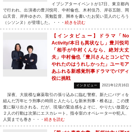
イブシアターイベントが17日、東京都内
で行われ、出演者の豊川悦司、中村倫也、木村佳乃、岸谷五朗、岡
山天音、岸井ゆきの、英勉監督、脚本を書いたお笑い芸人のじろう
（シソンヌ）が登壇した。・・・
続きを読む
【インタビュー】ドラマ「No
Activity/本日も異状なし」豊川悦司
「相手が中村くんなら、絶対大丈
夫」中村倫也「豊川さんとコンビで
やれたのはうれしかった」ユーモア
あふれる新感覚刑事ドラマでバディ
役に挑戦
2021年12月16日
インタビュー
深夜、大規模な麻薬取引の張り込みに臨む警察。新たにバディを
組んだ万年ヒラ刑事の時田と人たらしな新米刑事・椎名は、この捜
査に駆り出される。だが、現場の緊迫感をよそに、やりたい放題な
２人の行動は次第にエスカレート。指令室のオペレーターや犯人、
人質までも巻き・・・
続きを読む