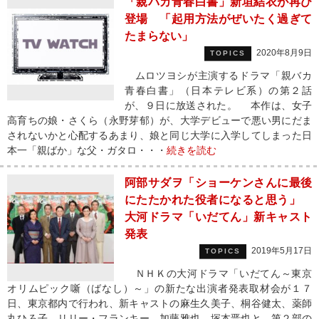
「親バカ青春白書」新垣結衣が再び
登場 「起用方法がぜいたく過ぎて
たまらない」
2020年8月9日
TOPICS
ムロツヨシが主演するドラマ「親バカ
青春白書」（日本テレビ系）の第２話
が、９日に放送された。 本作は、女子
高育ちの娘・さくら（永野芽郁）が、大学デビューで悪い男にだま
されないかと心配するあまり、娘と同じ大学に入学してしまった日
本一「親ばか」な父・ガタロ・・・
続きを読む
阿部サダヲ「ショーケンさんに最後
にたたかれた役者になると思う」
大河ドラマ「いだてん」新キャスト
発表
2019年5月17日
TOPICS
ＮＨＫの大河ドラマ「いだてん～東京
オリムピック噺（ばなし）～」の新たな出演者発表取材会が１７
日、東京都内で行われ、新キャストの麻生久美子、桐谷健太、薬師
丸ひろ子、リリー・フランキー、加藤雅也、塚本晋也と、第２部の