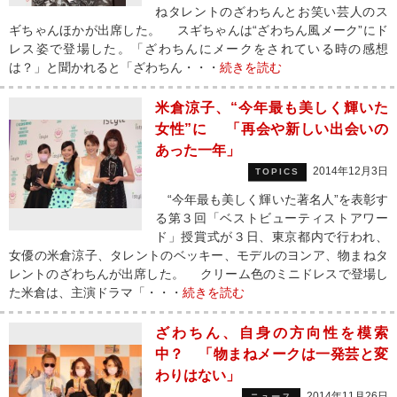
ねタレントのざわちんとお笑い芸人のス
ギちゃんほかが出席した。 スギちゃんは“ざわちん風メーク”にド
レス姿で登場した。「ざわちんにメークをされている時の感想
は？」と聞かれると「ざわちん・・・
続きを読む
米倉涼子、“今年最も美しく輝いた
女性”に 「再会や新しい出会いの
あった一年」
2014年12月3日
TOPICS
“今年最も美しく輝いた著名人”を表彰す
る第３回「ベストビューティストアワー
ド」授賞式が３日、東京都内で行われ、
女優の米倉涼子、タレントのベッキー、モデルのヨンア、物まねタ
レントのざわちんが出席した。 クリーム色のミニドレスで登場し
た米倉は、主演ドラマ「・・・
続きを読む
ざわちん、自身の方向性を模索
中？ 「物まねメークは一発芸と変
わりはない」
2014年11月26日
ニュース