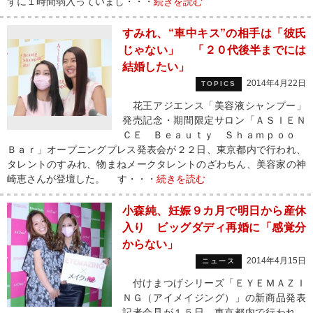
ずに１時間弱入っていまし・・・
続きを読む
すみれ、“車中キス”の相手は「彼氏
じゃない」 「２０代後半までには
結婚したい」
2014年4月22日
TOPICS
花王アジエンス「美容液シャンプー」
発売記念・期間限定サロン「ＡＳＩＥＮ
ＣＥ Ｂｅａｕｔｙ Ｓｈａｍｐｏｏ
Ｂａｒ」オープニングプレス発表会が２２日、東京都内で行われ、
タレントのすみれ、物まねメークタレントのざわちん、美容家の神
崎恵さんが登壇した。 す・・・
続きを読む
小森純、妊娠９カ月で明日から産休
入り ビッグダディ再婚に「感覚分
からない」
2014年4月15日
ニュース
付けまつげシリーズ「ＥＹＥＭＡＺＩ
ＮＧ（アイメイジング）」の新商品発表
記者会見が１５日、東京都内で行われ、