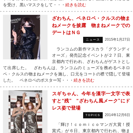
を受け、黒いマスクをして・・・
続きを読む
ざわちん、ペネロペ・クルスの物ま
ねメークを披露 物まねメークでの
デートはＮＧ
2015年1月27日
ニュース
ランコムの新作マスカラ「グランディ
オーズ」発売記念イベントが２７日、東
京都内で行われ、ざわちんがゲストとし
て出席した。 ざわちんは、ランコムのミューズを務めるペネロ
ペ・クルスの物まねメークを施し、口元をコートの襟で隠して登場
した。 ペネロペのポスター写・・・
続きを読む
スギちゃん、今年を漢字一文字で表
すと“残” “ざわちん風メーク”にド
レス姿で登場
2014年12月6日
TOPICS
「輝け！ｃｏｍｉｃｏマンガ大賞！授
賞式」が６日、東京都内で行われ、物ま