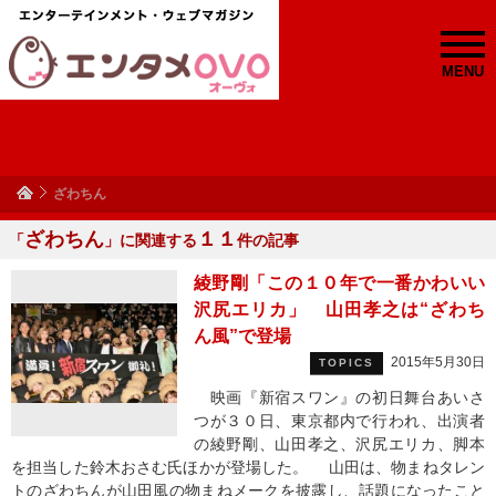
MENU
ざわちん
ざわちん
１１
「
」に関連する
件の記事
綾野剛「この１０年で一番かわいい
沢尻エリカ」 山田孝之は“ざわち
ん風”で登場
2015年5月30日
TOPICS
映画『新宿スワン』の初日舞台あいさ
つが３０日、東京都内で行われ、出演者
の綾野剛、山田孝之、沢尻エリカ、脚本
を担当した鈴木おさむ氏ほかが登場した。 山田は、物まねタレン
トのざわちんが山田風の物まねメークを披露し、話題になったこと