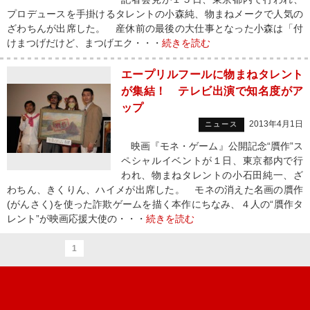
プロデュースを手掛けるタレントの小森純、物まねメークで人気の
ざわちんが出席した。 産休前の最後の大仕事となった小森は「付
けまつげだけど、まつげエク・・・
続きを読む
エープリルフールに物まねタレント
が集結！ テレビ出演で知名度がア
ップ
2013年4月1日
ニュース
映画『モネ・ゲーム』公開記念“贋作”ス
ペシャルイベントが１日、東京都内で行
われ、物まねタレントの小石田純一、ざ
わちん、きくりん、ハイメが出席した。 モネの消えた名画の贋作
(がんさく)を使った詐欺ゲームを描く本作にちなみ、４人の“贋作タ
レント”が映画応援大使の・・・
続きを読む
1