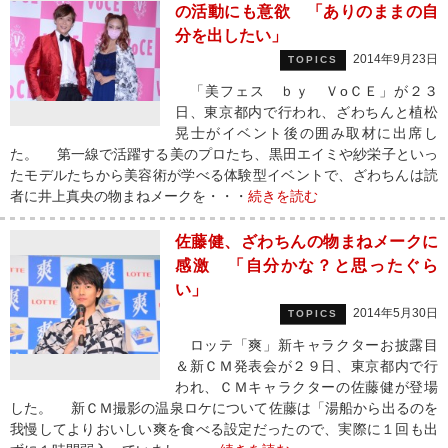
の活動にも意欲 「ありのままの自
分を出したい」
2014年9月23日
TOPICS
「美フェス ｂｙ ＶoＣＥ」が２３
日、東京都内で行われ、ざわちんと植松
晃士がイベント後の囲み取材に出席し
た。 第一線で活躍する美のプロたち、黒田エイミや紗栄子といっ
たモデルたちから美容術が学べる体験型イベントで、ざわちんは読
者に井上真央の物まねメークを・・・
続きを読む
佐藤健、ざわちんの物まねメークに
感激 「自分かな？と思ったぐら
い」
2014年5月30日
TOPICS
ロッテ「爽」新キャラクターお披露目
＆新ＣＭ発表会が２９日、東京都内で行
われ、ＣＭキャラクターの佐藤健が登場
した。 新ＣＭ撮影の温泉ロケについて佐藤は「湯船から出るのを
我慢してよりおいしい爽を食べる設定だったので、実際に１回も出