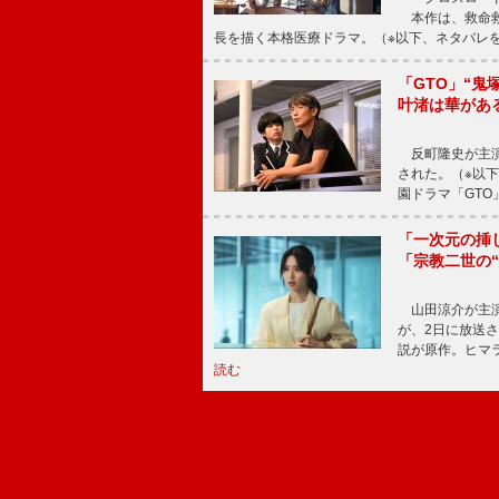
本作は、救命救
長を描く本格医療ドラマ。（※以下、ネタバレ
「GTO」“
叶渚は華があ
反町隆史が主演
された。（※以
園ドラマ「GTO
「一次元の挿
「宗教二世の
山田涼介が主演
が、2日に放送
説が原作。ヒマラ
読む