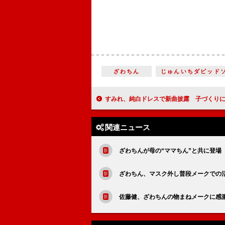
ざわちん
じゅんいちダビッド
すみれ、純白ドレスで新曲披露 子づくりに励む父・石田純
関連ニュース
ざわちんが母の“ママちん”と共に登場
ざわちん、マスク外し普段メークでの
佐藤健、ざわちんの物まねメークに感