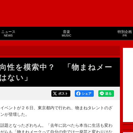
ニュース
音楽
特別企画
NEWS
MUSIC
PR
向性を模索中？ 「物まねメー
はない」
ポスト
シェア
送る
イベントが２６日、東京都内で行われ、物まねタレントのざ
ソンが登壇した。
話題となったざわちん。「去年に比べたら本当に生活も変わ
ながらも「物まねメークって自分の中では一発芸と変わりはな