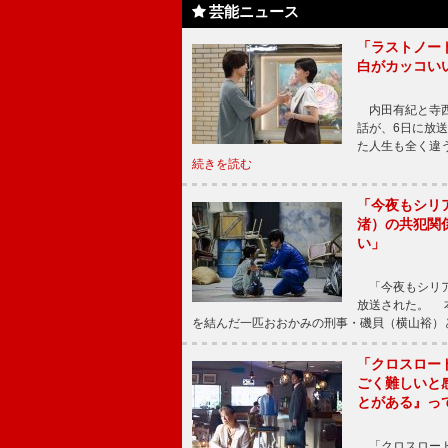
芸能ニュース
「ラストノー
白がカッコい
内田有紀と寺西
話が、6日に放
た人生も全く違
続きを読む
「今夜もシリ
渚）の共犯関
い」
「今夜もシリア
放送された。 
を結んだ一匹おおかみの刑事・磯貝（横山裕）
「クロスロー
ごく難しいと
とがある』っ
「クロスロード