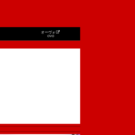
オーヴォ
OVO