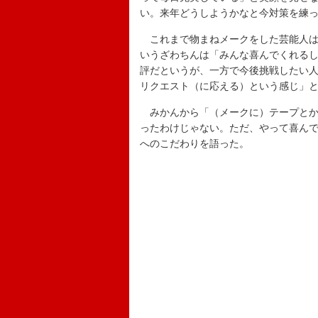
い。来年どうしようかなと今対策を練
これまで物まねメークをした芸能人は
いうざわちんは「みんな喜んでくれる
評だというが、一方で今後挑戦したい
リクエスト（に応える）という感じ」
みかんから「（メークに）テープとか
ったわけじゃない。ただ、やって喜ん
へのこだわりを語った。