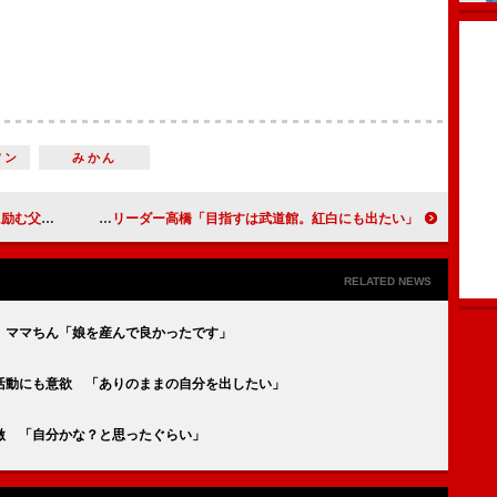
ソン
みかん
一を案じる
乙女新党、６人体制で“第二幕”突入 リーダー高橋「目指すは武道館。紅白にも出たい」
RELATED NEWS
 ママちん「娘を産んで良かったです」
活動にも意欲 「ありのままの自分を出したい」
激 「自分かな？と思ったぐらい」