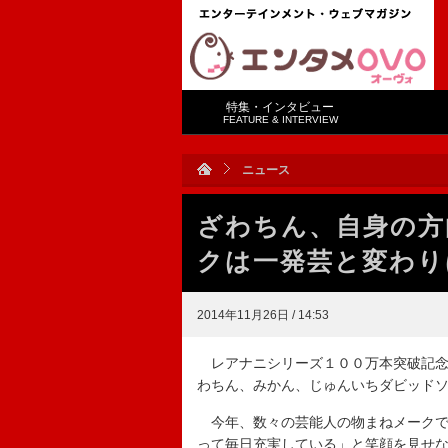
特集・インタビュー
FEATURE & INTERVIEW
ニュース
ざわちん、自身の方
クは一発芸と変わり
2014年11月26日 / 14:53
レアナニシリーズ１００万本突破記念
わちん、みかん、じゅんいちダビッド
今年、数々の芸能人の物まねメークで
って毎日充実している」と笑顔を見せ