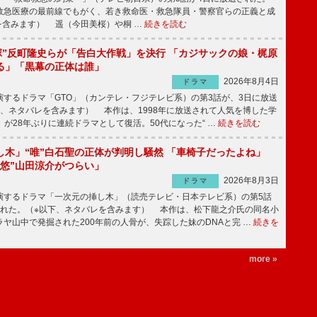
急医療の最前線でもがく、若き救命医・救急隊員・警察官らの正義と成
を含みます） 遥（今田美桜）や桐 …
続きを読む
鬼塚”反町隆史らが「告白大作戦」を決行 「カジサックの娘・梶原
る」「黒幕の正体は誰」
2026年8月4日
ドラマ
するドラマ「GTO」（カンテレ・フジテレビ系）の第3話が、3日に放送
下、ネタバレを含みます） 本作は、1998年に放送されて人気を博した学
」が28年ぶりに連続ドラマとして復活。50代になった“ …
続きを読む
し木」“唯”白石聖の正体が判明し騒然 「車椅子だったよね」
“悠”山田涼介がつらい」
2026年8月3日
ドラマ
するドラマ「一次元の挿し木」（読売テレビ・日本テレビ系）の第5話
された。（※以下、ネタバレを含みます） 本作は、松下龍之介氏の同名小
ヤ山中で発掘された200年前の人骨が、失踪した妹のDNAと完 …
続きを
more »