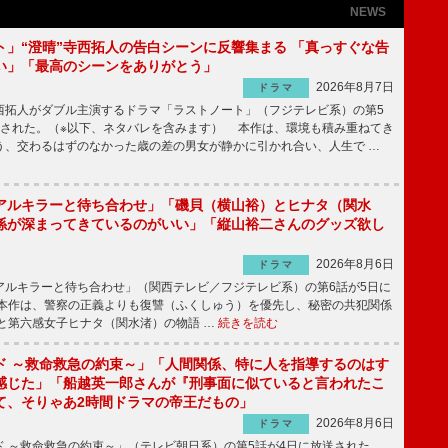
NEWS
ト」“澄晴”寺西拓人の告白シーンに反響集まる 「真っすぐな告
い」「最高のシーンをありがとう」
2026年8月7日
ドラマ
拓人がダブル主演するドラマ「ラストノート」（フジテレビ系）の第5
送された。（※以下、ネタバレを含みます） 本作は、環境も積み重ねてき
う、交わるはずのなかった歳の差の男女が静かに引かれ合い、人生で …
アルキラーと待ち合わせ」「磯貝（横山裕）とヒナタ（関水
係が深まってきているのがいい」「縦山裕二さんのグッズ欲し
2026年8月6日
ドラマ
ルキラーと待ち合わせ」（関西テレビ／フジテレビ系）の第6話が5日に
本作は、警察の正義よりも復讐（ふくしゅう）を優先し、秘密の共犯関係
と第六感女子ヒナタ（関水渚）の物語 …
続きを読む
ド ～救命救急の約束～」「人間関係、特に人を指導するのはす
感じた」「船越英一郎さんが『刑事面に似ていると言われたこ
て、そりゃあ2時間ドラマの帝王だもの」
2026年8月6日
ドラマ
 ～救命救急の約束～」（テレビ朝日系）の第5話が4日に放送された。