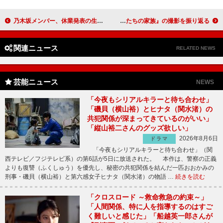
乃木坂メンバー、休業発表の生田にエール 松村沙友理「いつでも帰っておいで」
妻夫木聡「短期集中じゃなきゃ死んでいた」 映画『ぼくたちの家族』の撮影を振り返る
関連ニュース
RELATED NEWS
芸能ニュース
NEWS
「今夜もシリアルキラーと待ち合わせ」
「磯貝（横山裕）とヒナタ（関水渚）の
共犯関係が深まってきているのがいい」
「縦山裕二さんのグッズ欲しい」
2026年8月6日
ドラマ
「今夜もシリアルキラーと待ち合わせ」（関
西テレビ／フジテレビ系）の第6話が5日に放送された。 本作は、警察の正義
よりも復讐（ふくしゅう）を優先し、秘密の共犯関係を結んだ一匹おおかみの
刑事・磯貝（横山裕）と第六感女子ヒナタ（関水渚）の物語 …
続きを読む
「クロスロード ～救命救急の約束～」
「人間関係、特に人を指導するのはすご
く難しいと感じた」「船越英一郎さんが