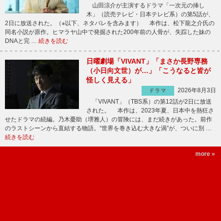
山田涼介が主演するドラマ「一次元の挿し
木」（読売テレビ・日本テレビ系）の第5話が、
2日に放送された。（※以下、ネタバレを含みます） 本作は、松下龍之介氏の
同名小説が原作。ヒマラヤ山中で発掘された200年前の人骨が、失踪した妹の
DNAと完 …
続きを読む
日曜劇場「VIVANT」「まさか長野専務
（小日向文世）が…」「こうなると皆が
怪しく見える」
2026年8月3日
ドラマ
「VIVANT」（TBS系）の第12話が2日に放送
された。 本作は、2023年夏、日本中を熱狂さ
せたドラマの続編。乃木憂助（堺雅人）の冒険には、まだ続きがあった。前作
のラストシーンから直結する物語。“世界を巻き込む大きな渦”が、ついに別 …
続きを読む
more »