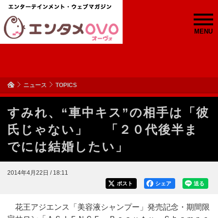
MENU
ニュース
TOPICS
すみれ、“車中キス”の相手は「彼
氏じゃない」 「２０代後半ま
でには結婚したい」
2014年4月22日 / 18:11
ポスト
シェア
送る
花王アジエンス「美容液シャンプー」発売記念・期間限