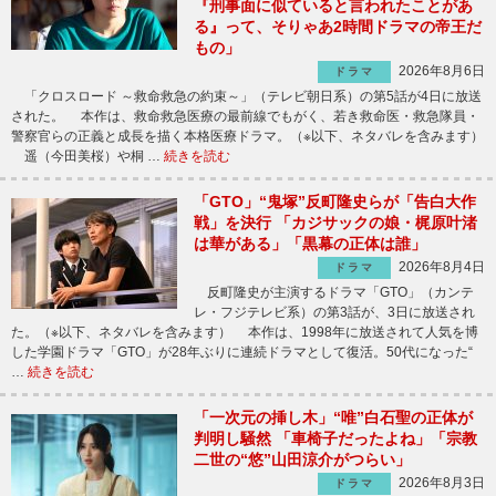
『刑事面に似ていると言われたことがあ
る』って、そりゃあ2時間ドラマの帝王だ
もの」
2026年8月6日
ドラマ
「クロスロード ～救命救急の約束～」（テレビ朝日系）の第5話が4日に放送
された。 本作は、救命救急医療の最前線でもがく、若き救命医・救急隊員・
警察官らの正義と成長を描く本格医療ドラマ。（※以下、ネタバレを含みます）
遥（今田美桜）や桐 …
続きを読む
「GTO」“鬼塚”反町隆史らが「告白大作
戦」を決行 「カジサックの娘・梶原叶渚
は華がある」「黒幕の正体は誰」
2026年8月4日
ドラマ
反町隆史が主演するドラマ「GTO」（カンテ
レ・フジテレビ系）の第3話が、3日に放送され
た。（※以下、ネタバレを含みます） 本作は、1998年に放送されて人気を博
した学園ドラマ「GTO」が28年ぶりに連続ドラマとして復活。50代になった“
…
続きを読む
「一次元の挿し木」“唯”白石聖の正体が
判明し騒然 「車椅子だったよね」「宗教
二世の“悠”山田涼介がつらい」
2026年8月3日
ドラマ