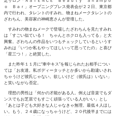
定サロン「ＡＳＩＥＮＣＥ Ｂｅａｕｔｙ Ｓｈａｍｐｏ
ｏ Ｂａｒ」オープニングプレス発表会が２２日、東京都
内で行われ、タレントのすみれ、物まねメークタレントの
ざわちん、美容家の神崎恵さんが登壇した。
すみれの物まねメークで登場したざわちんを見たすみれ
は「すごい似ている！ ちゃんとホクロも入ってる」と大
興奮。ざわちんの作品をいつもチェックしているというす
みれは「いつか私もやってほしいって思ってたの」と喜び
「星三つ！」と絶賛した。
また昨年１１月に“車中キス”を報じられたお相手につい
ては「お友達。私ボディータッチとか多いから勘違いされ
ちゃうけど彼氏じゃない。欲しいけど（彼氏は）いない」
と笑いながら否定。
理想の男性は「何かの才能がある人。例えば音楽でもダ
ンスでもお芝居でもすごく頑張っている人がいい」とし
「あとは子ども大好きな人じゃなきゃ無理。最低４人ほし
い。もう、２４歳になっちゃうけど、２０代後半までには