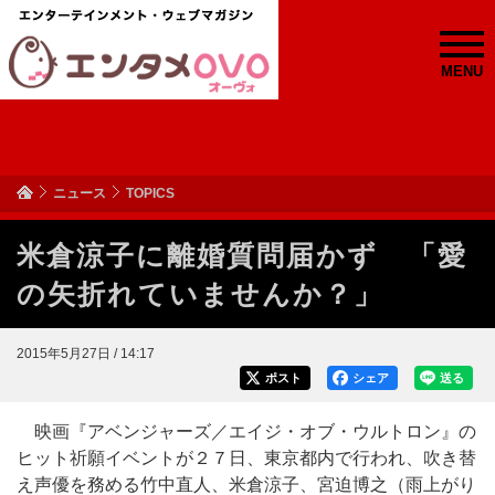
MENU
ニュース
TOPICS
米倉涼子に離婚質問届かず 「愛
の矢折れていませんか？」
2015年5月27日 / 14:17
ポスト
シェア
送る
映画『アベンジャーズ／エイジ・オブ・ウルトロン』の
ヒット祈願イベントが２７日、東京都内で行われ、吹き替
え声優を務める竹中直人、米倉涼子、宮迫博之（雨上がり