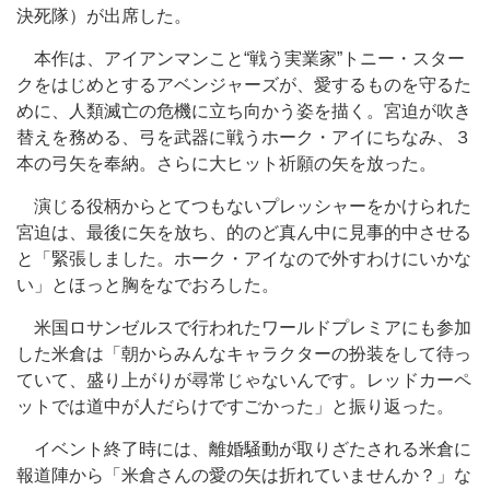
決死隊）が出席した。
本作は、アイアンマンこと“戦う実業家”トニー・スター
クをはじめとするアベンジャーズが、愛するものを守るた
めに、人類滅亡の危機に立ち向かう姿を描く。宮迫が吹き
替えを務める、弓を武器に戦うホーク・アイにちなみ、３
本の弓矢を奉納。さらに大ヒット祈願の矢を放った。
演じる役柄からとてつもないプレッシャーをかけられた
宮迫は、最後に矢を放ち、的のど真ん中に見事的中させる
と「緊張しました。ホーク・アイなので外すわけにいかな
い」とほっと胸をなでおろした。
米国ロサンゼルスで行われたワールドプレミアにも参加
した米倉は「朝からみんなキャラクターの扮装をして待っ
ていて、盛り上がりが尋常じゃないんです。レッドカーペ
ットでは道中が人だらけですごかった」と振り返った。
イベント終了時には、離婚騒動が取りざたされる米倉に
報道陣から「米倉さんの愛の矢は折れていませんか？」な