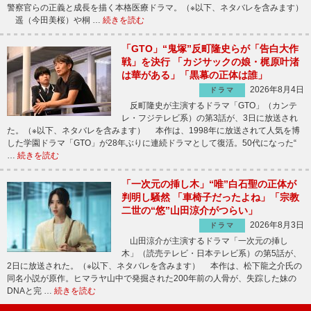
警察官らの正義と成長を描く本格医療ドラマ。（※以下、ネタバレを含みます）
遥（今田美桜）や桐 …
続きを読む
「GTO」“鬼塚”反町隆史らが「告白大作
戦」を決行 「カジサックの娘・梶原叶渚
は華がある」「黒幕の正体は誰」
2026年8月4日
ドラマ
反町隆史が主演するドラマ「GTO」（カンテ
レ・フジテレビ系）の第3話が、3日に放送され
た。（※以下、ネタバレを含みます） 本作は、1998年に放送されて人気を博
した学園ドラマ「GTO」が28年ぶりに連続ドラマとして復活。50代になった“
…
続きを読む
「一次元の挿し木」“唯”白石聖の正体が
判明し騒然 「車椅子だったよね」「宗教
二世の“悠”山田涼介がつらい」
2026年8月3日
ドラマ
山田涼介が主演するドラマ「一次元の挿し
木」（読売テレビ・日本テレビ系）の第5話が、
2日に放送された。（※以下、ネタバレを含みます） 本作は、松下龍之介氏の
同名小説が原作。ヒマラヤ山中で発掘された200年前の人骨が、失踪した妹の
DNAと完 …
続きを読む