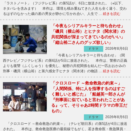
「ラストノート」（フジテレビ系）の第5話が、6日に放送された。（※以下、
ネタバレを含みます） 本作は、環境も積み重ねてきた人生も全く違う、交わ
るはずのなかった歳の差の男女が静かに引かれ合い、人生で …
続きを読む
「今夜もシリアルキラーと待ち合わせ」
「磯貝（横山裕）とヒナタ（関水渚）の
共犯関係が深まってきているのがいい」
「縦山裕二さんのグッズ欲しい」
2026年8月6日
ドラマ
「今夜もシリアルキラーと待ち合わせ」（関
西テレビ／フジテレビ系）の第6話が5日に放送された。 本作は、警察の正義
よりも復讐（ふくしゅう）を優先し、秘密の共犯関係を結んだ一匹おおかみの
刑事・磯貝（横山裕）と第六感女子ヒナタ（関水渚）の物語 …
続きを読む
「クロスロード ～救命救急の約束～」
「人間関係、特に人を指導するのはすご
く難しいと感じた」「船越英一郎さんが
『刑事面に似ていると言われたことがあ
る』って、そりゃあ2時間ドラマの帝王だ
もの」
2026年8月6日
ドラマ
「クロスロード ～救命救急の約束～」（テレビ朝日系）の第5話が4日に放送
された。 本作は、救命救急医療の最前線でもがく、若き救命医・救急隊員・