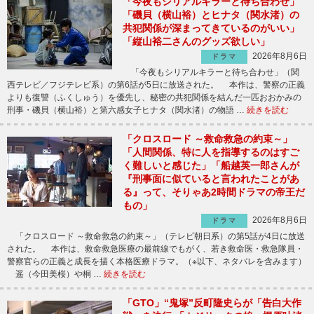
「今夜もシリアルキラーと待ち合わせ」
「磯貝（横山裕）とヒナタ（関水渚）の
共犯関係が深まってきているのがいい」
「縦山裕二さんのグッズ欲しい」
2026年8月6日
ドラマ
「今夜もシリアルキラーと待ち合わせ」（関
西テレビ／フジテレビ系）の第6話が5日に放送された。 本作は、警察の正義
よりも復讐（ふくしゅう）を優先し、秘密の共犯関係を結んだ一匹おおかみの
刑事・磯貝（横山裕）と第六感女子ヒナタ（関水渚）の物語 …
続きを読む
「クロスロード ～救命救急の約束～」
「人間関係、特に人を指導するのはすご
く難しいと感じた」「船越英一郎さんが
『刑事面に似ていると言われたことがあ
る』って、そりゃあ2時間ドラマの帝王だ
もの」
2026年8月6日
ドラマ
「クロスロード ～救命救急の約束～」（テレビ朝日系）の第5話が4日に放送
された。 本作は、救命救急医療の最前線でもがく、若き救命医・救急隊員・
警察官らの正義と成長を描く本格医療ドラマ。（※以下、ネタバレを含みます）
遥（今田美桜）や桐 …
続きを読む
「GTO」“鬼塚”反町隆史らが「告白大作