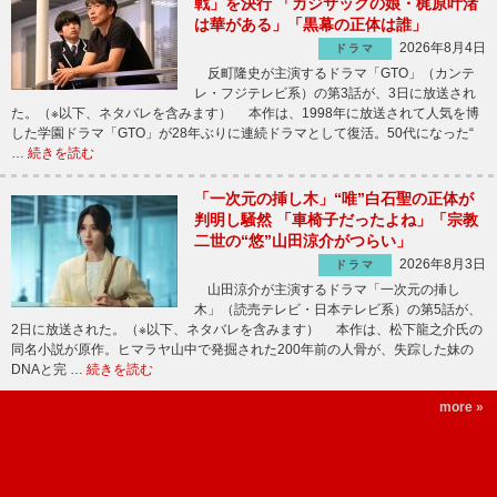
戦」を決行 「カジサックの娘・梶原叶渚
は華がある」「黒幕の正体は誰」
2026年8月4日
ドラマ
反町隆史が主演するドラマ「GTO」（カンテ
レ・フジテレビ系）の第3話が、3日に放送され
た。（※以下、ネタバレを含みます） 本作は、1998年に放送されて人気を博
した学園ドラマ「GTO」が28年ぶりに連続ドラマとして復活。50代になった“
…
続きを読む
「一次元の挿し木」“唯”白石聖の正体が
判明し騒然 「車椅子だったよね」「宗教
二世の“悠”山田涼介がつらい」
2026年8月3日
ドラマ
山田涼介が主演するドラマ「一次元の挿し
木」（読売テレビ・日本テレビ系）の第5話が、
2日に放送された。（※以下、ネタバレを含みます） 本作は、松下龍之介氏の
同名小説が原作。ヒマラヤ山中で発掘された200年前の人骨が、失踪した妹の
DNAと完 …
続きを読む
more »