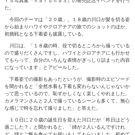
ｒｄ写真集『ｈａｒｕｎａ３』の発売記念イベントを行っ
た。
今回のテーマは「２０歳」。１８歳の川口が髪を切る姿
から始まりハワイやクロアチアの旅でのショットのほか、
初挑戦となる下着姿も披露している。
川口は、「１８歳の時、役で切るところから撮っている
ので盛りだくさんですし、ハワイとクロアチアにも行かせ
てもらって、自分のいろんな表情がぎっしり詰まった内容
になっています」とアピールした。
下着姿での撮影もあったというが、撮影時のエピソード
を聞かれると「全然水着も下着も変わらないんじゃないか
って思っているので、恥ずかしくなく楽しくやれました。
カメラマンさんと２人で撮っているシーンも多くて、無心
な感じで時を忘れて撮りました」と答えた。
１０日に２０歳の誕生日を迎えた川口だが「昨日はどう
過ごした？」と聞かれると、「姉が２人いるんですけれ
ど、姉とご飯を食べてお祝いもしてもらいました。初めて