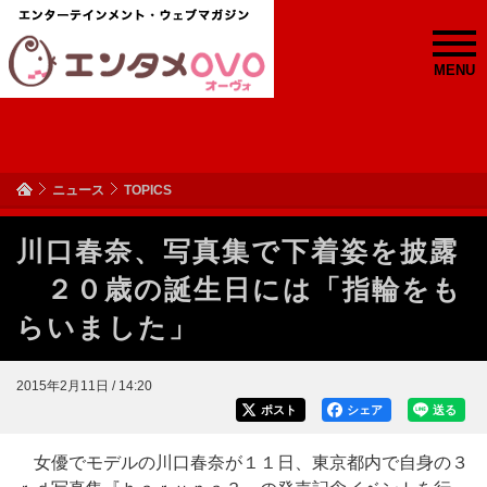
MENU
ニュース
TOPICS
川口春奈、写真集で下着姿を披露
２０歳の誕生日には「指輪をも
らいました」
2015年2月11日 / 14:20
ポスト
シェア
送る
女優でモデルの川口春奈が１１日、東京都内で自身の３