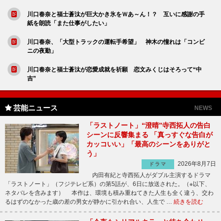
川口春奈と福士蒼汰が巨大かき氷をＷあ～ん！？ 互いに感謝の手
紙を朗読「また仕事がしたい」
川口春奈、「大型トラックの運転手希望」 神木の憧れは「コンビ
ニの夜勤」
川口春奈と福士蒼汰が恋愛成就を祈願 恋文みくじはそろって“中
吉”
芸能ニュース
NEWS
「ラストノート」“澄晴”寺西拓人の告白
シーンに反響集まる 「真っすぐな告白が
カッコいい」「最高のシーンをありがと
う」
2026年8月7日
ドラマ
内田有紀と寺西拓人がダブル主演するドラマ
「ラストノート」（フジテレビ系）の第5話が、6日に放送された。（※以下、
ネタバレを含みます） 本作は、環境も積み重ねてきた人生も全く違う、交わ
るはずのなかった歳の差の男女が静かに引かれ合い、人生で …
続きを読む