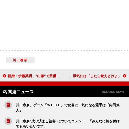
川口春奈
新婚・伊藤英明、“山猿”で男優助演賞 「喜んでくれる人が増えたのはうれしい」
藤本美貴、第２子は女の子希望 庄司の浮気には「したら覚えとけよ」
関連ニュース
RELATED NEWS
川口春奈、ゲーム「ＷＣＣＦ」で秘書に 気になる選手は「内田篤
人」
川口春奈“成り済まし被害”についてコメント 「みんなに気を付け
てもらいたいです」