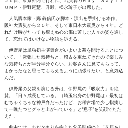
２５日、東京都内で行われ、出演者のＨｅｙ！Ｓａｙ！Ｊ
ＵＭＰ・伊野尾慧、升毅、松永玲子が出席した。
人気脚本家・鄭 義信氏が脚本・演出を手掛ける本作。
阪神大震災から２０年、そして東日本大震災から４年。ど
れだけ時がたっても癒えぬ心の傷に苦しむ人々の姿を通し
て、忘れてはいけない物語を訴える。
伊野尾は単独初主演舞台がいよいよ幕を開けることにつ
いて、「緊張した気持ちと、稽古を重ねてきたので楽しみ
な気持ちとが半分半分ぐらい。お客さんに見てもらって、
よかったなと思ってもらえるように頑張りたい」と意気込
んだ。
伊野尾の父親を演じる升は、伊野尾の「吸収力」を絶
賛。「日々成長している。（埼玉出身の伊野尾は）最初は
むちゃくちゃな神戸弁だったけど、お稽古場で少し指摘し
て一晩たつとグッと上がっている」と“息子”を笑顔でたた
えた。
劇中では、わだかまりを抱えた父子関係ゆえ「芝居をし