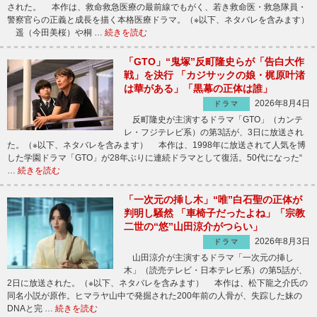
された。 本作は、救命救急医療の最前線でもがく、若き救命医・救急隊員・
警察官らの正義と成長を描く本格医療ドラマ。（※以下、ネタバレを含みます）
遥（今田美桜）や桐 …
続きを読む
「GTO」“鬼塚”反町隆史らが「告白大作
戦」を決行 「カジサックの娘・梶原叶渚
は華がある」「黒幕の正体は誰」
2026年8月4日
ドラマ
反町隆史が主演するドラマ「GTO」（カンテ
レ・フジテレビ系）の第3話が、3日に放送され
た。（※以下、ネタバレを含みます） 本作は、1998年に放送されて人気を博
した学園ドラマ「GTO」が28年ぶりに連続ドラマとして復活。50代になった“
…
続きを読む
「一次元の挿し木」“唯”白石聖の正体が
判明し騒然 「車椅子だったよね」「宗教
二世の“悠”山田涼介がつらい」
2026年8月3日
ドラマ
山田涼介が主演するドラマ「一次元の挿し
木」（読売テレビ・日本テレビ系）の第5話が、
2日に放送された。（※以下、ネタバレを含みます） 本作は、松下龍之介氏の
同名小説が原作。ヒマラヤ山中で発掘された200年前の人骨が、失踪した妹の
DNAと完 …
続きを読む