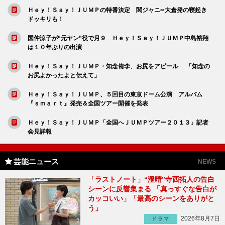
Ｈｅｙ！Ｓａｙ！ＪＵＭＰの特番決定 関ジャニ∞大倉発の寝起き
ドッキリも！
国仲涼子が“元ヤン”役で月９ Ｈｅｙ！Ｓａｙ！ＪＵＭＰ中島裕翔
は１０年ぶりの出演
Ｈｅｙ！Ｓａｙ！ＪＵＭＰ・知念侑李、お尻をアピール 「知念の
お尻よかったよと伝えて」
Ｈｅｙ！Ｓａｙ！ＪＵＭＰ、５回目の東京ドーム公演 アルバム
『ｓｍａｒｔ』発売＆全国ツアー開催を発表
Ｈｅｙ！Ｓａｙ！ＪＵＭＰ「全国へＪＵＭＰツアー２０１３」記者
会見詳報
芸能ニュース
NEWS
「ラストノート」“澄晴”寺西拓人の告白
シーンに反響集まる 「真っすぐな告白が
カッコいい」「最高のシーンをありがと
う」
2026年8月7日
ドラマ