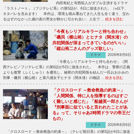
内田有紀と寺西拓人がダブル主演するドラマ
「ラストノート」（フジテレビ系）の第5話が、6日に放送された。（※以下、
ネタバレを含みます） 本作は、環境も積み重ねてきた人生も全く違う、交わ
るはずのなかった歳の差の男女が静かに引かれ合い、人生で …
続きを読む
「今夜もシリアルキラーと待ち合わせ」
「磯貝（横山裕）とヒナタ（関水渚）の
共犯関係が深まってきているのがいい」
「縦山裕二さんのグッズ欲しい」
2026年8月6日
ドラマ
「今夜もシリアルキラーと待ち合わせ」（関
西テレビ／フジテレビ系）の第6話が5日に放送された。 本作は、警察の正義
よりも復讐（ふくしゅう）を優先し、秘密の共犯関係を結んだ一匹おおかみの
刑事・磯貝（横山裕）と第六感女子ヒナタ（関水渚）の物語 …
続きを読む
「クロスロード ～救命救急の約束～」
「人間関係、特に人を指導するのはすご
く難しいと感じた」「船越英一郎さんが
『刑事面に似ていると言われたことがあ
る』って、そりゃあ2時間ドラマの帝王だ
もの」
2026年8月6日
ドラマ
「クロスロード ～救命救急の約束～」（テレビ朝日系）の第5話が4日に放送