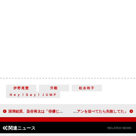
伊野尾慧
升毅
松永玲子
Ｈｅｙ！Ｓａｙ！ＪＵＭＰ
深津絵里、染谷将太は「俳優じゃない」 映画『寄生獣』で共演し絶賛
北野武、「日本の俳優はやっぱりうまい」 「コメディアンを並べてたら失敗してた」
関連ニュース
RELATED NEWS