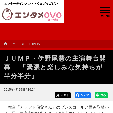
MENU
ニュース
TOPICS
ＪＵＭＰ・伊野尾慧の主演舞台開
幕 「緊張と楽しみな気持ちが
半分半分」
2015年4月25日 / 16:24
ポスト
シェア
送る
舞台「カラフト伯父さん」のプレスコールと囲み取材が