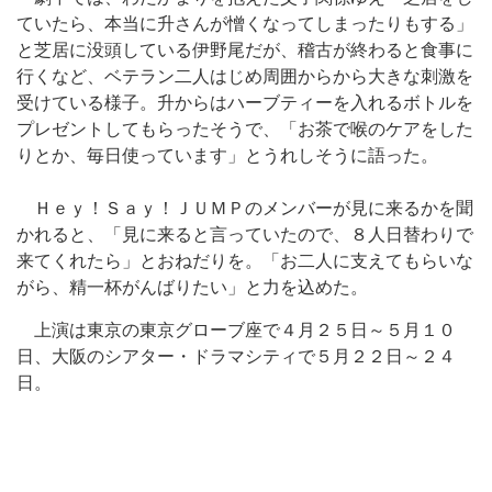
ていたら、本当に升さんが憎くなってしまったりもする」
と芝居に没頭している伊野尾だが、稽古が終わると食事に
行くなど、ベテラン二人はじめ周囲からから大きな刺激を
受けている様子。升からはハーブティーを入れるボトルを
プレゼントしてもらったそうで、「お茶で喉のケアをした
りとか、毎日使っています」とうれしそうに語った。
Ｈｅｙ！Ｓａｙ！ＪＵＭＰのメンバーが見に来るかを聞
かれると、「見に来ると言っていたので、８人日替わりで
来てくれたら」とおねだりを。「お二人に支えてもらいな
がら、精一杯がんばりたい」と力を込めた。
上演は東京の東京グローブ座で４月２５日～５月１０
日、大阪のシアター・ドラマシティで５月２２日～２４
日。