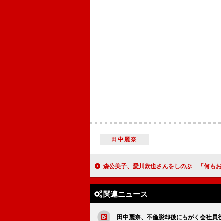
田中麗奈
森公美子、愛川欽也さんをしのぶ 「何もお返しをしない
関連ニュース
田中麗奈、不倫脱却後にもがく会社員