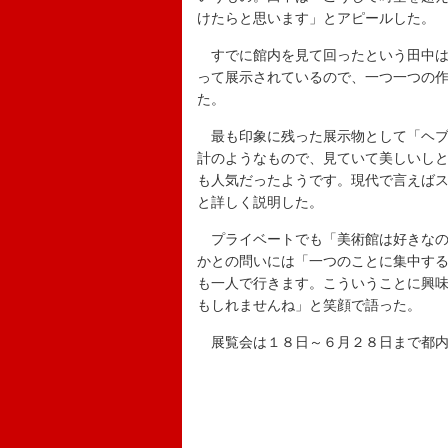
けたらと思います」とアピールした。
すでに館内を見て回ったという田中は
って展示されているので、一つ一つの
た。
最も印象に残った展示物として「ヘブ
計のようなもので、見ていて美しいし
も人気だったようです。現代で言えば
と詳しく説明した。
プライベートでも「美術館は好きなの
かとの問いには「一つのことに集中す
も一人で行きます。こういうことに興
もしれませんね」と笑顔で語った。
展覧会は１８日～６月２８日まで都内