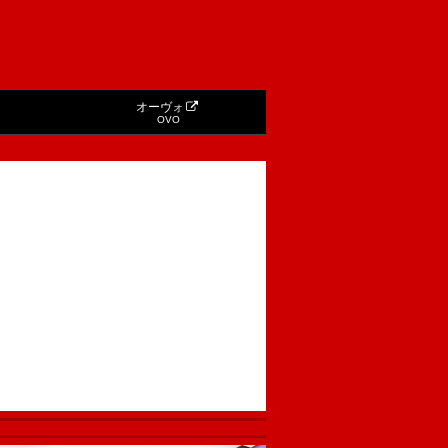
オーヴォ
OVO