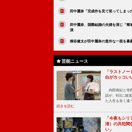
田中麗奈「完成作を見て笑ってしまっ
田中麗奈、国際結婚の夫婦を演じ「簡
演
桐谷健太が田中麗奈の意外な一面を暴
芸能ニュース
「ラストノー
白がカッコい
内田有紀と寺西
話が、6日に放
た人生も全く違
続きを読む
「今夜もシリ
渚）の共犯関
い」