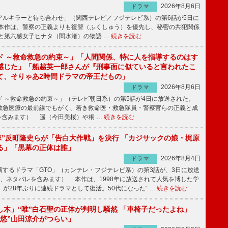
2026年8月6日
ドラマ
ルキラーと待ち合わせ」（関西テレビ／フジテレビ系）の第6話が5日に
本作は、警察の正義よりも復讐（ふくしゅう）を優先し、秘密の共犯関係
と第六感女子ヒナタ（関水渚）の物語 …
続きを読む
ド ～救命救急の約束～」「人間関係、特に人を指導するのはす
感じた」「船越英一郎さんが『刑事面に似ていると言われたこ
て、そりゃあ2時間ドラマの帝王だもの」
2026年8月6日
ドラマ
 ～救命救急の約束～」（テレビ朝日系）の第5話が4日に放送された。
急医療の最前線でもがく、若き救命医・救急隊員・警察官らの正義と成
を含みます） 遥（今田美桜）や桐 …
続きを読む
鬼塚”反町隆史らが「告白大作戦」を決行 「カジサックの娘・梶原
る」「黒幕の正体は誰」
2026年8月4日
ドラマ
するドラマ「GTO」（カンテレ・フジテレビ系）の第3話が、3日に放送
下、ネタバレを含みます） 本作は、1998年に放送されて人気を博した学
」が28年ぶりに連続ドラマとして復活。50代になった“ …
続きを読む
し木」“唯”白石聖の正体が判明し騒然 「車椅子だったよね」
“悠”山田涼介がつらい」