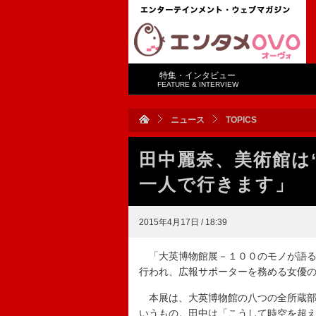
特集・インタビュー
FEATURE & INTERVIEW
ニュース
TOPICS
田中麗奈、美術館は
一人で行きます」
2015年4月17日 / 18:39
「大英博物館展－１００のモノが語る
行われ、広報サポーターを務める女優
本展は、大英博物館の八つの全所蔵部
いうもの。田中は「こうして時空を超