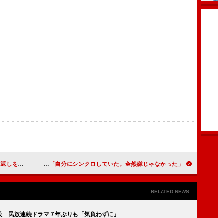
うちに…」
戸塚祥太、頼りなくてさえない役柄に共感！？ 「自分にシンクロしていた。全然嫌じゃなかった」
RELATED NEWS
役 民放連続ドラマ７年ぶりも「気負わずに」