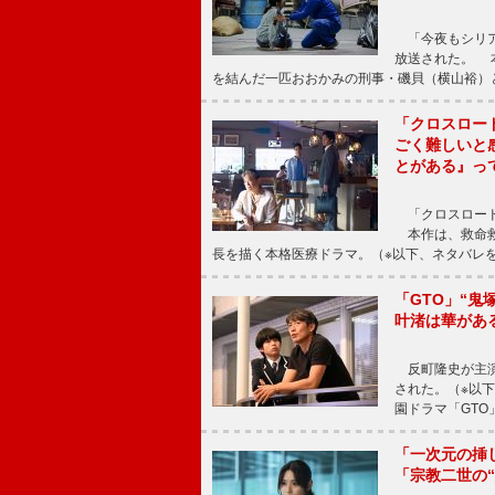
「今夜もシリア
放送された。 
を結んだ一匹おおかみの刑事・磯貝（横山裕）
「クロスロー
ごく難しいと
とがある』っ
「クロスロード
本作は、救命救
長を描く本格医療ドラマ。（※以下、ネタバレ
「GTO」“
叶渚は華があ
反町隆史が主演
された。（※以
園ドラマ「GTO
「一次元の挿
「宗教二世の