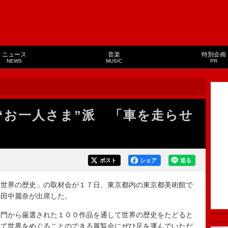
ニュース
音楽
特別企画
NEWS
MUSIC
PR
“お一人さま”派 「車を走らせ
ポスト
シェア
送る
世界の歴史」の取材会が１７日、東京都内の東京都美術館で
の田中麗奈が出席した。
門から厳選された１００作品を通して世界の歴史をたどると
えて世界をめぐることのできる展覧会にぜひ足を運んでいただ