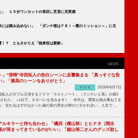
た」 １５分ワンカットの長回し芝居に充実感
単には踏み込めない」 「ダンナ様はＦＢＩ～愛のミッション～」に主
露！？ ともさかりえ「独身役は新鮮」
NEWS
ト」“澄晴”寺西拓人の告白シーンに反響集まる 「真っすぐな告
い」「最高のシーンをありがとう」
2026年8月7日
ドラマ
拓人がダブル主演するドラマ「ラストノート」（フジテレビ系）の第5
送された。（※以下、ネタバレを含みます） 本作は、環境も積み重ねてき
う、交わるはずのなかった歳の差の男女が静かに引かれ合い、人生で …
アルキラーと待ち合わせ」「磯貝（横山裕）とヒナタ（関水
係が深まってきているのがいい」「縦山裕二さんのグッズ欲し