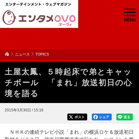
MENU
ニュース
TOPICS
土屋太鳳、５時起床で弟とキャッ
チボール 「まれ」放送初日の心
境を語る
2015年3月30日 / 15:16
ポスト
シェア
送る
ＮＨＫの連続テレビ小説「まれ」の横浜ロケ＆放送初日