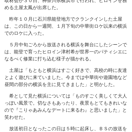
取材会が３０日、神奈川県横浜市で行われ、ヒロインを務
める土屋太鳳が出席した。
昨年１０月に石川県能登地方でクランクインした土屋
は、この日から一週間、１月下旬の中華街ロケ以来の横浜
でのロケに入った。
５月中旬ごろから放送される横浜を舞台にしたシーンで
は、能登で育ったヒロイン津村希が世界一のパティシエに
なるべく修業に打ち込む様子が描かれる。
土屋は「もともと横浜はすごく好きで、高校の時に友達
とよく遊びに来ていました。今までは中華街や遊園地など
昼間の部分の横浜を主に見てきました」と明かした。
希として見た横浜については「ものすごく美しくて大人
っぽい風景で。切なさもあったり、夜景もとてもきれいな
ので『こりゃあみんなデートに来るわ』と思いました」と
笑わせた。
放送初日となったこの日は５時に起床し、ＢＳの放送を