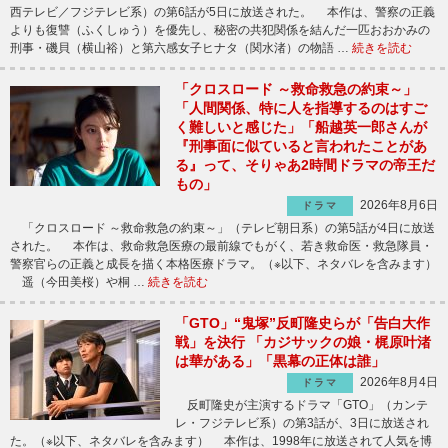
西テレビ／フジテレビ系）の第6話が5日に放送された。 本作は、警察の正義
よりも復讐（ふくしゅう）を優先し、秘密の共犯関係を結んだ一匹おおかみの
刑事・磯貝（横山裕）と第六感女子ヒナタ（関水渚）の物語 …
続きを読む
「クロスロード ～救命救急の約束～」
「人間関係、特に人を指導するのはすご
く難しいと感じた」「船越英一郎さんが
『刑事面に似ていると言われたことがあ
る』って、そりゃあ2時間ドラマの帝王だ
もの」
2026年8月6日
ドラマ
「クロスロード ～救命救急の約束～」（テレビ朝日系）の第5話が4日に放送
された。 本作は、救命救急医療の最前線でもがく、若き救命医・救急隊員・
警察官らの正義と成長を描く本格医療ドラマ。（※以下、ネタバレを含みます）
遥（今田美桜）や桐 …
続きを読む
「GTO」“鬼塚”反町隆史らが「告白大作
戦」を決行 「カジサックの娘・梶原叶渚
は華がある」「黒幕の正体は誰」
2026年8月4日
ドラマ
反町隆史が主演するドラマ「GTO」（カンテ
レ・フジテレビ系）の第3話が、3日に放送され
た。（※以下、ネタバレを含みます） 本作は、1998年に放送されて人気を博