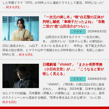
した学園ドラマ「GTO」が28年ぶりに連続ドラマとして復活。50代になった“
…
続きを読む
「一次元の挿し木」“唯”白石聖の正体が
判明し騒然 「車椅子だったよね」「宗教
二世の“悠”山田涼介がつらい」
2026年8月3日
ドラマ
山田涼介が主演するドラマ「一次元の挿し
木」（読売テレビ・日本テレビ系）の第5話が、
2日に放送された。（※以下、ネタバレを含みます） 本作は、松下龍之介氏の
同名小説が原作。ヒマラヤ山中で発掘された200年前の人骨が、失踪した妹の
DNAと完 …
続きを読む
日曜劇場「VIVANT」「まさか長野専務
（小日向文世）が…」「こうなると皆が
怪しく見える」
2026年8月3日
ドラマ
「VIVANT」（TBS系）の第12話が2日に放送
された。 本作は、2023年夏、日本中を熱狂さ
せたドラマの続編。乃木憂助（堺雅人）の冒険には、まだ続きがあった。前作
のラストシーンから直結する物語。“世界を巻き込む大きな渦”が、ついに別 …
続きを読む