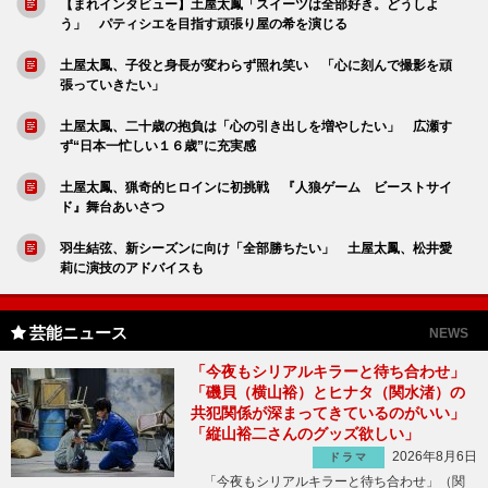
【まれインタビュー】土屋太鳳「スイーツは全部好き。どうしよ
う」 パティシエを目指す頑張り屋の希を演じる
土屋太鳳、子役と身長が変わらず照れ笑い 「心に刻んで撮影を頑
張っていきたい」
土屋太鳳、二十歳の抱負は「心の引き出しを増やしたい」 広瀬す
ず“日本一忙しい１６歳”に充実感
土屋太鳳、猟奇的ヒロインに初挑戦 『人狼ゲーム ビーストサイ
ド』舞台あいさつ
羽生結弦、新シーズンに向け「全部勝ちたい」 土屋太鳳、松井愛
莉に演技のアドバイスも
芸能ニュース
NEWS
「今夜もシリアルキラーと待ち合わせ」
「磯貝（横山裕）とヒナタ（関水渚）の
共犯関係が深まってきているのがいい」
「縦山裕二さんのグッズ欲しい」
2026年8月6日
ドラマ
「今夜もシリアルキラーと待ち合わせ」（関