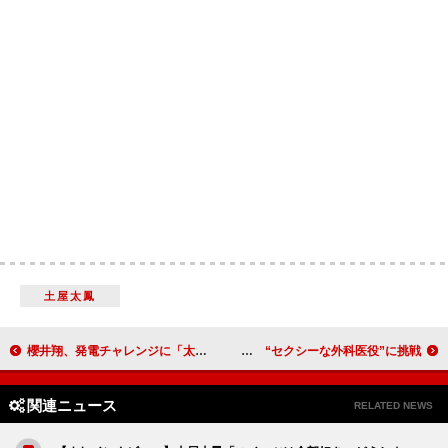
土屋太鳳
櫻井翔、発電チャレンジに「太ももがパンパン」 「ｉｎゼリー」の新ＣＭに登場
斎藤工、譲れない恋愛事情は「赤みそ」 “セクシーな外科医役”に挑戦
関連ニュース
RELATED NEWS