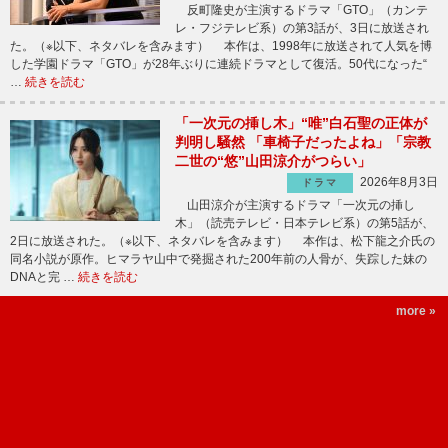
反町隆史が主演するドラマ「GTO」（カンテ
レ・フジテレビ系）の第3話が、3日に放送され
た。（※以下、ネタバレを含みます） 本作は、1998年に放送されて人気を博
した学園ドラマ「GTO」が28年ぶりに連続ドラマとして復活。50代になった“
…
続きを読む
「一次元の挿し木」“唯”白石聖の正体が
判明し騒然 「車椅子だったよね」「宗教
二世の“悠”山田涼介がつらい」
2026年8月3日
ドラマ
山田涼介が主演するドラマ「一次元の挿し
木」（読売テレビ・日本テレビ系）の第5話が、
2日に放送された。（※以下、ネタバレを含みます） 本作は、松下龍之介氏の
同名小説が原作。ヒマラヤ山中で発掘された200年前の人骨が、失踪した妹の
DNAと完 …
続きを読む
more »