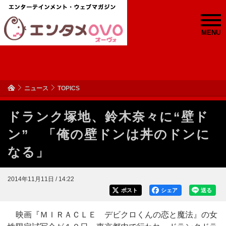
MENU
ニュース
TOPICS
ドランク塚地、鈴木奈々に“壁ド
ン” 「俺の壁ドンは丼のドンに
なる」
2014年11月11日 / 14:22
ポスト
シェア
送る
映画『ＭＩＲＡＣＬＥ デビクロくんの恋と魔法』の女