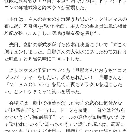
性限定試写会が１０日、東京都内で行われ、ドランクドラ
ゴンの塚地武雅と鈴木奈々が登場した。
本作は、４人の男女のすれ違う片思いと、クリスマスの
夜に起こる奇跡を描いた物語。主人公の書店員に嵐の相葉
雅紀が扮（ふん）し、塚地は親友役を演じた。
先日、念願の挙式を挙げた鈴木は映画について「すごく
胸キュンしました。旦那さんの大切さにあらためて気付け
た映画」と興奮気味にコメントした。
クリスマスの予定についても「旦那さんとおうちでコス
プレパーティーをしたい。求められたい！ 旦那さんと
『ＭＩＲＡＣＬＥ～』を見て、夜もミラクルを起こした
い」とノロケまくって笑いを誘った。
会場では、劇中で相葉が演じた女子の恋心に気付かな
い“鈍感男子”をテーマに、トークを展開。「自分はどちら
かというと“超敏感男子”。メールの返信が１時間ないだけ
で“嫌われている”と思っちゃう」と話した塚地は、恋愛に
ついても「ほとんど片思い。臆病だしホンマに好きやと思