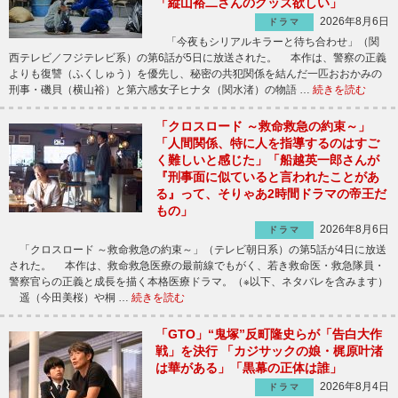
「縦山裕二さんのグッズ欲しい」
2026年8月6日
ドラマ
「今夜もシリアルキラーと待ち合わせ」（関
西テレビ／フジテレビ系）の第6話が5日に放送された。 本作は、警察の正義
よりも復讐（ふくしゅう）を優先し、秘密の共犯関係を結んだ一匹おおかみの
刑事・磯貝（横山裕）と第六感女子ヒナタ（関水渚）の物語 …
続きを読む
「クロスロード ～救命救急の約束～」
「人間関係、特に人を指導するのはすご
く難しいと感じた」「船越英一郎さんが
『刑事面に似ていると言われたことがあ
る』って、そりゃあ2時間ドラマの帝王だ
もの」
2026年8月6日
ドラマ
「クロスロード ～救命救急の約束～」（テレビ朝日系）の第5話が4日に放送
された。 本作は、救命救急医療の最前線でもがく、若き救命医・救急隊員・
警察官らの正義と成長を描く本格医療ドラマ。（※以下、ネタバレを含みます）
遥（今田美桜）や桐 …
続きを読む
「GTO」“鬼塚”反町隆史らが「告白大作
戦」を決行 「カジサックの娘・梶原叶渚
は華がある」「黒幕の正体は誰」
2026年8月4日
ドラマ