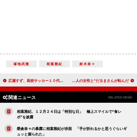
塚地武雅
相葉雅紀
鈴木奈々
広瀬すず、高校サッカー１０代目応援マネジャーに決定 ６代目姉の広瀬アリスに対抗心「妹の印象なくしたい」
福士蒼汰がギネス世界記録を達成 ３６１人の女性と“だるまさんが転んだ”
関連ニュース
RELATED NEWS
相葉雅紀、１２月２４日は「特別な日」 極上スマイルで“食レ
ポ”を披露
榮倉奈々の暴露に相葉雅紀が赤面 「手が折れるかと思うぐらいギ
ュッと握られた」