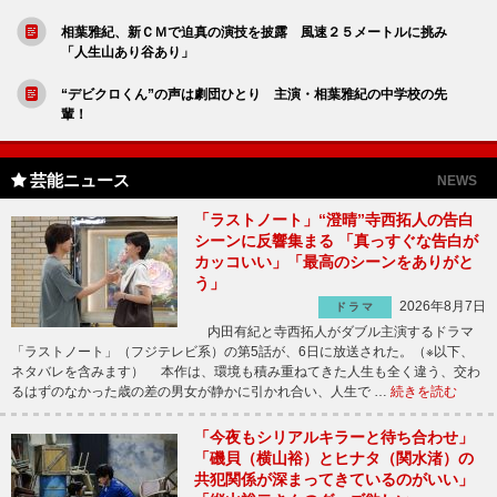
相葉雅紀、新ＣＭで迫真の演技を披露 風速２５メートルに挑み
「人生山あり谷あり」
“デビクロくん”の声は劇団ひとり 主演・相葉雅紀の中学校の先
輩！
芸能ニュース
NEWS
「ラストノート」“澄晴”寺西拓人の告白
シーンに反響集まる 「真っすぐな告白が
カッコいい」「最高のシーンをありがと
う」
2026年8月7日
ドラマ
内田有紀と寺西拓人がダブル主演するドラマ
「ラストノート」（フジテレビ系）の第5話が、6日に放送された。（※以下、
ネタバレを含みます） 本作は、環境も積み重ねてきた人生も全く違う、交わ
るはずのなかった歳の差の男女が静かに引かれ合い、人生で …
続きを読む
「今夜もシリアルキラーと待ち合わせ」
「磯貝（横山裕）とヒナタ（関水渚）の
共犯関係が深まってきているのがいい」