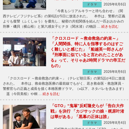
2026年8月6日
ドラマ
「今夜もシリアルキラーと待ち合わせ」（関
西テレビ／フジテレビ系）の第6話が5日に放送された。 本作は、警察の正義
よりも復讐（ふくしゅう）を優先し、秘密の共犯関係を結んだ一匹おおかみの
刑事・磯貝（横山裕）と第六感女子ヒナタ（関水渚）の物語 …
続きを読む
「クロスロード ～救命救急の約束～」
「人間関係、特に人を指導するのはすご
く難しいと感じた」「船越英一郎さんが
『刑事面に似ていると言われたことがあ
る』って、そりゃあ2時間ドラマの帝王だ
もの」
2026年8月6日
ドラマ
「クロスロード ～救命救急の約束～」（テレビ朝日系）の第5話が4日に放送
された。 本作は、救命救急医療の最前線でもがく、若き救命医・救急隊員・
警察官らの正義と成長を描く本格医療ドラマ。（※以下、ネタバレを含みます）
遥（今田美桜）や桐 …
続きを読む
「GTO」“鬼塚”反町隆史らが「告白大作
戦」を決行 「カジサックの娘・梶原叶渚
は華がある」「黒幕の正体は誰」
2026年8月4日
ドラマ