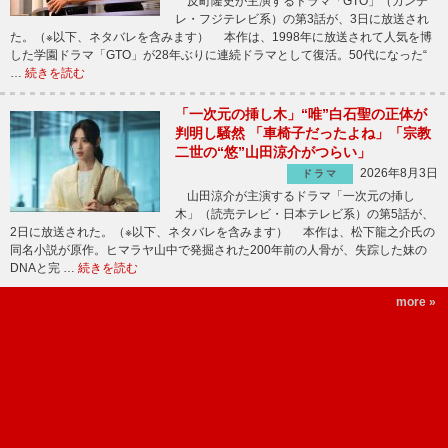
反町隆史が主演するドラマ「GTO」（カンテ
レ・フジテレビ系）の第3話が、3日に放送され
た。（※以下、ネタバレを含みます） 本作は、1998年に放送されて人気を博
した学園ドラマ「GTO」が28年ぶりに連続ドラマとして復活。50代になった“
…
続きを読む
「一次元の挿し木」“唯”白石聖の正体が
判明し騒然 「車椅子だったよね」「宗教
二世の“悠”山田涼介がつらい」
2026年8月3日
ドラマ
山田涼介が主演するドラマ「一次元の挿し
木」（読売テレビ・日本テレビ系）の第5話が、
2日に放送された。（※以下、ネタバレを含みます） 本作は、松下龍之介氏の
同名小説が原作。ヒマラヤ山中で発掘された200年前の人骨が、失踪した妹の
DNAと完 …
続きを読む
more »