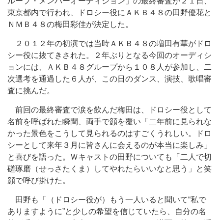
ループ・メンバーオーディション」の最終審査が２１日、
東京都内で行われ、ドロシー役にＡＫＢ４８の田野優花と
ＮＭＢ４８の梅田彩佳が決定した。
２０１２年の初演では当時ＡＫＢ４８の増田有華がドロ
シー役に抜てきされた。２年ぶりとなる今回のオーディシ
ョンには、ＡＫＢ４８グループから１０８人が参加し、二
次選考を通過した６人が、この日のダンス、演技、歌唱審
査に挑んだ。
前回の最終審査で涙を飲んだ梅田は、ドロシー役として
名前を呼ばれた瞬間、両手で顔を覆い「二年前に見られな
かった景色をこうして見られるのはすごくうれしい。ドロ
シーとして来年３月に皆さんに会えるのが本当に楽しみ」
と喜びを語った。Ｗキャストの田野についても「二人で切
磋琢磨（せっさたくま）してやれたらいいなと思う」と笑
顔で呼び掛けた。
田野も「（ドロシー役が）もう一人いると聞いて“私で
ありますように”と少しの希望を信じていたら、自分の名