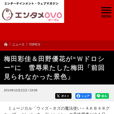
MENU
ニュース
TOPICS
梅田彩佳＆田野優花が“Ｗドロシ
ー”に 雪辱果たした梅田「前回
見られなかった景色」
2014年10月21日 / 19:08
ポスト
シェア
送る
ミュージカル「ウィズ～オズの魔法使い～ＡＫＢ４８グ