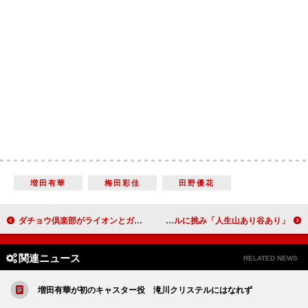
増田有華
梅田彩佳
田野優花
ダチョウ倶楽部がライオンとガチンコ対決 「武井壮とか呼べよ」と肥後らがクレーム
相葉雅紀、新ＣＭで迫真の演技を披露 風速２５メートルに挑み「人生山あり谷あり」
関連ニュース
RELATED NEWS
増田有華が初のキャスター役 滝川クリステルにはなれず