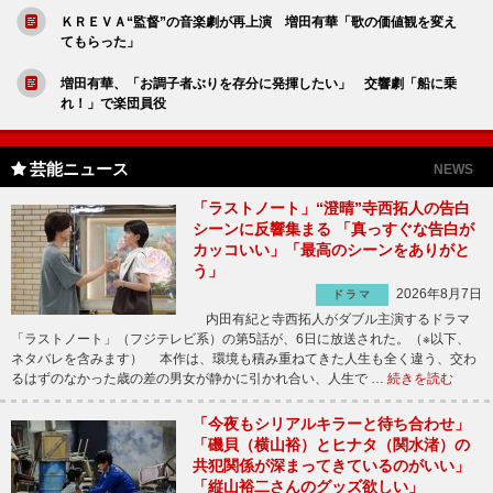
ＫＲＥＶＡ“監督”の音楽劇が再上演 増田有華「歌の価値観を変え
てもらった」
増田有華、「お調子者ぶりを存分に発揮したい」 交響劇「船に乗
れ！」で楽団員役
芸能ニュース
NEWS
「ラストノート」“澄晴”寺西拓人の告白
シーンに反響集まる 「真っすぐな告白が
カッコいい」「最高のシーンをありがと
う」
2026年8月7日
ドラマ
内田有紀と寺西拓人がダブル主演するドラマ
「ラストノート」（フジテレビ系）の第5話が、6日に放送された。（※以下、
ネタバレを含みます） 本作は、環境も積み重ねてきた人生も全く違う、交わ
るはずのなかった歳の差の男女が静かに引かれ合い、人生で …
続きを読む
「今夜もシリアルキラーと待ち合わせ」
「磯貝（横山裕）とヒナタ（関水渚）の
共犯関係が深まってきているのがいい」
「縦山裕二さんのグッズ欲しい」