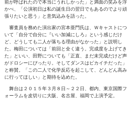
前が呼ばれたので本当にうれしかった」と満面の笑みを浮
かべ、「公演初日は私の誕生日の翌日でもあるのでより頑
張りたいと思う」と意気込みを語った。
審査員を務めた演出家の宮本亜門氏は、Ｗキャストにつ
いて「自分で自分に『いい加減にしろ』という感じだけ
ど、どうしても二人が落ちる理由がなかった」と説明し
た。梅田については「前回と全く違う。完成度を上げてき
た」といい、田野についても「正直、まだ未完成だけど声
がドロシーにぴったり。そしてダンスはピカイチだった」
と称賛。「この二人で化学反応を起こして、どんどん高み
に行ってほしい」と期待を込めた。
舞台は２０１５年３月８日～２２日、都内、東京国際フ
ォーラムを皮切りに大阪、名古屋、福岡で上演予定。