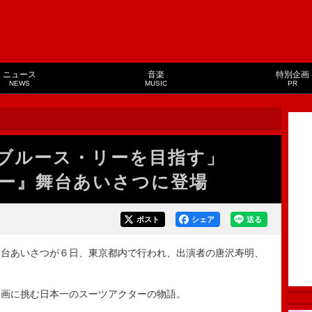
ニュース
音楽
特別企画
NEWS
MUSIC
PR
でブルース・リーを目指す」
ー』舞台あいさつに登場
ポスト
シェア
送る
台あいさつが６日、東京都内で行われ、出演者の唐沢寿明、
。
画に挑む日本一のスーツアクターの物語。