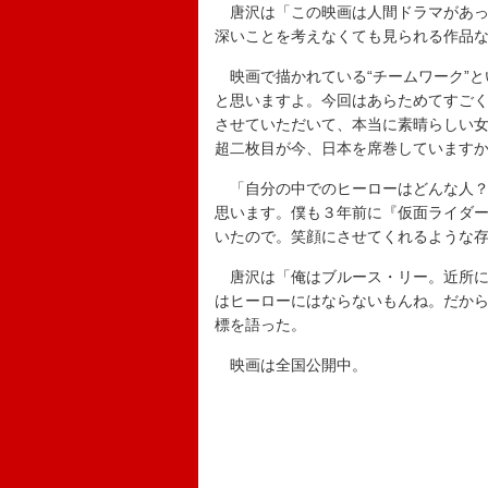
唐沢は「この映画は人間ドラマがあっ
深いことを考えなくても見られる作品
映画で描かれている“チームワーク”と
と思いますよ。今回はあらためてすご
させていただいて、本当に素晴らしい
超二枚目が今、日本を席巻しています
「自分の中でのヒーローはどんな人？
思います。僕も３年前に『仮面ライダ
いたので。笑顔にさせてくれるような
唐沢は「俺はブルース・リー。近所に
はヒーローにはならないもんね。だか
標を語った。
映画は全国公開中。