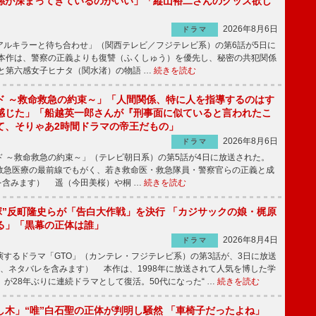
係が深まってきているのがいい」「縦山裕二さんのグッズ欲し
2026年8月6日
ドラマ
ルキラーと待ち合わせ」（関西テレビ／フジテレビ系）の第6話が5日に
本作は、警察の正義よりも復讐（ふくしゅう）を優先し、秘密の共犯関係
と第六感女子ヒナタ（関水渚）の物語 …
続きを読む
ド ～救命救急の約束～」「人間関係、特に人を指導するのはす
感じた」「船越英一郎さんが『刑事面に似ていると言われたこ
て、そりゃあ2時間ドラマの帝王だもの」
2026年8月6日
ドラマ
 ～救命救急の約束～」（テレビ朝日系）の第5話が4日に放送された。
急医療の最前線でもがく、若き救命医・救急隊員・警察官らの正義と成
を含みます） 遥（今田美桜）や桐 …
続きを読む
鬼塚”反町隆史らが「告白大作戦」を決行 「カジサックの娘・梶原
る」「黒幕の正体は誰」
2026年8月4日
ドラマ
するドラマ「GTO」（カンテレ・フジテレビ系）の第3話が、3日に放送
下、ネタバレを含みます） 本作は、1998年に放送されて人気を博した学
」が28年ぶりに連続ドラマとして復活。50代になった“ …
続きを読む
し木」“唯”白石聖の正体が判明し騒然 「車椅子だったよね」