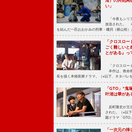
渚）の共犯関
い」
「今夜もシリア
放送された。 
を結んだ一匹おおかみの刑事・磯貝（横山裕）
「クロスロー
ごく難しいと
とがある』っ
「クロスロード
本作は、救命救
長を描く本格医療ドラマ。（※以下、ネタバレ
「GTO」“
叶渚は華があ
反町隆史が主演
された。（※以
園ドラマ「GTO
「一次元の挿