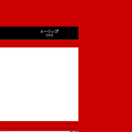
オーヴォ
OVO