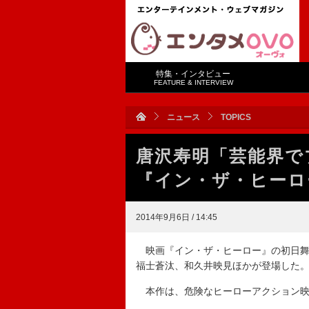
特集・インタビュー
FEATURE & INTERVIEW
ニュース
TOPICS
唐沢寿明「芸能界
『イン・ザ・ヒーロ
2014年9月6日 / 14:45
映画『イン・ザ・ヒーロー』の初日舞
福士蒼汰、和久井映見ほかが登場した
本作は、危険なヒーローアクション映