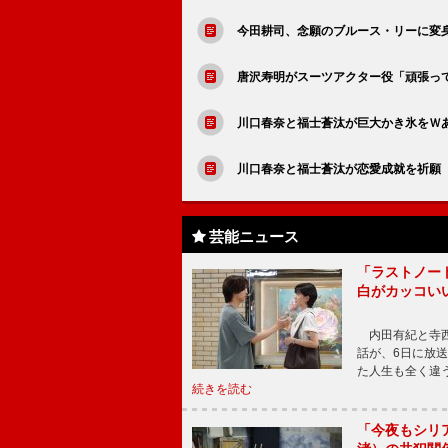
今田耕司、念願のブルース・リーに変
唐沢寿明がスーツアクター役「頑張って
川口春奈と福士蒼汰が巨大かき氷をＷ
川口春奈と福士蒼汰が恋愛成就を祈願 
芸能ニュース
「ラストノー
白がカッコい
内田有紀と寺西
話が、6日に放
た人生も全く違
続きを読む
「今夜もシリ