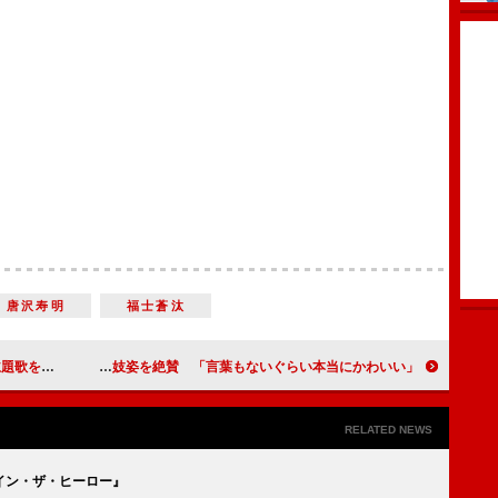
唐沢寿明
福士蒼汰
は１３年ぶり
長谷川博己が上白石萌音の舞妓姿を絶賛 「言葉もないぐらい本当にかわいい」
RELATED NEWS
イン・ザ・ヒーロー』