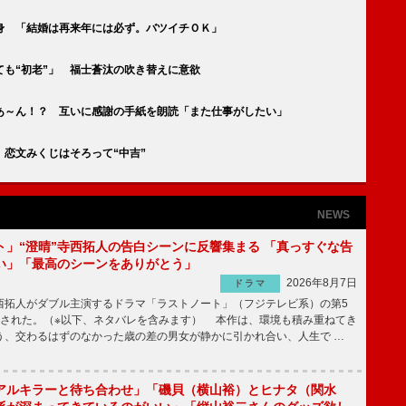
身 「結婚は再来年には必ず。バツイチＯＫ」
も“初老”」 福士蒼汰の吹き替えに意欲
あ～ん！？ 互いに感謝の手紙を朗読「また仕事がしたい」
恋文みくじはそろって“中吉”
NEWS
ト」“澄晴”寺西拓人の告白シーンに反響集まる 「真っすぐな告
い」「最高のシーンをありがとう」
2026年8月7日
ドラマ
拓人がダブル主演するドラマ「ラストノート」（フジテレビ系）の第5
送された。（※以下、ネタバレを含みます） 本作は、環境も積み重ねてき
う、交わるはずのなかった歳の差の男女が静かに引かれ合い、人生で …
アルキラーと待ち合わせ」「磯貝（横山裕）とヒナタ（関水