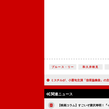
ブルース・リー
和久井映見
ミスチルが、小栗旬主演「信長協奏曲」の主題歌を 「月９ドラマ」に書き下ろし
関連ニュース
【映画コラム】すごいぞ唐沢寿明！『