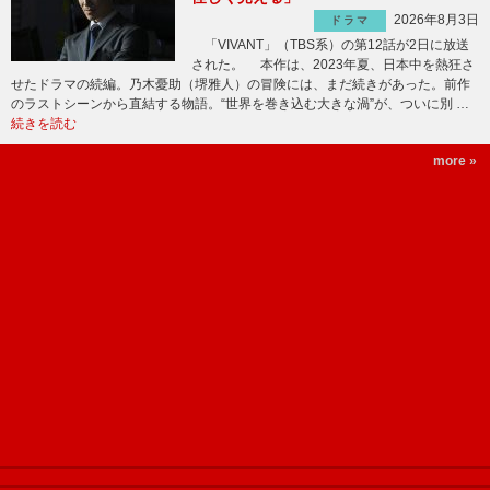
2026年8月3日
ドラマ
「VIVANT」（TBS系）の第12話が2日に放送
された。 本作は、2023年夏、日本中を熱狂さ
せたドラマの続編。乃木憂助（堺雅人）の冒険には、まだ続きがあった。前作
のラストシーンから直結する物語。“世界を巻き込む大きな渦”が、ついに別 …
続きを読む
more »