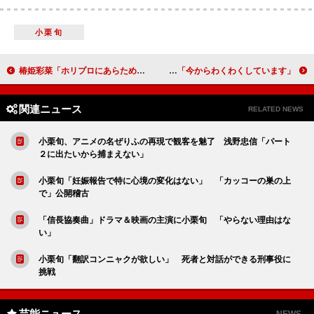
小栗旬
椿姫彩菜「ホリプロにあらためて感謝」 フリー転身後、初のＰＲイベントに出席
三谷幸喜版「オリエント急行殺人事件」が新春放送 民放ドラマ初主演の野村萬斎「今からわくわくしています」
関連ニュース
RELATED NEWS
小栗旬、アニメの名ぜりふの再現で観客を魅了 浅野忠信「パート
２に出たいから捕まえない」
小栗旬「妊娠報告で特に心境の変化はない」 「カッコーの巣の上
で」公開稽古
「信長協奏曲」ドラマ＆映画の主演に小栗旬 「やらない理由はな
い」
小栗旬「翻訳コンニャクが欲しい」 死者と対話ができる刑事役に
挑戦
芸能ニュース
NEWS