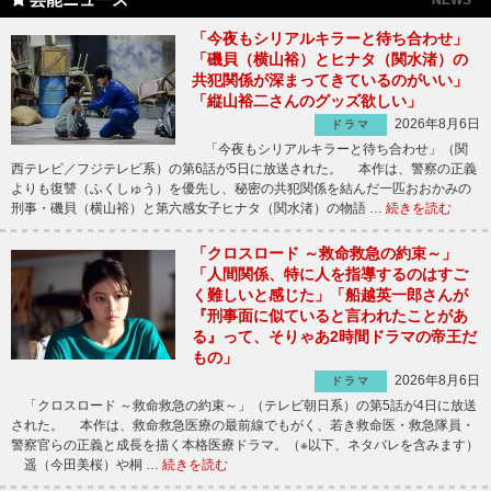
「今夜もシリアルキラーと待ち合わせ」
「磯貝（横山裕）とヒナタ（関水渚）の
共犯関係が深まってきているのがいい」
「縦山裕二さんのグッズ欲しい」
2026年8月6日
ドラマ
「今夜もシリアルキラーと待ち合わせ」（関
西テレビ／フジテレビ系）の第6話が5日に放送された。 本作は、警察の正義
よりも復讐（ふくしゅう）を優先し、秘密の共犯関係を結んだ一匹おおかみの
刑事・磯貝（横山裕）と第六感女子ヒナタ（関水渚）の物語 …
続きを読む
「クロスロード ～救命救急の約束～」
「人間関係、特に人を指導するのはすご
く難しいと感じた」「船越英一郎さんが
『刑事面に似ていると言われたことがあ
る』って、そりゃあ2時間ドラマの帝王だ
もの」
2026年8月6日
ドラマ
「クロスロード ～救命救急の約束～」（テレビ朝日系）の第5話が4日に放送
された。 本作は、救命救急医療の最前線でもがく、若き救命医・救急隊員・
警察官らの正義と成長を描く本格医療ドラマ。（※以下、ネタバレを含みます）
遥（今田美桜）や桐 …
続きを読む