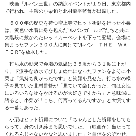
映画『ルパン三世』の納涼イベントが１９日、東京都内
で行われ、主演の小栗旬と北村龍平監督が出席した。
６００年の歴史を持つ増上寺でヒット祈願を行った小栗
は、黄色い水着に身を包んだ“ルパンガールズ”たちと共に
大階段に敷かれたレッドカーペットを下って登場。会場に
集まったファン３００人に向けて“ルパン ＴＨＥ ＷＡ
ＴＥＲ”を放水した。
打ち水の効果で会場の気温は３５度から３１度に下が
り、ド派手な放水でびしょぬれになったファンをよそに小
栗は「気持ち良かったです」と笑顔を見せた。打ち水の様
子を見ていた北村監督が「見ていて楽しかった。旬は女性
にいろいろな物をかけるのが大好きですから」と意味深に
語ると、小栗が「こら、何言ってるんですか」と大慌てす
る一幕もあった。
小栗はヒット祈願について「ちゃんとした祈願をしても
らって、身の引き締まる思いでした。（映画が）当たって
くれるんじゃないかなと思いました」と自信をのぞかせ、