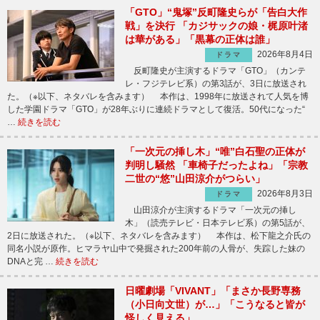
「GTO」“鬼塚”反町隆史らが「告白大作
戦」を決行 「カジサックの娘・梶原叶渚
は華がある」「黒幕の正体は誰」
2026年8月4日
ドラマ
反町隆史が主演するドラマ「GTO」（カンテ
レ・フジテレビ系）の第3話が、3日に放送され
た。（※以下、ネタバレを含みます） 本作は、1998年に放送されて人気を博
した学園ドラマ「GTO」が28年ぶりに連続ドラマとして復活。50代になった“
…
続きを読む
「一次元の挿し木」“唯”白石聖の正体が
判明し騒然 「車椅子だったよね」「宗教
二世の“悠”山田涼介がつらい」
2026年8月3日
ドラマ
山田涼介が主演するドラマ「一次元の挿し
木」（読売テレビ・日本テレビ系）の第5話が、
2日に放送された。（※以下、ネタバレを含みます） 本作は、松下龍之介氏の
同名小説が原作。ヒマラヤ山中で発掘された200年前の人骨が、失踪した妹の
DNAと完 …
続きを読む
日曜劇場「VIVANT」「まさか長野専務
（小日向文世）が…」「こうなると皆が
怪しく見える」