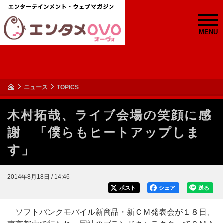
MENU
ニュース
TOPICS
木村拓哉、ライブ会場の笑顔に感
謝 「僕らもヒートアップしま
す」
2014年8月18日 / 14:46
ポスト
シェア
送る
ソフトバンクモバイル新商品・新ＣＭ発表会が１８日、