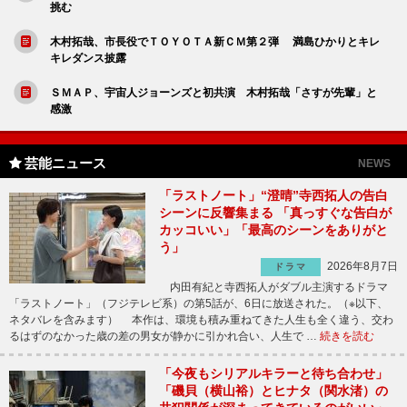
挑む
木村拓哉、市長役でＴＯＹＯＴＡ新ＣＭ第２弾 満島ひかりとキレ
キレダンス披露
ＳＭＡＰ、宇宙人ジョーンズと初共演 木村拓哉「さすが先輩」と
感激
芸能ニュース
NEWS
「ラストノート」“澄晴”寺西拓人の告白
シーンに反響集まる 「真っすぐな告白が
カッコいい」「最高のシーンをありがと
う」
2026年8月7日
ドラマ
内田有紀と寺西拓人がダブル主演するドラマ
「ラストノート」（フジテレビ系）の第5話が、6日に放送された。（※以下、
ネタバレを含みます） 本作は、環境も積み重ねてきた人生も全く違う、交わ
るはずのなかった歳の差の男女が静かに引かれ合い、人生で …
続きを読む
「今夜もシリアルキラーと待ち合わせ」
「磯貝（横山裕）とヒナタ（関水渚）の