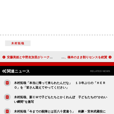
木村拓哉
安藤美姫と中野友加里がトークショー 元日本代表スケーターがぶっちゃけトーク
橋本愛「農業は向いていない」 松岡茉優、橋本のまき割りセンスを絶賛
関連ニュース
RELATED NEWS
木村拓哉「本当に帰って来られたんだな」 １３年ぶりの「ＨＥＲ
Ｏ」を「皆さん迎えてやってください」
木村拓哉、新ＣＭで子どもたちとかくれんぼ 子どもたちの“かわい
い瞬間”を激写
木村拓哉「今までの殺陣とは百八十度違う」 剣豪・宮本武蔵役に