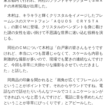
東京都内で行われ、同社のブランドキャラクターでＳＭＡ
Ｐの木村拓哉が出席した。
木村は、キラキラと輝くクリスタルをイメージしたフレ
ームレスのスマートフォン「ＡＱＵＯＳ ＣＲＹＳＴＡ
Ｌ」の新ＣＭに登場。クリスタルのペンダントを身に着け
た謎の女性を追い掛けて不思議な世界に迷い込む役柄を演
じる。
同社のＣＭについて木村は「白戸家の皆さんもそうです
けれど、本当にいつも普通じゃなくて、スケールも内容も
刺激的な撮影が多いので、現場でも驚きの連続なんですけ
ど、今回も非常に大掛かりな撮影をさせていただきまし
た」と話した。
同商品の印象を聞かれると「画角が広くてフレームレス
ということがポイントです。それからサウンドですね。電
話なので話せたりいろんなツールでコミュニケーションが
できればいいなと思うんですけど、電話に音を求めたんだ
ということが非常にびっくりです」とアピールした。