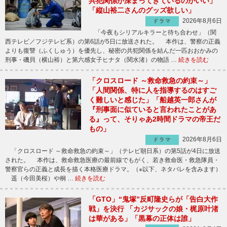
共犯関係が深まってきているのがいい」
「縦山裕二さんのグッズ欲しい」
2026年8月6日
ドラマ
「今夜もシリアルキラーと待ち合わせ」（関
西テレビ／フジテレビ系）の第6話が5日に放送された。 本作は、警察の正義
よりも復讐（ふくしゅう）を優先し、秘密の共犯関係を結んだ一匹おおかみの
刑事・磯貝（横山裕）と第六感女子ヒナタ（関水渚）の物語 …
続きを読む
「クロスロード ～救命救急の約束～」
「人間関係、特に人を指導するのはすご
く難しいと感じた」「船越英一郎さんが
『刑事面に似ていると言われたことがあ
る』って、そりゃあ2時間ドラマの帝王だ
もの」
2026年8月6日
ドラマ
「クロスロード ～救命救急の約束～」（テレビ朝日系）の第5話が4日に放送
された。 本作は、救命救急医療の最前線でもがく、若き救命医・救急隊員・
警察官らの正義と成長を描く本格医療ドラマ。（※以下、ネタバレを含みます）
遥（今田美桜）や桐 …
続きを読む
「GTO」“鬼塚”反町隆史らが「告白大作
戦」を決行 「カジサックの娘・梶原叶渚
は華がある」「黒幕の正体は誰」