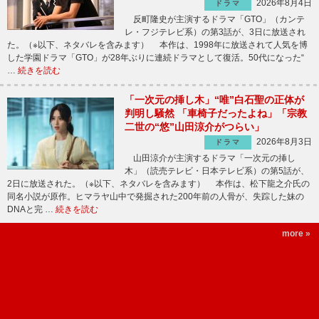
2026年8月4日
ドラマ
反町隆史が主演するドラマ「GTO」（カンテ
レ・フジテレビ系）の第3話が、3日に放送され
た。（※以下、ネタバレを含みます） 本作は、1998年に放送されて人気を博
した学園ドラマ「GTO」が28年ぶりに連続ドラマとして復活。50代になった“
…
続きを読む
「一次元の挿し木」“唯”白石聖の正体が
判明し騒然 「車椅子だったよね」「宗教
二世の“悠”山田涼介がつらい」
2026年8月3日
ドラマ
山田涼介が主演するドラマ「一次元の挿し
木」（読売テレビ・日本テレビ系）の第5話が、
2日に放送された。（※以下、ネタバレを含みます） 本作は、松下龍之介氏の
同名小説が原作。ヒマラヤ山中で発掘された200年前の人骨が、失踪した妹の
DNAと完 …
続きを読む
more »