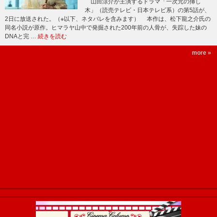
山田涼介が主演するドラマ「一次元の挿し
木」（読売テレビ・日本テレビ系）の第5話が、
2日に放送された。（※以下、ネタバレを含みます） 本作は、松下龍之介氏の
同名小説が原作。ヒマラヤ山中で発掘された200年前の人骨が、失踪した妹の
DNAと完 …
続きを読む
more »