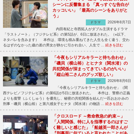
シーンに反響集まる 「真っすぐな告白が
カッコいい」「最高のシーンをありがと
う」
2026年8月7日
ドラマ
内田有紀と寺西拓人がダブル主演するドラマ
「ラストノート」（フジテレビ系）の第5話が、6日に放送された。（※以下、
ネタバレを含みます） 本作は、環境も積み重ねてきた人生も全く違う、交わ
るはずのなかった歳の差の男女が静かに引かれ合い、人生で …
続きを読む
「今夜もシリアルキラーと待ち合わせ」
「磯貝（横山裕）とヒナタ（関水渚）の
共犯関係が深まってきているのがいい」
「縦山裕二さんのグッズ欲しい」
2026年8月6日
ドラマ
「今夜もシリアルキラーと待ち合わせ」（関
西テレビ／フジテレビ系）の第6話が5日に放送された。 本作は、警察の正義
よりも復讐（ふくしゅう）を優先し、秘密の共犯関係を結んだ一匹おおかみの
刑事・磯貝（横山裕）と第六感女子ヒナタ（関水渚）の物語 …
続きを読む
「クロスロード ～救命救急の約束～」
「人間関係、特に人を指導するのはすご
く難しいと感じた」「船越英一郎さんが
『刑事面に似ていると言われたことがあ