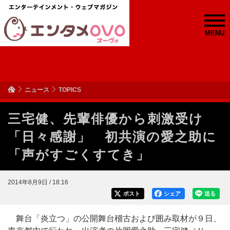
MENU
ニュース
TOPICS
三宅健、先輩俳優から刺激受け
「日々感謝」 初共演の愛之助に
「声がすごくすてき」
2014年8月9日 / 18:16
ポスト
シェア
送る
舞台「炎立つ」の公開舞台稽古および囲み取材が９日、