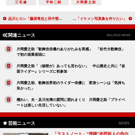
三宅健
平幹二朗
片岡愛之助
品川ヒロシ「藤原竜也と田中聖の間で心が揺れた」 小杉竜一「俺にはなかった」と不満顔
能年玲奈が１ｓｔフォトブックを発売 次回作は「イケメン写真集を作りたい」
関連ニュース
RELATED NEWS
片岡愛之助「歌舞伎俳優のありがたみを実感」 「松竹大歌舞伎」
で初の巡業座頭に
片岡愛之助「（秘密が）あっても言わない」 中山雅史と共に『仮
面ライダー』シリーズに初参加
片岡愛之助、歌舞伎界初のライダー俳優に 変身シーンは「気持ち
良かった」
檀れい、夫・及川光博の質問に照れまくり 片岡愛之助「プライベ
ートは楽しい生活していない」
芸能ニュース
NEWS
「ラストノート」“澄晴”寺西拓人の告白