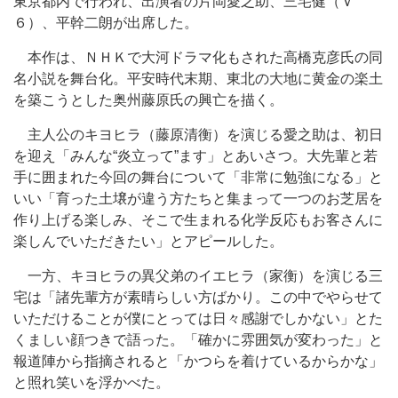
東京都内で行われ、出演者の片岡愛之助、三宅健（Ｖ
６）、平幹二朗が出席した。
本作は、ＮＨＫで大河ドラマ化もされた高橋克彦氏の同
名小説を舞台化。平安時代末期、東北の大地に黄金の楽土
を築こうとした奥州藤原氏の興亡を描く。
主人公のキヨヒラ（藤原清衡）を演じる愛之助は、初日
を迎え「みんな“炎立って”ます」とあいさつ。大先輩と若
手に囲まれた今回の舞台について「非常に勉強になる」と
いい「育った土壌が違う方たちと集まって一つのお芝居を
作り上げる楽しみ、そこで生まれる化学反応もお客さんに
楽しんでいただきたい」とアピールした。
一方、キヨヒラの異父弟のイエヒラ（家衡）を演じる三
宅は「諸先輩方が素晴らしい方ばかり。この中でやらせて
いただけることが僕にとっては日々感謝でしかない」とた
くましい顔つきで語った。「確かに雰囲気が変わった」と
報道陣から指摘されると「かつらを着けているからかな」
と照れ笑いを浮かべた。