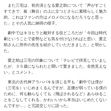
また三宅は、初共演となる愛之助について「声がすごく
すてきで、板（舞台）の上に立つとさらに素晴らしく魅力
的。これはファンの方はメロメロになるだろうなと思っ
た」とその人気に納得の様子。
劇中ではキヨヒラと敵対する役どころだが「今回は時代
劇ということで姿勢なども気を付けなければと思い、愛之
助さんに所作の先生を紹介していただきました」と明かし
た。
愛之助は三宅の印象について「テレビで拝見していまし
たが、３５歳になられたと聞いて驚きました。全然見えな
い」とコメント。
東北の古代神アラハバキを演じる平も「劇中では僕が
（三宅を）いじめまくるんですが、足腰が弱っている僕の
ために、何も触らなくても（飛ばされるなど）あらゆるこ
とをこなしてくれる。かわいいから本当はいじめたくない
んですが…」と冗談交じりに語った。