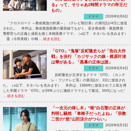
る』って、そりゃあ2時間ドラマの帝王だ
もの」
2026年8月6日
ドラマ
「クロスロード ～救命救急の約束～」（テレビ朝日系）の第5話が4日に放送
された。 本作は、救命救急医療の最前線でもがく、若き救命医・救急隊員・
警察官らの正義と成長を描く本格医療ドラマ。（※以下、ネタバレを含みます）
遥（今田美桜）や桐 …
続きを読む
「GTO」“鬼塚”反町隆史らが「告白大作
戦」を決行 「カジサックの娘・梶原叶渚
は華がある」「黒幕の正体は誰」
2026年8月4日
ドラマ
反町隆史が主演するドラマ「GTO」（カンテ
レ・フジテレビ系）の第3話が、3日に放送され
た。（※以下、ネタバレを含みます） 本作は、1998年に放送されて人気を博
した学園ドラマ「GTO」が28年ぶりに連続ドラマとして復活。50代になった“
…
続きを読む
「一次元の挿し木」“唯”白石聖の正体が
判明し騒然 「車椅子だったよね」「宗教
二世の“悠”山田涼介がつらい」
2026年8月3日
ドラマ