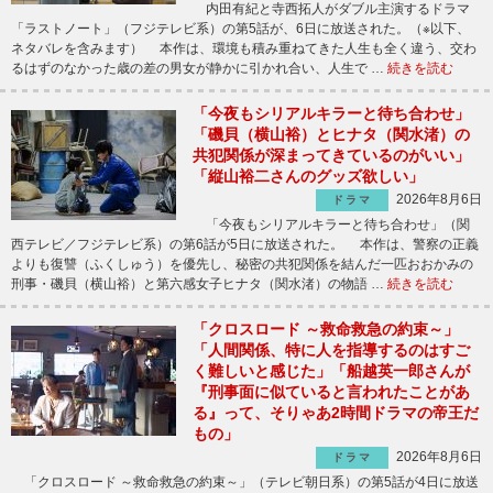
内田有紀と寺西拓人がダブル主演するドラマ
「ラストノート」（フジテレビ系）の第5話が、6日に放送された。（※以下、
ネタバレを含みます） 本作は、環境も積み重ねてきた人生も全く違う、交わ
るはずのなかった歳の差の男女が静かに引かれ合い、人生で …
続きを読む
「今夜もシリアルキラーと待ち合わせ」
「磯貝（横山裕）とヒナタ（関水渚）の
共犯関係が深まってきているのがいい」
「縦山裕二さんのグッズ欲しい」
2026年8月6日
ドラマ
「今夜もシリアルキラーと待ち合わせ」（関
西テレビ／フジテレビ系）の第6話が5日に放送された。 本作は、警察の正義
よりも復讐（ふくしゅう）を優先し、秘密の共犯関係を結んだ一匹おおかみの
刑事・磯貝（横山裕）と第六感女子ヒナタ（関水渚）の物語 …
続きを読む
「クロスロード ～救命救急の約束～」
「人間関係、特に人を指導するのはすご
く難しいと感じた」「船越英一郎さんが
『刑事面に似ていると言われたことがあ
る』って、そりゃあ2時間ドラマの帝王だ
もの」
2026年8月6日
ドラマ
「クロスロード ～救命救急の約束～」（テレビ朝日系）の第5話が4日に放送