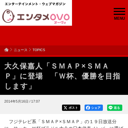
MENU
ニュース
TOPICS
大久保嘉人「ＳＭＡＰ×ＳＭＡ
Ｐ」に登場 「Ｗ杯、優勝を目指
します」
2014年5月16日 / 17:07
ポスト
シェア
送る
フジテレビ系「ＳＭＡＰ×ＳＭＡＰ」の１９日放送分