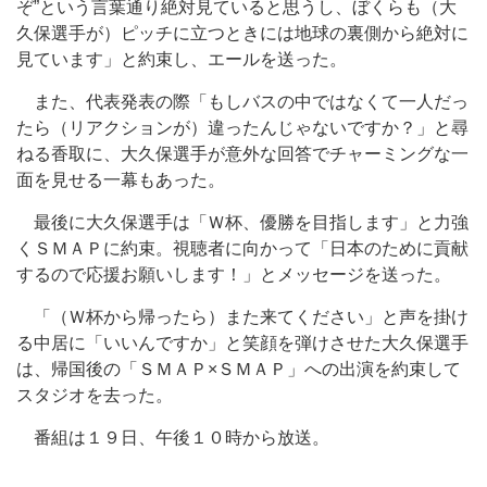
ぞ”という言葉通り絶対見ていると思うし、ぼくらも（大
久保選手が）ピッチに立つときには地球の裏側から絶対に
見ています」と約束し、エールを送った。
また、代表発表の際「もしバスの中ではなくて一人だっ
たら（リアクションが）違ったんじゃないですか？」と尋
ねる香取に、大久保選手が意外な回答でチャーミングな一
面を見せる一幕もあった。
最後に大久保選手は「Ｗ杯、優勝を目指します」と力強
くＳＭＡＰに約束。視聴者に向かって「日本のために貢献
するので応援お願いします！」とメッセージを送った。
「（Ｗ杯から帰ったら）また来てください」と声を掛け
る中居に「いいんですか」と笑顔を弾けさせた大久保選手
は、帰国後の「ＳＭＡＰ×ＳＭＡＰ」への出演を約束して
スタジオを去った。
番組は１９日、午後１０時から放送。