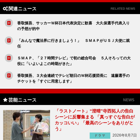
関連ニュース
RELATED NEWS
香取慎吾、サッカーＷ杯日本代表決定に歓喜 大久保選手代表入り
の予想が的中
「みんなで魔法界に行きましょう！」 ＳＭＡＰがＵＳＪ大使に就
任
ＳＭＡＰ、「２７時間テレビ」で初の総合司会 ５人そろっての大
役に「いよいよこの時期がきた」
香取慎吾、３大会連続でテレビ朝日のＷ杯応援団長に 遠藤選手の
チケットを「すぐに用意します」
芸能ニュース
NEWS
「ラストノート」“澄晴”寺西拓人の告白
シーンに反響集まる 「真っすぐな告白が
カッコいい」「最高のシーンをありがと
う」
2026年8月7日
ドラマ