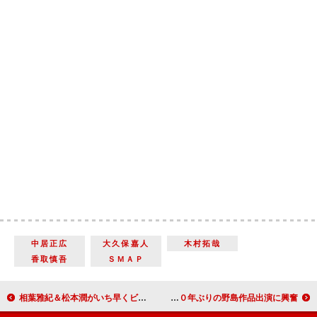
中居正広
大久保嘉人
木村拓哉
香取慎吾
ＳＭＡＰ
相葉雅紀＆松本潤がいち早くビアガーデン体験 相葉、昼からビール試飲し「最高にうまい」
中山美穂、夫・辻仁成の質問には無言 堂本剛、２０年ぶりの野島作品出演に興奮