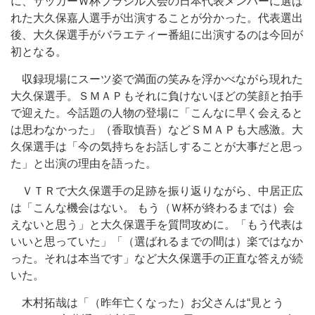
に、サッカーＷ杯ブラジル大会の日本代表メンバーに選ば
れた大久保嘉人選手が出演することが分かった。代表選出
後、大久保選手がバラエティー番組に出演するのは今回が
初となる。
収録現場にスーツ姿で満面の笑みを浮かべながら現れた
大久保選手。ＳＭＡＰもそれに負けないほどの笑顔と拍手
で迎えた。今話題の人物の登場に「こんなに早く会えると
は思わなかった」（香取慎吾）などＳＭＡＰも大感激。大
久保選手は「今の気持ちをお話しすることが大事だと思っ
た」と出演の理由を語った。
ＶＴＲで大久保選手の足跡を振り返りながら、中居正広
は「こんな機会はない。 もう（Ｗ杯が終わるまでは）会
えないと思う」と大久保選手を質問攻めに。「もう代表は
いいと思っていた」「（選ばれるまでの間は）楽ではなか
った。それは本当です」など大久保選手の正直な答えが続
いた。
木村拓哉は「（昨年亡くなった）お父さんは“見とう