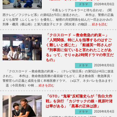
2026年8月6日
ドラマ
「今夜もシリアルキラーと待ち合わせ」（関
西テレビ／フジテレビ系）の第6話が5日に放送された。 本作は、警察の正義
よりも復讐（ふくしゅう）を優先し、秘密の共犯関係を結んだ一匹おおかみの
刑事・磯貝（横山裕）と第六感女子ヒナタ（関水渚）の物語 …
続きを読む
「クロスロード ～救命救急の約束～」
「人間関係、特に人を指導するのはすご
く難しいと感じた」「船越英一郎さんが
『刑事面に似ていると言われたことがあ
る』って、そりゃあ2時間ドラマの帝王だ
もの」
2026年8月6日
ドラマ
「クロスロード ～救命救急の約束～」（テレビ朝日系）の第5話が4日に放送
された。 本作は、救命救急医療の最前線でもがく、若き救命医・救急隊員・
警察官らの正義と成長を描く本格医療ドラマ。（※以下、ネタバレを含みます）
遥（今田美桜）や桐 …
続きを読む
「GTO」“鬼塚”反町隆史らが「告白大作
戦」を決行 「カジサックの娘・梶原叶渚
は華がある」「黒幕の正体は誰」
2026年8月4日
ドラマ