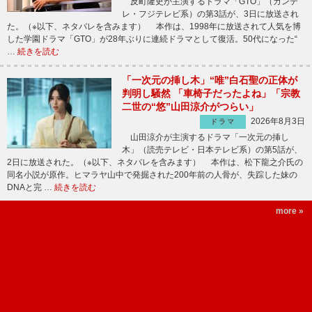
反町隆史が主演するドラマ「GTO」（カンテ
レ・フジテレビ系）の第3話が、3日に放送され
た。（※以下、ネタバレを含みます） 本作は、1998年に放送されて人気を博
した学園ドラマ「GTO」が28年ぶりに連続ドラマとして復活。50代になった“
…
続きを読む
「一次元の挿し木」“唯”白石聖の正体が
判明し騒然 「車椅子だったよね」「宗教
二世の“悠”山田涼介がつらい」
2026年8月3日
ドラマ
山田涼介が主演するドラマ「一次元の挿し
木」（読売テレビ・日本テレビ系）の第5話が、
2日に放送された。（※以下、ネタバレを含みます） 本作は、松下龍之介氏の
同名小説が原作。ヒマラヤ山中で発掘された200年前の人骨が、失踪した妹の
DNAと完 …
続きを読む
more »