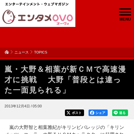
MENU
ニュース
TOPICS
嵐・大野＆相葉が新ＣＭで高速漫
才に挑戦 大野「普段とは違っ
た一面見られる」
2013年12月4日 / 05:00
ポスト
シェア
送る
嵐の大野智と相葉雅紀がキリンビバレッジの「キリン