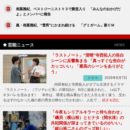
相葉雅紀、ベストジーニストＶ３で殿堂入り 「みんなのおかげだ
よ」とメンバーに報告
嵐・相葉雅紀、“雪男”にかまれ続ける 「グミガーム」新ＣＭ
芸能ニュース
NEWS
「ラストノート」“澄晴”寺西拓人の告白
シーンに反響集まる 「真っすぐな告白が
カッコいい」「最高のシーンをありがと
う」
2026年8月7日
ドラマ
内田有紀と寺西拓人がダブル主演するドラマ
「ラストノート」（フジテレビ系）の第5話が、6日に放送された。（※以下、
ネタバレを含みます） 本作は、環境も積み重ねてきた人生も全く違う、交わ
るはずのなかった歳の差の男女が静かに引かれ合い、人生で …
続きを読む
「今夜もシリアルキラーと待ち合わせ」
「磯貝（横山裕）とヒナタ（関水渚）の
共犯関係が深まってきているのがいい」
「縦山裕二さんのグッズ欲しい」