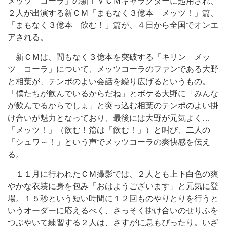
メッツ コーラ」の新ＴＶＣＭキャラクターに起用され、
２人が出演する新ＣＭ「まもなく３億本 メッツ！」篇、
「まもなく３億本 飲む！」篇が、４日から全国でオンエ
アされる。
新ＣＭは、間もなく３億本を突破する「キリン メッ
ツ コーラ」について、メッツコーラのファンである大野
と相葉が、テンポのよい会話を繰り広げるというもの。
「僕たちが飲んでいるからだね」とボケる大野に「みんな
が飲んでるからでしょ」と突っ込む相葉のテンポのよい掛
け合いが魅力となっており、最後には大野が元気よく…
「メッツ！」（飲む！篇は「飲む！」）と叫び、二人の
「シュワ～！」という声でメッツコーラの爽快感を伝え
る。
１１月に行われたＣＭ撮影では、２人とも上下白色の爽
やかな衣装に身を包み「おはようございます」と元気に登
場。１５秒という短い時間に１２回ものやりとりを行うと
いうオーダーに応えるべく、さっそく掛け合いのせりふを
つぶやいて練習する２人は、さすがに息もぴったり。いざ