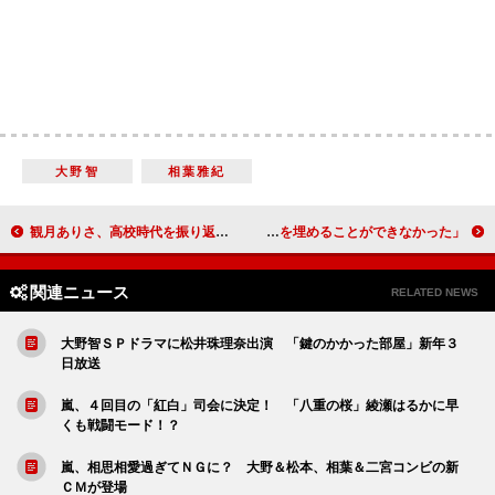
大野智
相葉雅紀
観月ありさ、高校時代を振り返る 「社会に適応能力がなかったと思う」
鈴木紗理奈が離婚発表 「溝を埋めることができなかった」
関連ニュース
RELATED NEWS
大野智ＳＰドラマに松井珠理奈出演 「鍵のかかった部屋」新年３
日放送
嵐、４回目の「紅白」司会に決定！ 「八重の桜」綾瀬はるかに早
くも戦闘モード！？
嵐、相思相愛過ぎてＮＧに？ 大野＆松本、相葉＆二宮コンビの新
ＣＭが登場