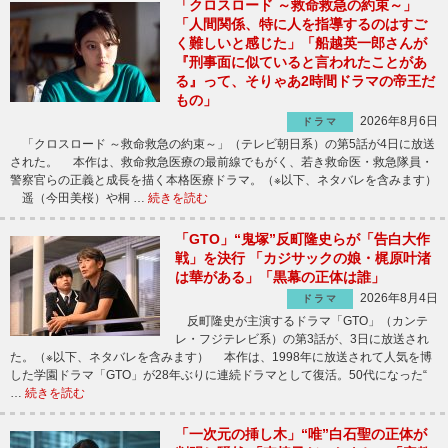
「クロスロード ～救命救急の約束～」
「人間関係、特に人を指導するのはすご
く難しいと感じた」「船越英一郎さんが
『刑事面に似ていると言われたことがあ
る』って、そりゃあ2時間ドラマの帝王だ
もの」
2026年8月6日
ドラマ
「クロスロード ～救命救急の約束～」（テレビ朝日系）の第5話が4日に放送
された。 本作は、救命救急医療の最前線でもがく、若き救命医・救急隊員・
警察官らの正義と成長を描く本格医療ドラマ。（※以下、ネタバレを含みます）
遥（今田美桜）や桐 …
続きを読む
「GTO」“鬼塚”反町隆史らが「告白大作
戦」を決行 「カジサックの娘・梶原叶渚
は華がある」「黒幕の正体は誰」
2026年8月4日
ドラマ
反町隆史が主演するドラマ「GTO」（カンテ
レ・フジテレビ系）の第3話が、3日に放送され
た。（※以下、ネタバレを含みます） 本作は、1998年に放送されて人気を博
した学園ドラマ「GTO」が28年ぶりに連続ドラマとして復活。50代になった“
…
続きを読む
「一次元の挿し木」“唯”白石聖の正体が