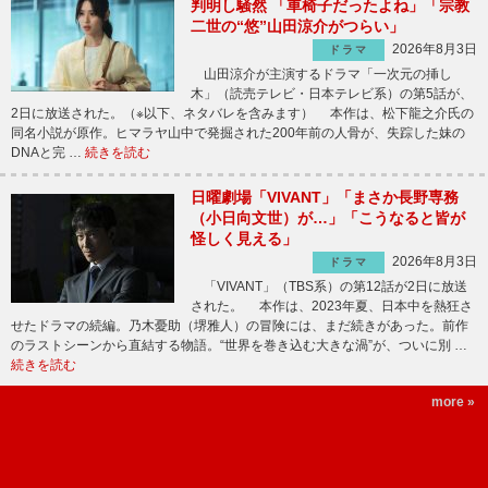
判明し騒然 「車椅子だったよね」「宗教
二世の“悠”山田涼介がつらい」
2026年8月3日
ドラマ
山田涼介が主演するドラマ「一次元の挿し
木」（読売テレビ・日本テレビ系）の第5話が、
2日に放送された。（※以下、ネタバレを含みます） 本作は、松下龍之介氏の
同名小説が原作。ヒマラヤ山中で発掘された200年前の人骨が、失踪した妹の
DNAと完 …
続きを読む
日曜劇場「VIVANT」「まさか長野専務
（小日向文世）が…」「こうなると皆が
怪しく見える」
2026年8月3日
ドラマ
「VIVANT」（TBS系）の第12話が2日に放送
された。 本作は、2023年夏、日本中を熱狂さ
せたドラマの続編。乃木憂助（堺雅人）の冒険には、まだ続きがあった。前作
のラストシーンから直結する物語。“世界を巻き込む大きな渦”が、ついに別 …
続きを読む
more »