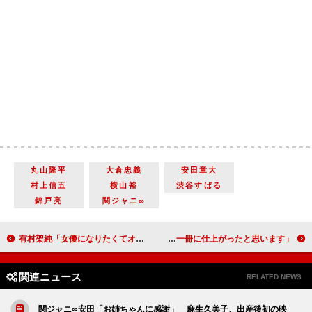
丸山隆平
大倉忠義
安田章大
村上信五
横山裕
渋谷すばる
錦戸亮
関ジャニ∞
有村架純「女優になりたくてオーディションを受けた」 『ＪＵＤＧＥ／ジャッジ』初日舞台あいさつ
木村文乃、ファースト写真集『ふみの』を発売 「百二十点の一冊に仕上がったと思います」
関連ニュース
RELATED NEWS
関ジャニ∞安田「お姉ちゃんに感謝」 麻生久美子、出産後初の映