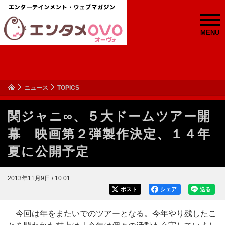
MENU
ニュース
TOPICS
関ジャニ∞、５大ドームツアー開
幕 映画第２弾製作決定、１４年
夏に公開予定
2013年11月9日 / 10:01
ポスト
シェア
送る
今回は年をまたいでのツアーとなる。今年やり残したこ