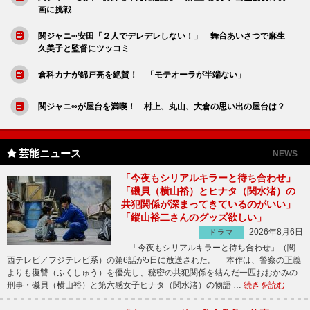
画に挑戦
関ジャニ∞安田「２人でデレデレしない！」 舞台あいさつで麻生
久美子と監督にツッコミ
倉科カナが錦戸亮を絶賛！ 「モテオーラが半端ない」
関ジャニ∞が屋台を満喫！ 村上、丸山、大倉の思い出の屋台は？
芸能ニュース
NEWS
「今夜もシリアルキラーと待ち合わせ」
「磯貝（横山裕）とヒナタ（関水渚）の
共犯関係が深まってきているのがいい」
「縦山裕二さんのグッズ欲しい」
2026年8月6日
ドラマ
「今夜もシリアルキラーと待ち合わせ」（関
西テレビ／フジテレビ系）の第6話が5日に放送された。 本作は、警察の正義
よりも復讐（ふくしゅう）を優先し、秘密の共犯関係を結んだ一匹おおかみの
刑事・磯貝（横山裕）と第六感女子ヒナタ（関水渚）の物語 …
続きを読む