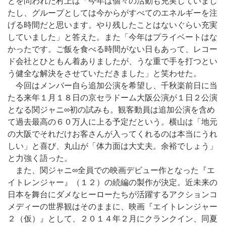
とを問われた村上は「今年は個々の活動も充実していまし
たし、グループとしては今からがすべてのエネルギーを注
げる時間だと思います。やり残したことはないぐらい充実
していました」と答えた。また「今年はプライベートはな
かったです。ご飯を食べる時間がない日もあって、レコー
ド会社とひともん着ありましたが、うな重で手を打つとい
う健全な解決をさせていただきました」と笑わせた。
今回はメンバー自ら追加公演を希望し、千秋楽前日に当
たる来年１月１８日の京セラドーム大阪公演が１日２公演
となる関ジャニ∞初の試みも。観客動員は追加公演を含め
て過去最高の６０万人に上る予定だという。横山は「地元
の大阪でそれだけお客さんが入ってくれるのは本当にうれ
しい」と喜び、丸山が「体力面は大丈夫。余裕でしょう」
と力強く語った。
また、関ジャニ∞全員での映画デビュー作となった『エ
イトレンジャー』（１２）の続編の製作が決定。近未来の
日本を舞台にダメなヒーローたちが活躍するアクションコ
メディーの世界観はそのままに、映画『エイトレンジャー
２（仮）』として、２０１４年２月にクランクイン、同夏