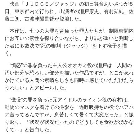
映画『ＪＵＤＧＥ／ジャッジ』の初日舞台あいさつが８
日、東京都内で行われ、出演者の瀬戸康史、有村架純、佐
藤二朗、古波津陽監督が登壇した。
本作は、七つの大罪を背負った罪人たちが、制限時間内
にお互いの素性を探り合いながら、より罪が重いと判断し
た者に多数決で“死の審判（ジャッジ）”を下す様子を描
く。
“憤怒”の罪を負った主人公オオカミ役の瀬戸は「人間の
汚い部分や恐ろしい部分を描いた作品ですが、どこか忘れ
かけている人間の素晴らしさも同時に感じていただけたら
うれしい」とアピールした。
“傲慢”の罪を負った元アイドルのライオン役の有村は、
動物のマスクを着けての撮影を「過呼吸持ちの役でハアハ
ア言ってるんですが、息苦しくて暑くて大変だった」と振
り返り、「状況が状況だったのでどうしても食欲が湧かな
くて…」と告白した。