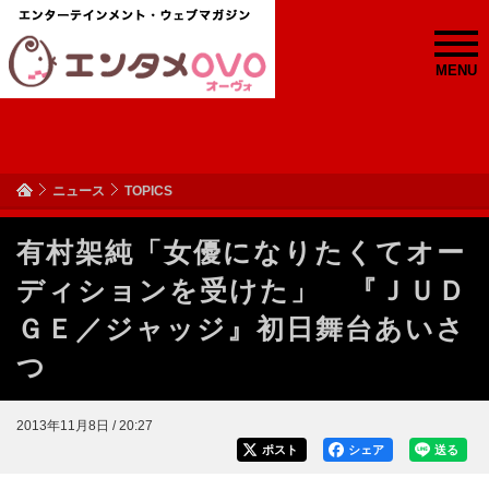
MENU
ニュース
TOPICS
有村架純「女優になりたくてオー
ディションを受けた」 『ＪＵＤ
ＧＥ／ジャッジ』初日舞台あいさ
つ
2013年11月8日 / 20:27
ポスト
シェア
送る