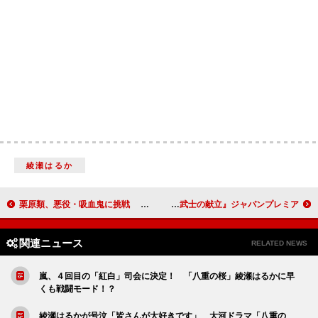
綾瀬はるか
栗原類、悪役・吸血鬼に挑戦 「これをどう未来につなげるか」
上戸彩「男性を引っ張る役が新鮮だった」 『武士の献立』ジャパンプレミア
関連ニュース
RELATED NEWS
嵐、４回目の「紅白」司会に決定！ 「八重の桜」綾瀬はるかに早
くも戦闘モード！？
綾瀬はるかが号泣「皆さんが大好きです」 大河ドラマ「八重の