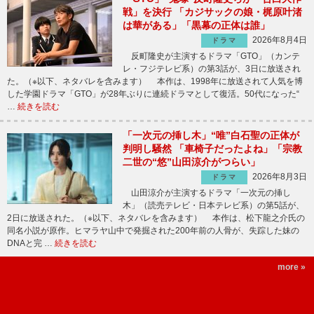
戦」を決行 「カジサックの娘・梶原叶渚
は華がある」「黒幕の正体は誰」
2026年8月4日
ドラマ
反町隆史が主演するドラマ「GTO」（カンテ
レ・フジテレビ系）の第3話が、3日に放送され
た。（※以下、ネタバレを含みます） 本作は、1998年に放送されて人気を博
した学園ドラマ「GTO」が28年ぶりに連続ドラマとして復活。50代になった“
…
続きを読む
「一次元の挿し木」“唯”白石聖の正体が
判明し騒然 「車椅子だったよね」「宗教
二世の“悠”山田涼介がつらい」
2026年8月3日
ドラマ
山田涼介が主演するドラマ「一次元の挿し
木」（読売テレビ・日本テレビ系）の第5話が、
2日に放送された。（※以下、ネタバレを含みます） 本作は、松下龍之介氏の
同名小説が原作。ヒマラヤ山中で発掘された200年前の人骨が、失踪した妹の
DNAと完 …
続きを読む
more »