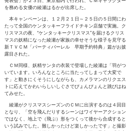
発表会」が２３日、東京都内で行われ、ＣＭキャラクター
を務める女優の綾瀬はるかが出席した。
本キャンペーンは、１２月２１日～２５日の５日間にわ
たって全国のケンタッキーフライドチキン店舗で実施。ク
リスマスの夜、“ケンタッキークリスマス”を届けるクリス
マスの妖精になった綾瀬が家族の幸せそうな様子を見守る
新ＴＶＣＭ「パーティバーレル 早期予約特典」篇がお披
露目された。
ＣＭ同様、妖精サンタの衣装で登場した綾瀬は「羽がつ
いています。いろんなところに当たってしまって大変で
す」と動きにくそうにしながらも、カメラマンのリクエス
トに応えてかわいらしいしぐさでぴょんぴょんと跳びはね
てみせた。
綾瀬がクリスマスシーズンのＣＭに出演するのは４回目
となり、「空を飛んだりするシーンはワイヤーアクション
ではなく、地上で（飛ぶ）形をつくって後から合成すると
いう試みでした。難しかったけど楽しかったです」と撮影