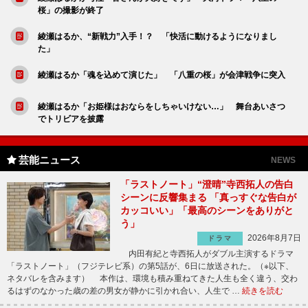
桜」の撮影が終了
綾瀬はるか、“新戦力”入手！？ 「快活に動けるようになりまし
た」
綾瀬はるか「魂を込めて演じた」 「八重の桜」が会津戦争に突入
綾瀬はるか「お姫様はおならをしちゃいけない…」 舞台あいさつ
でトリビアを披露
芸能ニュース
NEWS
「ラストノート」“澄晴”寺西拓人の告白
シーンに反響集まる 「真っすぐな告白が
カッコいい」「最高のシーンをありがと
う」
2026年8月7日
ドラマ
内田有紀と寺西拓人がダブル主演するドラマ
「ラストノート」（フジテレビ系）の第5話が、6日に放送された。（※以下、
ネタバレを含みます） 本作は、環境も積み重ねてきた人生も全く違う、交わ
るはずのなかった歳の差の男女が静かに引かれ合い、人生で …
続きを読む