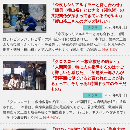
「今夜もシリアルキラーと待ち合わせ」
「磯貝（横山裕）とヒナタ（関水渚）の
共犯関係が深まってきているのがいい」
「縦山裕二さんのグッズ欲しい」
2026年8月6日
ドラマ
「今夜もシリアルキラーと待ち合わせ」（関
西テレビ／フジテレビ系）の第6話が5日に放送された。 本作は、警察の正義
よりも復讐（ふくしゅう）を優先し、秘密の共犯関係を結んだ一匹おおかみの
刑事・磯貝（横山裕）と第六感女子ヒナタ（関水渚）の物語 …
続きを読む
「クロスロード ～救命救急の約束～」
「人間関係、特に人を指導するのはすご
く難しいと感じた」「船越英一郎さんが
『刑事面に似ていると言われたことがあ
る』って、そりゃあ2時間ドラマの帝王だ
もの」
2026年8月6日
ドラマ
「クロスロード ～救命救急の約束～」（テレビ朝日系）の第5話が4日に放送
された。 本作は、救命救急医療の最前線でもがく、若き救命医・救急隊員・
警察官らの正義と成長を描く本格医療ドラマ。（※以下、ネタバレを含みます）
遥（今田美桜）や桐 …
続きを読む
「GTO」“鬼塚”反町隆史らが「告白大作