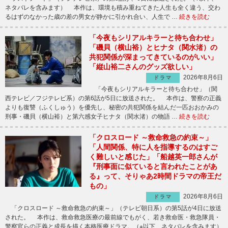
ネタバレを含みます） 本作は、環境も積み重ねてきた人生も全く違う、交わ
るはずのなかった歳の差の男女が静かに引かれ合い、人生で …
続きを読む
「今夜もシリアルキラーと待ち合わせ」
「磯貝（横山裕）とヒナタ（関水渚）の
共犯関係が深まってきているのがいい」
「縦山裕二さんのグッズ欲しい」
2026年8月6日
ドラマ
「今夜もシリアルキラーと待ち合わせ」（関
西テレビ／フジテレビ系）の第6話が5日に放送された。 本作は、警察の正義
よりも復讐（ふくしゅう）を優先し、秘密の共犯関係を結んだ一匹おおかみの
刑事・磯貝（横山裕）と第六感女子ヒナタ（関水渚）の物語 …
続きを読む
「クロスロード ～救命救急の約束～」
「人間関係、特に人を指導するのはすご
く難しいと感じた」「船越英一郎さんが
『刑事面に似ていると言われたことがあ
る』って、そりゃあ2時間ドラマの帝王だ
もの」
2026年8月6日
ドラマ
「クロスロード ～救命救急の約束～」（テレビ朝日系）の第5話が4日に放送
された。 本作は、救命救急医療の最前線でもがく、若き救命医・救急隊員・
警察官らの正義と成長を描く本格医療ドラマ。（※以下、ネタバレを含みます）