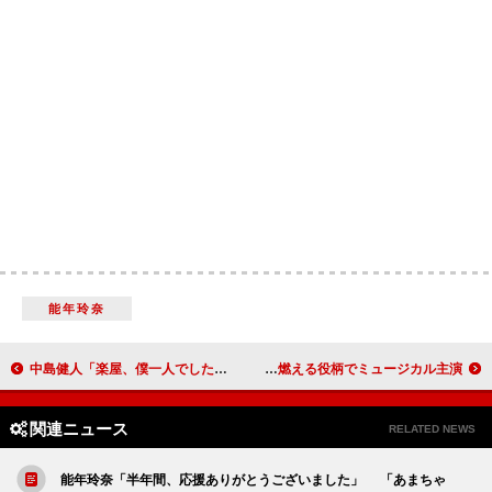
能年玲奈
中島健人「楽屋、僕一人でした…」 『ジャニーズ・ワールド』の舞台裏を明かす
石丸幹二「半沢直樹で予習した」 復讐に燃える役柄でミュージカル主演
関連ニュース
RELATED NEWS
能年玲奈「半年間、応援ありがとうございました」 「あまちゃ