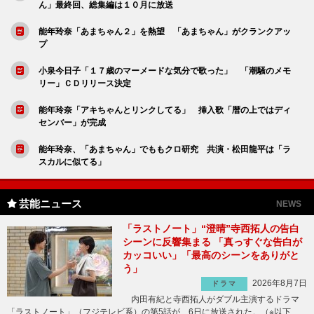
ん」最終回、総集編は１０月に放送
能年玲奈「あまちゃん２」を熱望 「あまちゃん」がクランクアッ
プ
小泉今日子「１７歳のマーメードな気分で歌った」 「潮騒のメモ
リー」ＣＤリリース決定
能年玲奈「アキちゃんとリンクしてる」 挿入歌「暦の上ではディ
センバー」が完成
能年玲奈、「あまちゃん」でももクロ研究 共演・松田龍平は「ラ
スカルに似てる」
芸能ニュース
NEWS
「ラストノート」“澄晴”寺西拓人の告白
シーンに反響集まる 「真っすぐな告白が
カッコいい」「最高のシーンをありがと
う」
2026年8月7日
ドラマ
内田有紀と寺西拓人がダブル主演するドラマ
「ラストノート」（フジテレビ系）の第5話が、6日に放送された。（※以下、