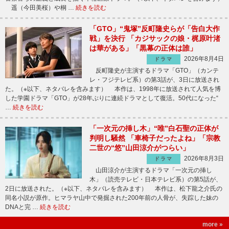
遥（今田美桜）や桐 …
続きを読む
「GTO」“鬼塚”反町隆史らが「告白大作
戦」を決行 「カジサックの娘・梶原叶渚
は華がある」「黒幕の正体は誰」
2026年8月4日
ドラマ
反町隆史が主演するドラマ「GTO」（カンテ
レ・フジテレビ系）の第3話が、3日に放送され
た。（※以下、ネタバレを含みます） 本作は、1998年に放送されて人気を博
した学園ドラマ「GTO」が28年ぶりに連続ドラマとして復活。50代になった“
…
続きを読む
「一次元の挿し木」“唯”白石聖の正体が
判明し騒然 「車椅子だったよね」「宗教
二世の“悠”山田涼介がつらい」
2026年8月3日
ドラマ
山田涼介が主演するドラマ「一次元の挿し
木」（読売テレビ・日本テレビ系）の第5話が、
2日に放送された。（※以下、ネタバレを含みます） 本作は、松下龍之介氏の
同名小説が原作。ヒマラヤ山中で発掘された200年前の人骨が、失踪した妹の
DNAと完 …
続きを読む
more »