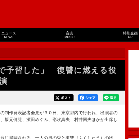
ニュース
音楽
特別企画
NEWS
MUSIC
PR
で予習した」 復讐に燃える役
演
ポスト
シェア
送る
の制作発表記者会見が３０日、東京都内で行われ、出演者の
禅、坂元健児、濱田めぐみ、彩吹真央、村井國夫ほかが出席し
台に展開される、一人の男の愛と復讐（ふくしゅう）の物