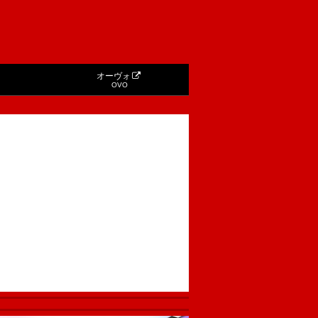
オーヴォ
OVO