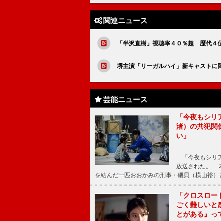
関連ニュース
「半沢直樹」視聴率４０％超 歴代
堺主演「リーガルハイ」新キャストに
芸能ニュース
「今夜もシリ
渚）の共犯関
い」
「今夜もシリア
放送された。 
を結んだ一匹おおかみの刑事・磯貝（横山裕）
「クロスロー
ごく難しいと
とがある』っ