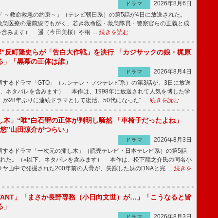
2026年8月6日
ドラマ
 ～救命救急の約束～」（テレビ朝日系）の第5話が4日に放送された。
急医療の最前線でもがく、若き救命医・救急隊員・警察官らの正義と成
を含みます） 遥（今田美桜）や桐 …
続きを読む
鬼塚”反町隆史らが「告白大作戦」を決行 「カジサックの娘・梶原
る」「黒幕の正体は誰」
2026年8月4日
ドラマ
するドラマ「GTO」（カンテレ・フジテレビ系）の第3話が、3日に放送
下、ネタバレを含みます） 本作は、1998年に放送されて人気を博した学
」が28年ぶりに連続ドラマとして復活。50代になった“ …
続きを読む
し木」“唯”白石聖の正体が判明し騒然 「車椅子だったよね」
“悠”山田涼介がつらい」
2026年8月3日
ドラマ
するドラマ「一次元の挿し木」（読売テレビ・日本テレビ系）の第5話
された。（※以下、ネタバレを含みます） 本作は、松下龍之介氏の同名小
ヤ山中で発掘された200年前の人骨が、失踪した妹のDNAと完 …
続きを
IVANT」「まさか長野専務（小日向文世）が…」「こうなると皆
る」
2026年8月3日
ドラマ