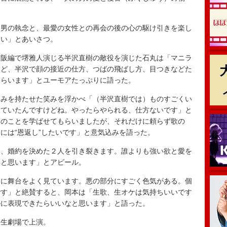
男の執念と、最愛の女性との再会の後の心の駆け引きを楽し
たい」とあいさつ。
阪編で堺雅人演じる半沢直樹の敵役を演じた石丸は「マニラ
けど、半沢で顔の接近の仕方、つばの飛ばし方、目つきなどた
もらいます」とユーモアたっぷりに語った。
みを持たせた笑みを浮かべ「（半沢直樹では）ものすごくい
めていたんですけどね。やったらやられる、仕方ないです」と
そのことを学ばせてもらいましたが、それだけに頼らず歌の
には“恩返し”したいです」と意気込みを語った。
、婚約を決めた２人を引き裂きます。誰よりも強い欲と愛を
いと思います」とアピール。
に舞台をよく見ています。悪の部分にすごく色気がある。個
です」と絶賛すると、岡本は「生歌、生オケは気持ちいいです
ルに表現できたらいいなと思います」と語った。
生劇場で上演。