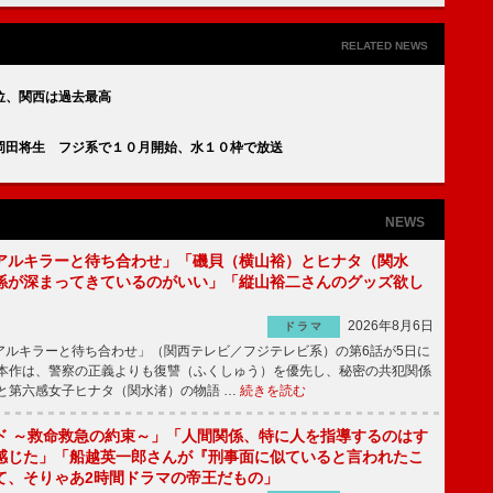
RELATED NEWS
４位、関西は過去最高
岡田将生 フジ系で１０月開始、水１０枠で放送
NEWS
アルキラーと待ち合わせ」「磯貝（横山裕）とヒナタ（関水
係が深まってきているのがいい」「縦山裕二さんのグッズ欲し
2026年8月6日
ドラマ
ルキラーと待ち合わせ」（関西テレビ／フジテレビ系）の第6話が5日に
本作は、警察の正義よりも復讐（ふくしゅう）を優先し、秘密の共犯関係
と第六感女子ヒナタ（関水渚）の物語 …
続きを読む
ド ～救命救急の約束～」「人間関係、特に人を指導するのはす
感じた」「船越英一郎さんが『刑事面に似ていると言われたこ
て、そりゃあ2時間ドラマの帝王だもの」