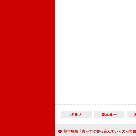
堺雅人
岡本健一
能年玲奈「真っすぐ突っ込んでいくのって気持ちいい！」 「あまちゃん」最終回視聴率、関東地