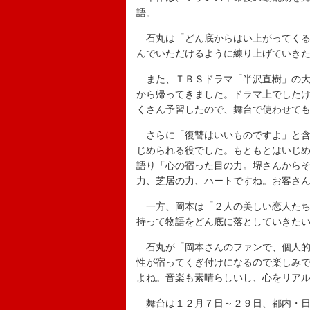
語。
石丸は「どん底からはい上がってくる
んでいただけるように練り上げていき
また、ＴＢＳドラマ「半沢直樹」の大
から帰ってきました。ドラマ上でした
くさん予習したので、舞台で使わせて
さらに「復讐はいいものですよ」と含
じめられる役でした。もともとはいじ
語り「心の宿った目の力。堺さんから
力、芝居の力、ハートですね。お客さん
一方、岡本は「２人の美しい恋人たち
持って物語をどん底に落としていきた
石丸が「岡本さんのファンで、個人的
性が宿ってくぎ付けになるので楽しみ
よね。音楽も素晴らしいし、心をリア
舞台は１２月７日～２９日、都内・日