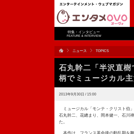
特集・インタビュー
FEATURE & INTERVIEW
ニュース
TOPICS
石丸幹二「半沢直樹
柄でミュージカル主
2013年9月30日 / 15:00
ミュージカル「モンテ・クリスト伯」
石丸幹二、花總まり、岡本健一、石川
た。
本作は、フランス革命後の動乱期を舞