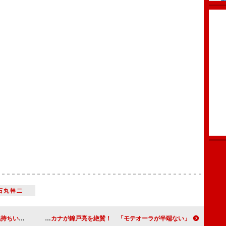
石丸幹二
区で２３．５％
倉科カナが錦戸亮を絶賛！ 「モテオーラが半端ない」