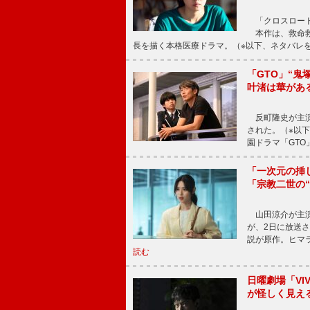
「クロスロード
本作は、救命救
長を描く本格医療ドラマ。（※以下、ネタバレ
「GTO」“
叶渚は華があ
反町隆史が主演
された。（※以
園ドラマ「GTO
「一次元の挿
「宗教二世の
山田涼介が主演
が、2日に放送
説が原作。ヒマラ
読む
日曜劇場「V
が怪しく見え