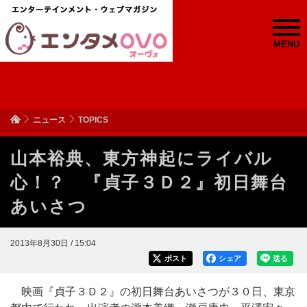
MENU
ニュース
TOPICS
山本裕典、東方神起にライバル
心！？ 『貞子３Ｄ２』初日舞台
あいさつ
2013年8月30日 / 15:04
ポスト
シェア
送る
映画『貞子３Ｄ２』の初日舞台あいさつが３０日、東京