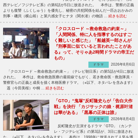
西テレビ／フジテレビ系）の第6話が5日に放送された。 本作は、警察の正義
よりも復讐（ふくしゅう）を優先し、秘密の共犯関係を結んだ一匹おおかみの
刑事・磯貝（横山裕）と第六感女子ヒナタ（関水渚）の物語 …
続きを読む
「クロスロード ～救命救急の約束～」
「人間関係、特に人を指導するのはすご
く難しいと感じた」「船越英一郎さんが
『刑事面に似ていると言われたことがあ
る』って、そりゃあ2時間ドラマの帝王だ
もの」
2026年8月6日
ドラマ
「クロスロード ～救命救急の約束～」（テレビ朝日系）の第5話が4日に放送
された。 本作は、救命救急医療の最前線でもがく、若き救命医・救急隊員・
警察官らの正義と成長を描く本格医療ドラマ。（※以下、ネタバレを含みます）
遥（今田美桜）や桐 …
続きを読む
「GTO」“鬼塚”反町隆史らが「告白大作
戦」を決行 「カジサックの娘・梶原叶渚
は華がある」「黒幕の正体は誰」
2026年8月4日
ドラマ
反町隆史が主演するドラマ「GTO」（カンテ
レ・フジテレビ系）の第3話が、3日に放送され
た。（※以下、ネタバレを含みます） 本作は、1998年に放送されて人気を博