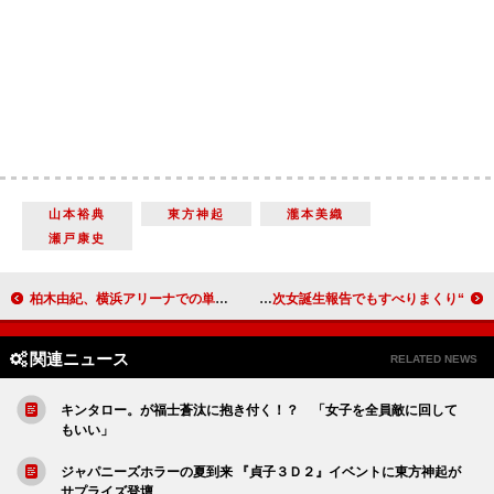
山本裕典
東方神起
瀧本美織
瀬戸康史
柏木由紀、横浜アリーナでの単独ライブが決定 「今年のナンバーワンライブを目指したい」
“すべり芸人”のトーク番組がスタート ノッチ、次女誕生報告でもすべりまくり
関連ニュース
RELATED NEWS
キンタロー。が福士蒼汰に抱き付く！？ 「女子を全員敵に回して
もいい」
ジャパニーズホラーの夏到来 『貞子３Ｄ２』イベントに東方神起が
サプライズ登壇