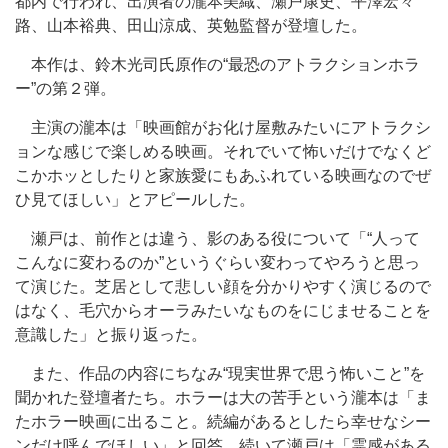
都内で行われ、出演者の瀧本美織、瀬戸康史、平澤宏々
路、山本裕典、田山涼成、英勉監督が登壇した。
本作は、鈴木光司氏原作の“最恐のアトラクションホラ
ー”の第２弾。
主演の瀧本は「映画館がお化け屋敷みたいにアトラクシ
ョンな感じで楽しめる映画。それでいて怖いだけでなくど
こかホッとしたりと家族愛にもあふれている映画なのでぜ
ひ見てほしい」とアピールした。
瀬戸は、前作とは違う、影のある役について「“人って
こんなに変わるのか”というぐらい変わってやろうと思っ
て演じた。芝居として悲しい顔を分かりやすく演じるので
はなく、毛穴からオーラみたいなものをにじませることを
意識した」と振り返った。
また、作品の内容にちなみ“現実世界で思う怖いこと”を
聞かれた登壇者たち。ホラーは大の苦手という瀧本は「ま
たホラー映画に出ること。続編があるとしたら幸せなシー
ンだけ呼んでほしい」と回答。続いて瀬戸は「霊感がある