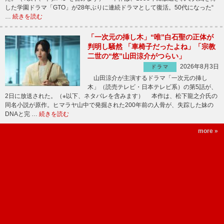
した学園ドラマ「GTO」が28年ぶりに連続ドラマとして復活。50代になった“
…
続きを読む
「一次元の挿し木」“唯”白石聖の正体が
判明し騒然 「車椅子だったよね」「宗教
二世の“悠”山田涼介がつらい」
2026年8月3日
ドラマ
山田涼介が主演するドラマ「一次元の挿し
木」（読売テレビ・日本テレビ系）の第5話が、
2日に放送された。（※以下、ネタバレを含みます） 本作は、松下龍之介氏の
同名小説が原作。ヒマラヤ山中で発掘された200年前の人骨が、失踪した妹の
DNAと完 …
続きを読む
more »