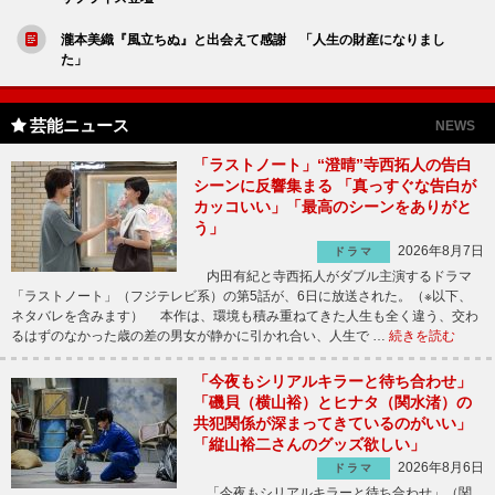
瀧本美織『風立ちぬ』と出会えて感謝 「人生の財産になりまし
た」
芸能ニュース
NEWS
「ラストノート」“澄晴”寺西拓人の告白
シーンに反響集まる 「真っすぐな告白が
カッコいい」「最高のシーンをありがと
う」
2026年8月7日
ドラマ
内田有紀と寺西拓人がダブル主演するドラマ
「ラストノート」（フジテレビ系）の第5話が、6日に放送された。（※以下、
ネタバレを含みます） 本作は、環境も積み重ねてきた人生も全く違う、交わ
るはずのなかった歳の差の男女が静かに引かれ合い、人生で …
続きを読む
「今夜もシリアルキラーと待ち合わせ」
「磯貝（横山裕）とヒナタ（関水渚）の
共犯関係が深まってきているのがいい」
「縦山裕二さんのグッズ欲しい」
2026年8月6日
ドラマ
「今夜もシリアルキラーと待ち合わせ」（関