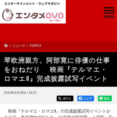
MENU
ニュース
TOPICS
琴欧洲親方、阿部寛に俳優の仕事
をおねだり 映画『テルマエ・
ロマエⅡ』完成披露試写イベント
2014年3月26日 / 19:23
ポスト
シェア
送る
映画『テルマエ・ロマエⅡ』の完成披露試写イベントが