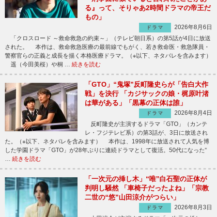
る』って、そりゃあ2時間ドラマの帝王だ
もの」
2026年8月6日
ドラマ
「クロスロード ～救命救急の約束～」（テレビ朝日系）の第5話が4日に放送
された。 本作は、救命救急医療の最前線でもがく、若き救命医・救急隊員・
警察官らの正義と成長を描く本格医療ドラマ。（※以下、ネタバレを含みます）
遥（今田美桜）や桐 …
続きを読む
「GTO」“鬼塚”反町隆史らが「告白大作
戦」を決行 「カジサックの娘・梶原叶渚
は華がある」「黒幕の正体は誰」
2026年8月4日
ドラマ
反町隆史が主演するドラマ「GTO」（カンテ
レ・フジテレビ系）の第3話が、3日に放送され
た。（※以下、ネタバレを含みます） 本作は、1998年に放送されて人気を博
した学園ドラマ「GTO」が28年ぶりに連続ドラマとして復活。50代になった“
…
続きを読む
「一次元の挿し木」“唯”白石聖の正体が
判明し騒然 「車椅子だったよね」「宗教
二世の“悠”山田涼介がつらい」
2026年8月3日
ドラマ