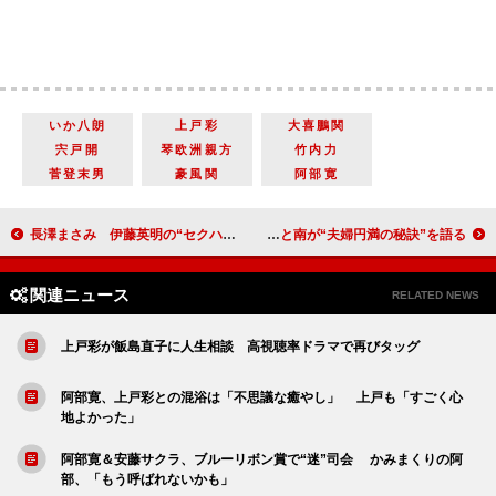
いか八朗
上戸彩
大喜鵬関
宍戸開
琴欧洲親方
竹内力
菅登末男
豪風関
阿部寛
長澤まさみ 伊藤英明の“セクハラ”に「やめて」 『ＷＯＯＤ ＪＯＢ！』舞台あいさつ
さだまさし、南果歩の演技を「本当に怖い」と絶賛 緒形直人と南が“夫婦円満の秘訣”を語る
関連ニュース
RELATED NEWS
上戸彩が飯島直子に人生相談 高視聴率ドラマで再びタッグ
阿部寛、上戸彩との混浴は「不思議な癒やし」 上戸も「すごく心
地よかった」
阿部寛＆安藤サクラ、ブルーリボン賞で“迷”司会 かみまくりの阿
部、「もう呼ばれないかも」