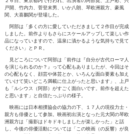
２６日、東京都内で行われ、出演者の阿部寛、上戸彩、宍
戸開、竹内力、菅登末男、いか八朗、琴欧洲親方、豪風
関、大喜鵬関が登場した。
阿部は「多くの方に愛していただきまして２作目が完成
しました。前作よりもさらにスケールアップして楽しい作
品になっていますので、温泉に漬かるような気持ちで見て
ください」とＰＲ。
見どころについて阿部は「前作は『自分が古代ローマ人
を演じられるのか？』って心配もありましたが、今回はそ
の心配もなく、顔芸や体芸とか、いろんな面白要素も加え
ていけて笑いどころ満載に仕上がったと思います」、上戸
も「ルシウス（阿部）がすごく面白いです。前作を超えた
と思います」と自信たっぷりの様子。
映画には日本相撲協会の協力の下、１７人の現役力士・
親方も俳優として参加。映画初出演となった元大関の琴欧
洲親方は「撮影はドキドキしましたが楽しかった」と話
し、今後の俳優活動については「この映画（の反響）が良