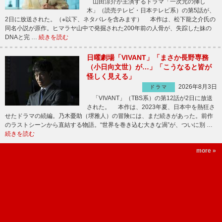
山田涼介が主演するドラマ「一次元の挿し
木」（読売テレビ・日本テレビ系）の第5話が、
2日に放送された。（※以下、ネタバレを含みます） 本作は、松下龍之介氏の
同名小説が原作。ヒマラヤ山中で発掘された200年前の人骨が、失踪した妹の
DNAと完 …
続きを読む
日曜劇場「VIVANT」「まさか長野専務
（小日向文世）が…」「こうなると皆が
怪しく見える」
2026年8月3日
ドラマ
「VIVANT」（TBS系）の第12話が2日に放送
された。 本作は、2023年夏、日本中を熱狂さ
せたドラマの続編。乃木憂助（堺雅人）の冒険には、まだ続きがあった。前作
のラストシーンから直結する物語。“世界を巻き込む大きな渦”が、ついに別 …
続きを読む
more »