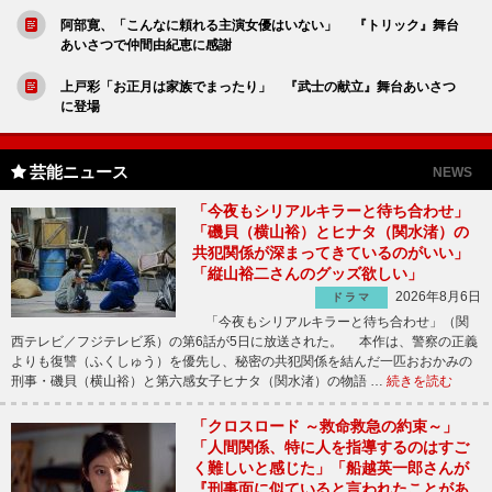
阿部寛、「こんなに頼れる主演女優はいない」 『トリック』舞台
あいさつで仲間由紀恵に感謝
上戸彩「お正月は家族でまったり」 『武士の献立』舞台あいさつ
に登場
芸能ニュース
NEWS
「今夜もシリアルキラーと待ち合わせ」
「磯貝（横山裕）とヒナタ（関水渚）の
共犯関係が深まってきているのがいい」
「縦山裕二さんのグッズ欲しい」
2026年8月6日
ドラマ
「今夜もシリアルキラーと待ち合わせ」（関
西テレビ／フジテレビ系）の第6話が5日に放送された。 本作は、警察の正義
よりも復讐（ふくしゅう）を優先し、秘密の共犯関係を結んだ一匹おおかみの
刑事・磯貝（横山裕）と第六感女子ヒナタ（関水渚）の物語 …
続きを読む
「クロスロード ～救命救急の約束～」
「人間関係、特に人を指導するのはすご
く難しいと感じた」「船越英一郎さんが
『刑事面に似ていると言われたことがあ