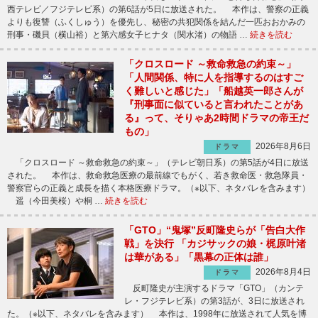
西テレビ／フジテレビ系）の第6話が5日に放送された。 本作は、警察の正義
よりも復讐（ふくしゅう）を優先し、秘密の共犯関係を結んだ一匹おおかみの
刑事・磯貝（横山裕）と第六感女子ヒナタ（関水渚）の物語 …
続きを読む
「クロスロード ～救命救急の約束～」
「人間関係、特に人を指導するのはすご
く難しいと感じた」「船越英一郎さんが
『刑事面に似ていると言われたことがあ
る』って、そりゃあ2時間ドラマの帝王だ
もの」
2026年8月6日
ドラマ
「クロスロード ～救命救急の約束～」（テレビ朝日系）の第5話が4日に放送
された。 本作は、救命救急医療の最前線でもがく、若き救命医・救急隊員・
警察官らの正義と成長を描く本格医療ドラマ。（※以下、ネタバレを含みます）
遥（今田美桜）や桐 …
続きを読む
「GTO」“鬼塚”反町隆史らが「告白大作
戦」を決行 「カジサックの娘・梶原叶渚
は華がある」「黒幕の正体は誰」
2026年8月4日
ドラマ
反町隆史が主演するドラマ「GTO」（カンテ
レ・フジテレビ系）の第3話が、3日に放送され
た。（※以下、ネタバレを含みます） 本作は、1998年に放送されて人気を博