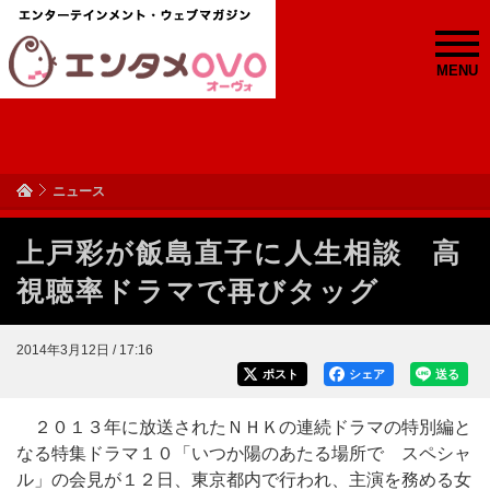
MENU
ニュース
上戸彩が飯島直子に人生相談 高
視聴率ドラマで再びタッグ
2014年3月12日 / 17:16
ポスト
シェア
送る
２０１３年に放送されたＮＨＫの連続ドラマの特別編と
なる特集ドラマ１０「いつか陽のあたる場所で スペシャ
ル」の会見が１２日、東京都内で行われ、主演を務める女