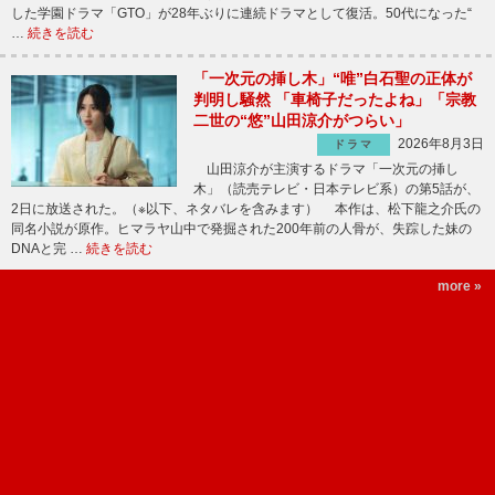
した学園ドラマ「GTO」が28年ぶりに連続ドラマとして復活。50代になった“
…
続きを読む
「一次元の挿し木」“唯”白石聖の正体が
判明し騒然 「車椅子だったよね」「宗教
二世の“悠”山田涼介がつらい」
2026年8月3日
ドラマ
山田涼介が主演するドラマ「一次元の挿し
木」（読売テレビ・日本テレビ系）の第5話が、
2日に放送された。（※以下、ネタバレを含みます） 本作は、松下龍之介氏の
同名小説が原作。ヒマラヤ山中で発掘された200年前の人骨が、失踪した妹の
DNAと完 …
続きを読む
more »