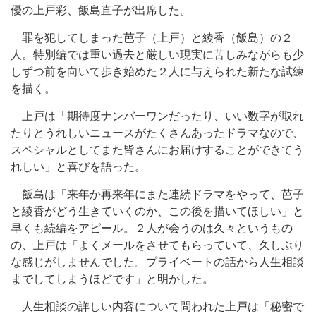
優の上戸彩、飯島直子が出席した。
罪を犯してしまった芭子（上戸）と綾香（飯島）の２
人。特別編では重い過去と厳しい現実に苦しみながらも少
しずつ前を向いて歩き始めた２人に与えられた新たな試練
を描く。
上戸は「期待度ナンバーワンだったり、いい数字が取れ
たりとうれしいニュースがたくさんあったドラマなので、
スペシャルとしてまた皆さんにお届けすることができてう
れしい」と喜びを語った。
飯島は「来年か再来年にまた連続ドラマをやって、芭子
と綾香がどう生きていくのか、この後を描いてほしい」と
早くも続編をアピール。２人が会うのは久々というもの
の、上戸は「よくメールをさせてもらっていて、久しぶり
な感じがしませんでした。プライベートの話から人生相談
までしてしまうほどです」と明かした。
人生相談の詳しい内容について問われた上戸は「秘密で