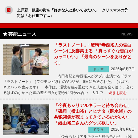
上戸彩、銀座の街を「好きな人と歩いてみたい」 クリスマスの予
定は「お仕事です…」
芸能ニュース
NEWS
「ラストノート」“澄晴”寺西拓人の告白
シーンに反響集まる 「真っすぐな告白が
カッコいい」「最高のシーンをありがと
う」
2026年8月7日
ドラマ
内田有紀と寺西拓人がダブル主演するドラマ
「ラストノート」（フジテレビ系）の第5話が、6日に放送された。（※以下、
ネタバレを含みます） 本作は、環境も積み重ねてきた人生も全く違う、交わ
るはずのなかった歳の差の男女が静かに引かれ合い、人生で …
続きを読む
「今夜もシリアルキラーと待ち合わせ」
「磯貝（横山裕）とヒナタ（関水渚）の
共犯関係が深まってきているのがいい」
「縦山裕二さんのグッズ欲しい」
2026年8月6日
ドラマ
「今夜もシリアルキラーと待ち合わせ」（関