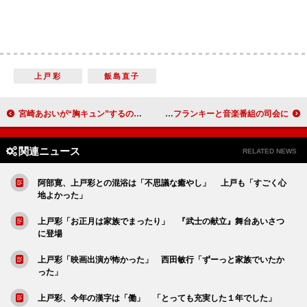
上戸彩
飯島直子
宮崎あおいが“胸キュン”するのは… 「男性が花束を買っている姿」
夏菜、昭和歌謡で「大人の女性になっていけたら」 リリー・フランキーと音楽番組の司会に
関連ニュース
RELATED NEWS
阿部寛、上戸彩との混浴は「不思議な癒やし」 上戸も「すごく心
地よかった」
上戸彩「お正月は家族でまったり」 『武士の献立』舞台あいさつ
に登場
上戸彩「映画出演が怖かった」 西田敏行「ずーっと家族でいたか
った」
上戸彩、今年の漢字は「働」 「とっても充実した１年でした」