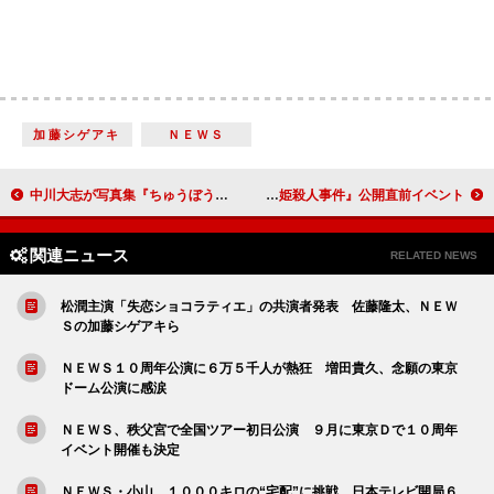
加藤シゲアキ
ＮＥＷＳ
中川大志が写真集『ちゅうぼう』を発売 「家政婦のミタ」長男役で注目
綾野剛、イベントを中座し“トイレにＧＯ！” 『白ゆき姫殺人事件』公開直前イベント
関連ニュース
RELATED NEWS
松潤主演「失恋ショコラティエ」の共演者発表 佐藤隆太、ＮＥＷ
Ｓの加藤シゲアキら
ＮＥＷＳ１０周年公演に６万５千人が熱狂 増田貴久、念願の東京
ドーム公演に感涙
ＮＥＷＳ、秩父宮で全国ツアー初日公演 ９月に東京Ｄで１０周年
イベント開催も決定
ＮＥＷＳ・小山、１０００キロの“宅配”に挑戦 日本テレビ開局６