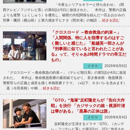
「今夜もシリアルキラーと待ち合わせ」（関
西テレビ／フジテレビ系）の第6話が5日に放送された。 本作は、警察の正義
よりも復讐（ふくしゅう）を優先し、秘密の共犯関係を結んだ一匹おおかみの
刑事・磯貝（横山裕）と第六感女子ヒナタ（関水渚）の物語 …
続きを読む
「クロスロード ～救命救急の約束～」
「人間関係、特に人を指導するのはすご
く難しいと感じた」「船越英一郎さんが
『刑事面に似ていると言われたことがあ
る』って、そりゃあ2時間ドラマの帝王だ
もの」
2026年8月6日
ドラマ
「クロスロード ～救命救急の約束～」（テレビ朝日系）の第5話が4日に放送
された。 本作は、救命救急医療の最前線でもがく、若き救命医・救急隊員・
警察官らの正義と成長を描く本格医療ドラマ。（※以下、ネタバレを含みます）
遥（今田美桜）や桐 …
続きを読む
「GTO」“鬼塚”反町隆史らが「告白大作
戦」を決行 「カジサックの娘・梶原叶渚
は華がある」「黒幕の正体は誰」
2026年8月4日
ドラマ
反町隆史が主演するドラマ「GTO」（カンテ
レ・フジテレビ系）の第3話が、3日に放送され