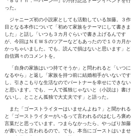
『Ｂｕｒｎ．―バーン―』の刊行記念トークイベントを行
った。
ジャニーズ初の小説家としても活動している加藤。３作
目となる本作について「初めて家族をテーマにして書きま
した」と話し「いつも３カ月ぐらいで書き上げるんです
が、今回はＮＥＷＳのツアーなどもあったので１０カ月か
かっちゃいました。でも、読んで損はないと思います」と
自信満々のコメントを。
「自身の家族はいつ持てそうか」と問われると「いつに
なるやら」と返し「家族を持つ前に結婚相手がいないです
し、引きこもりな生活なのでパートナーを幸せにできない
と思います。でも、一人で孤独じゃないと（小説は）書け
ないし、とことん孤独で大丈夫です」と語った。
また「ゴーストライターはいませんよね？」と聞かれる
と「ゴーストライターがいるって言われるのはむしろ褒め
言葉だと思っています。つまらなかったら、やっぱり加藤
が書いたと言われるので。でも、本当にゴーストはいませ