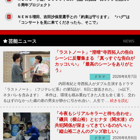
０周年プロジェクト
ＮＥＷＳ増田、吉田沙保里選手との「約束は守ります」 “ハグ”は
「コンサートを見に来てくださったら、そこで」
芸能ニュース
NEWS
「ラストノート」“澄晴”寺西拓人の告白
シーンに反響集まる 「真っすぐな告白が
カッコいい」「最高のシーンをありがと
う」
2026年8月7日
ドラマ
内田有紀と寺西拓人がダブル主演するドラマ
「ラストノート」（フジテレビ系）の第5話が、6日に放送された。（※以下、
ネタバレを含みます） 本作は、環境も積み重ねてきた人生も全く違う、交わ
るはずのなかった歳の差の男女が静かに引かれ合い、人生で …
続きを読む
「今夜もシリアルキラーと待ち合わせ」
「磯貝（横山裕）とヒナタ（関水渚）の
共犯関係が深まってきているのがいい」
「縦山裕二さんのグッズ欲しい」
2026年8月6日
ドラマ