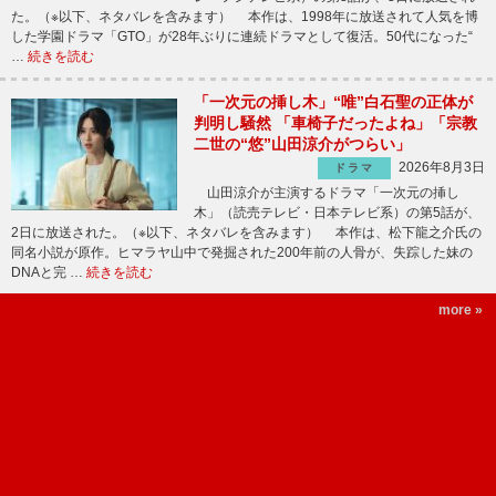
た。（※以下、ネタバレを含みます） 本作は、1998年に放送されて人気を博
した学園ドラマ「GTO」が28年ぶりに連続ドラマとして復活。50代になった“
…
続きを読む
「一次元の挿し木」“唯”白石聖の正体が
判明し騒然 「車椅子だったよね」「宗教
二世の“悠”山田涼介がつらい」
2026年8月3日
ドラマ
山田涼介が主演するドラマ「一次元の挿し
木」（読売テレビ・日本テレビ系）の第5話が、
2日に放送された。（※以下、ネタバレを含みます） 本作は、松下龍之介氏の
同名小説が原作。ヒマラヤ山中で発掘された200年前の人骨が、失踪した妹の
DNAと完 …
続きを読む
more »