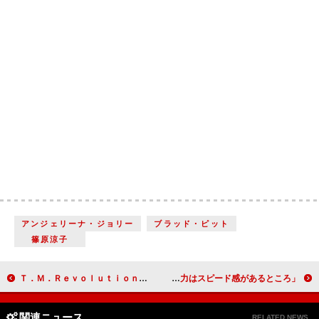
アンジェリーナ・ジョリー
ブラッド・ピット
篠原涼子
Ｔ．Ｍ．Ｒｅｖｏｌｕｔｉｏｎ、ファン６００人とＣＭ撮影 “ストームパフォーマー”の称号受け「新たなスタート」
南明奈、ボートレースに夢中！ 「魅力はスピード感があるところ」
関連ニュース
RELATED NEWS