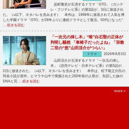
反町隆史が主演するドラマ「GTO」（カンテ
レ・フジテレビ系）の第3話が、3日に放送され
た。（※以下、ネタバレを含みます） 本作は、1998年に放送されて人気を博
した学園ドラマ「GTO」が28年ぶりに連続ドラマとして復活。50代になった“
…
続きを読む
「一次元の挿し木」“唯”白石聖の正体が
判明し騒然 「車椅子だったよね」「宗教
二世の“悠”山田涼介がつらい」
2026年8月3日
ドラマ
山田涼介が主演するドラマ「一次元の挿し
木」（読売テレビ・日本テレビ系）の第5話が、
2日に放送された。（※以下、ネタバレを含みます） 本作は、松下龍之介氏の
同名小説が原作。ヒマラヤ山中で発掘された200年前の人骨が、失踪した妹の
DNAと完 …
続きを読む
more »