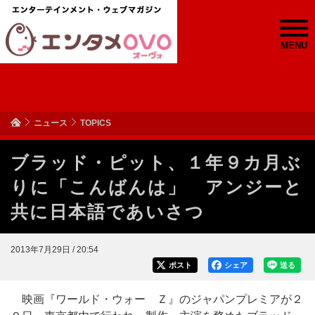
MENU
ニュース
TOPICS
ブラッド・ピット、１年９カ月ぶ
りに「こんばんは」 アンジーと
共に日本語であいさつ
2013年7月29日 / 20:54
ポスト
シェア
送る
映画『ワールド・ウォー Ｚ』のジャパンプレミアが２