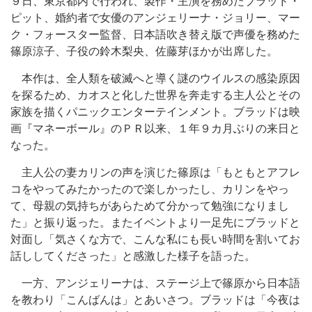
９日、東京都内で行われ、製作・主演を務めたブラッド・
ピット、婚約者で女優のアンジェリーナ・ジョリー、マー
ク・フォースター監督、日本語吹き替え版で声優を務めた
篠原涼子、子役の鈴木梨央、佐藤芽ほかが出席した。
本作は、全人類を破滅へと導く謎のウイルスの感染原因
を探るため、カオスと化した世界を奔走する主人公とその
家族を描くパニックエンターテインメント。ブラッドは映
画『マネーボール』のＰＲ以来、１年９カ月ぶりの来日と
なった。
主人公の妻カリンの声を演じた篠原は「もともとアフレ
コをやってみたかったので楽しかったし、カリンをやっ
て、母親の気持ちがあらためて分かって勉強になりまし
た」と振り返った。またイベントより一足先にブラッドと
対面し「気さくな方で、こんな私にも長い時間を割いてお
話ししてくださった」と感激した様子を語った。
一方、アンジェリーナは、ステージ上で篠原から日本語
を教わり「こんばんは」とあいさつ。ブラッドは「今夜は