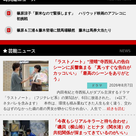
篠原涼子「新米なので緊張します」 ハリウッド映画のアフレコに
初挑戦
篠原＆三浦＆藤木登場に競馬場騒然 藤木は馬券大当たり
芸能ニュース
NEWS
「ラストノート」“澄晴”寺西拓人の告白
シーンに反響集まる 「真っすぐな告白が
カッコいい」「最高のシーンをありがと
う」
2026年8月7日
ドラマ
内田有紀と寺西拓人がダブル主演するドラマ
「ラストノート」（フジテレビ系）の第5話が、6日に放送された。（※以下、
ネタバレを含みます） 本作は、環境も積み重ねてきた人生も全く違う、交わ
るはずのなかった歳の差の男女が静かに引かれ合い、人生で …
続きを読む
「今夜もシリアルキラーと待ち合わせ」
「磯貝（横山裕）とヒナタ（関水渚）の
共犯関係が深まってきているのがいい」