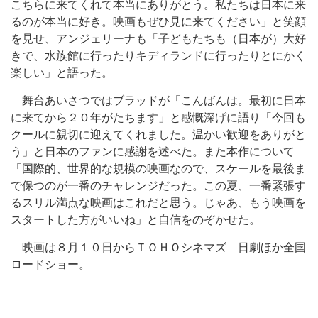
こちらに来てくれて本当にありがとう。私たちは日本に来
るのが本当に好き。映画もぜひ見に来てください」と笑顔
を見せ、アンジェリーナも「子どもたちも（日本が）大好
きで、水族館に行ったりキディランドに行ったりとにかく
楽しい」と語った。
舞台あいさつではブラッドが「こんばんは。最初に日本
に来てから２０年がたちます」と感慨深げに語り「今回も
クールに親切に迎えてくれました。温かい歓迎をありがと
う」と日本のファンに感謝を述べた。また本作について
「国際的、世界的な規模の映画なので、スケールを最後ま
で保つのが一番のチャレンジだった。この夏、一番緊張す
るスリル満点な映画はこれだと思う。じゃあ、もう映画を
スタートした方がいいね」と自信をのぞかせた。
映画は８月１０日からＴＯＨＯシネマズ 日劇ほか全国
ロードショー。