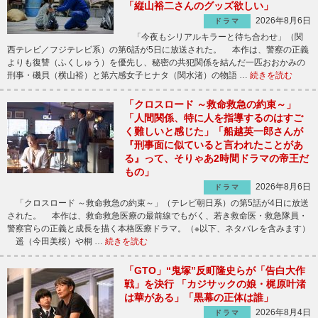
「縦山裕二さんのグッズ欲しい」
2026年8月6日
ドラマ
「今夜もシリアルキラーと待ち合わせ」（関
西テレビ／フジテレビ系）の第6話が5日に放送された。 本作は、警察の正義
よりも復讐（ふくしゅう）を優先し、秘密の共犯関係を結んだ一匹おおかみの
刑事・磯貝（横山裕）と第六感女子ヒナタ（関水渚）の物語 …
続きを読む
「クロスロード ～救命救急の約束～」
「人間関係、特に人を指導するのはすご
く難しいと感じた」「船越英一郎さんが
『刑事面に似ていると言われたことがあ
る』って、そりゃあ2時間ドラマの帝王だ
もの」
2026年8月6日
ドラマ
「クロスロード ～救命救急の約束～」（テレビ朝日系）の第5話が4日に放送
された。 本作は、救命救急医療の最前線でもがく、若き救命医・救急隊員・
警察官らの正義と成長を描く本格医療ドラマ。（※以下、ネタバレを含みます）
遥（今田美桜）や桐 …
続きを読む
「GTO」“鬼塚”反町隆史らが「告白大作
戦」を決行 「カジサックの娘・梶原叶渚
は華がある」「黒幕の正体は誰」
2026年8月4日
ドラマ