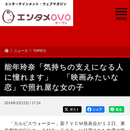
MENU
ニュース
TOPICS
能年玲奈「気持ちの支えになる人
に憧れます」 「映画みたいな
恋」で照れ屋な女の子
2014年3月12日 / 17:24
ポスト
シェア
送る
「カルピスウォーター」新ＴＶＣＭ発表会が１２日、東