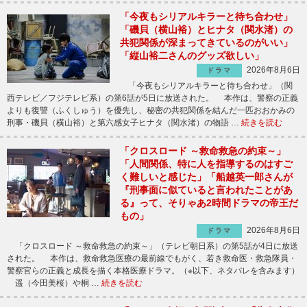
「今夜もシリアルキラーと待ち合わせ」
「磯貝（横山裕）とヒナタ（関水渚）の
共犯関係が深まってきているのがいい」
「縦山裕二さんのグッズ欲しい」
2026年8月6日
ドラマ
「今夜もシリアルキラーと待ち合わせ」（関
西テレビ／フジテレビ系）の第6話が5日に放送された。 本作は、警察の正義
よりも復讐（ふくしゅう）を優先し、秘密の共犯関係を結んだ一匹おおかみの
刑事・磯貝（横山裕）と第六感女子ヒナタ（関水渚）の物語 …
続きを読む
「クロスロード ～救命救急の約束～」
「人間関係、特に人を指導するのはすご
く難しいと感じた」「船越英一郎さんが
『刑事面に似ていると言われたことがあ
る』って、そりゃあ2時間ドラマの帝王だ
もの」
2026年8月6日
ドラマ
「クロスロード ～救命救急の約束～」（テレビ朝日系）の第5話が4日に放送
された。 本作は、救命救急医療の最前線でもがく、若き救命医・救急隊員・
警察官らの正義と成長を描く本格医療ドラマ。（※以下、ネタバレを含みます）
遥（今田美桜）や桐 …
続きを読む