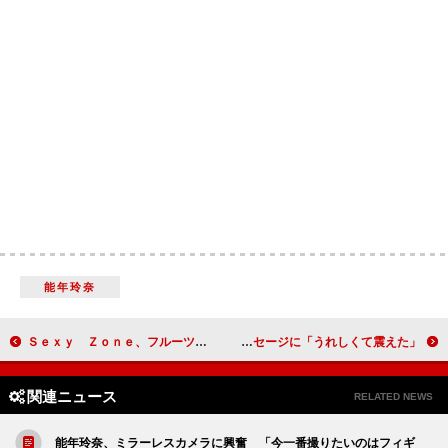
能年玲奈
Ｓｅｘｙ Ｚｏｎｅ、フルーツバスケットで大はしゃぎ 新ＣＭでノリノリ
華原朋美、竹田氏には「私が付いていけなかった」 小室哲哉の応援メッセージに「うれしくて震えた」
関連ニュース
RELATED NEWS
能年玲奈、ミラーレスカメラに興奮 「今一番撮りたいのはフィギ