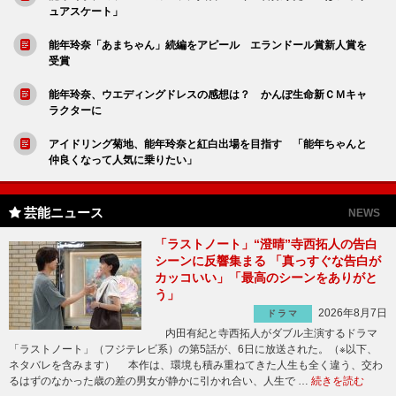
ュアスケート」
能年玲奈「あまちゃん」続編をアピール エランドール賞新人賞を
受賞
能年玲奈、ウエディングドレスの感想は？ かんぽ生命新ＣＭキャ
ラクターに
アイドリング菊地、能年玲奈と紅白出場を目指す 「能年ちゃんと
仲良くなって人気に乗りたい」
芸能ニュース
NEWS
「ラストノート」“澄晴”寺西拓人の告白
シーンに反響集まる 「真っすぐな告白が
カッコいい」「最高のシーンをありがと
う」
2026年8月7日
ドラマ
内田有紀と寺西拓人がダブル主演するドラマ
「ラストノート」（フジテレビ系）の第5話が、6日に放送された。（※以下、
ネタバレを含みます） 本作は、環境も積み重ねてきた人生も全く違う、交わ
るはずのなかった歳の差の男女が静かに引かれ合い、人生で …
続きを読む