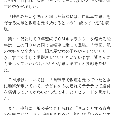
京都内で行われ、ＣＭキャラクターに起用された女優の能
年玲奈が登場した。
「映画みたいな恋」と題した新ＣＭは、自転車で思いを
寄せる先輩と坂道を走り抜けるという“甘酸っぱい恋”を表
現。
第１１代として３年連続でＣＭキャラクターを務める能
年は、この日ＣＭと同じ自転車に乗って登場。「毎回、私
の大好きな全力で少し照れ屋な女の子をやらせていただ
き、すごく楽しく撮影させていただいています。皆さんに
も楽しんでいただけたらいいな思います」と笑顔を見せ
た。
ＣＭ撮影については、「自転車で坂道を走っていたとき
に地鶏が歩いていて、子どもを３羽連れてテテテッて道路
を横切っていてかわいかったです」とエピソードを明かし
た。
また、事前に一般公募で寄せられた「キュンとする青春
の告白エピソード」が紹介されると、能年は「いろんなエ