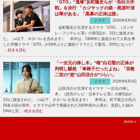
「GTO」“鬼塚”反町隆史らが「告白大作
戦」を決行 「カジサックの娘・梶原叶渚
は華がある」「黒幕の正体は誰」
2026年8月4日
ドラマ
反町隆史が主演するドラマ「GTO」（カンテ
レ・フジテレビ系）の第3話が、3日に放送され
た。（※以下、ネタバレを含みます） 本作は、1998年に放送されて人気を博
した学園ドラマ「GTO」が28年ぶりに連続ドラマとして復活。50代になった“
…
続きを読む
「一次元の挿し木」“唯”白石聖の正体が
判明し騒然 「車椅子だったよね」「宗教
二世の“悠”山田涼介がつらい」
2026年8月3日
ドラマ
山田涼介が主演するドラマ「一次元の挿し
木」（読売テレビ・日本テレビ系）の第5話が、
2日に放送された。（※以下、ネタバレを含みます） 本作は、松下龍之介氏の
同名小説が原作。ヒマラヤ山中で発掘された200年前の人骨が、失踪した妹の
DNAと完 …
続きを読む
more »