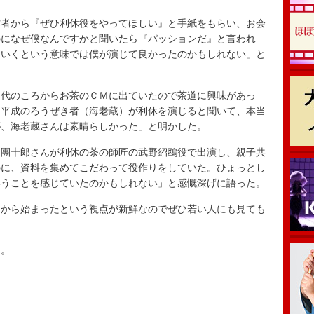
者から『ぜひ利休役をやってほしい』と手紙をもらい、お会
のになぜ僕なんですかと聞いたら『パッションだ』と言われ
ていくという意味では僕が演じて良かったのかもしれない」と
代のころからお茶のＣＭに出ていたので茶道に興味があっ
「平成のろうぜき者（海老蔵）が利休を演じると聞いて、本当
が、海老蔵さんは素晴らしかった」と明かした。
團十郎さんが利休の茶の師匠の武野紹鴎役で出演し、親子共
のに、資料を集めてこだわって役作りをしていた。ひょっとし
いうことを感じていたのかもしれない」と感慨深げに語った。
から始まったという視点が新鮮なのでぜひ若い人にも見ても
開。