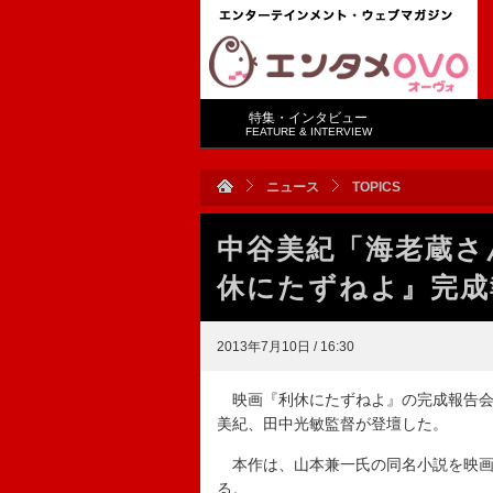
特集・インタビュー
FEATURE & INTERVIEW
ニュース
TOPICS
中谷美紀「海老蔵さ
休にたずねよ』完成
2013年7月10日 / 16:30
映画『利休にたずねよ』の完成報告会
美紀、田中光敏監督が登壇した。
本作は、山本兼一氏の同名小説を映画
る。