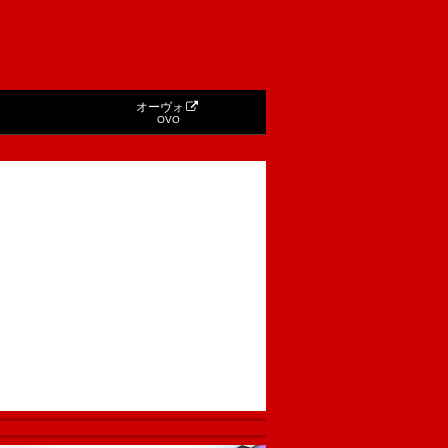
オーヴォ
OVO