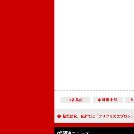
中谷美紀
市川團十郎
新垣結衣、台所では「フリフリのエプロン」 “つけめん”チキンラ
関連ニュース