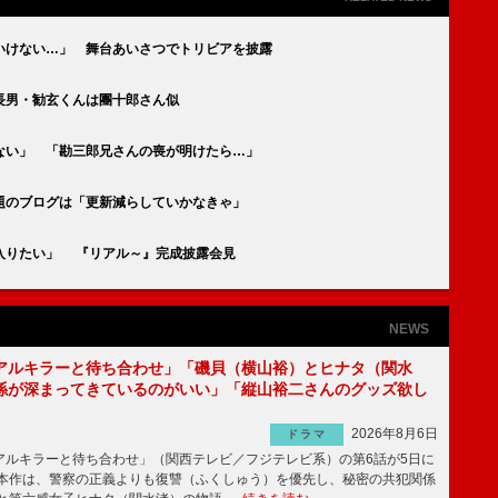
いけない…」 舞台あいさつでトリビアを披露
長男・勧玄くんは團十郎さん似
ない」 「勘三郎兄さんの喪が明けたら…」
題のブログは「更新減らしていかなきゃ」
入りたい」 『リアル～』完成披露会見
NEWS
アルキラーと待ち合わせ」「磯貝（横山裕）とヒナタ（関水
係が深まってきているのがいい」「縦山裕二さんのグッズ欲し
2026年8月6日
ドラマ
ルキラーと待ち合わせ」（関西テレビ／フジテレビ系）の第6話が5日に
本作は、警察の正義よりも復讐（ふくしゅう）を優先し、秘密の共犯関係