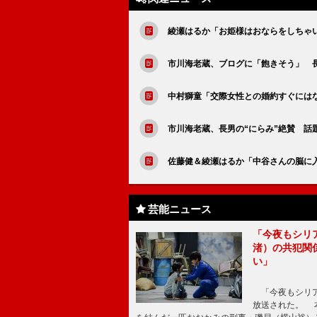
綾瀬はるか「お姫様はおならをしちゃ
市川海老蔵、ブログに「飽きそう」 
中村獅童「交際女性との婚約すぐには
市川海老蔵、長男の“にらみ”絶賛 話
佐藤健＆綾瀬はるか「中谷さんの脳に
芸能ニュース
「今夜もシリ
渚）の共犯関
い」
「今夜もシリア
放送された。 