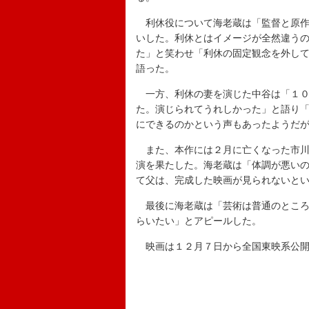
利休役について海老蔵は「監督と原作
いした。利休とはイメージが全然違う
た」と笑わせ「利休の固定観念を外し
語った。
一方、利休の妻を演じた中谷は「１０
た。演じられてうれしかった」と語り
にできるのかという声もあったようだ
また、本作には２月に亡くなった市川
演を果たした。海老蔵は「体調が悪い
て父は、完成した映画が見られないと
最後に海老蔵は「芸術は普通のところ
らいたい」とアピールした。
映画は１２月７日から全国東映系公