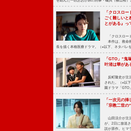
を結んだ一匹おおかみの刑事・磯貝（横山裕）
「クロスロー
ごく難しいと
とがある』っ
「クロスロード
本作は、救命救
長を描く本格医療ドラマ。（※以下、ネタバレ
「GTO」“
叶渚は華があ
反町隆史が主演
された。（※以
園ドラマ「GTO
「一次元の挿
「宗教二世の
山田涼介が主演
が、2日に放送
説が原作。ヒマラ