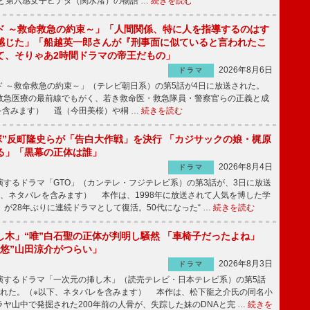
と第六感女子ヒナタ（関水渚）の物語 …
続きを読む
ド ～救命救急の約束～」「人間関係、特に人を指導するのはす
感じた」「船越英一郎さんが『刑事面に似ていると言われたこ
て、そりゃあ2時間ドラマの帝王だもの」
2026年8月6日
ドラマ
 ～救命救急の約束～」（テレビ朝日系）の第5話が4日に放送された。
急医療の最前線でもがく、若き救命医・救急隊員・警察官らの正義と成
を含みます） 遥（今田美桜）や桐 …
続きを読む
鬼塚”反町隆史らが「告白大作戦」を決行 「カジサックの娘・梶原
る」「黒幕の正体は誰」
2026年8月4日
ドラマ
するドラマ「GTO」（カンテレ・フジテレビ系）の第3話が、3日に放送
下、ネタバレを含みます） 本作は、1998年に放送されて人気を博した学
」が28年ぶりに連続ドラマとして復活。50代になった“ …
続きを読む
し木」“唯”白石聖の正体が判明し騒然 「車椅子だったよね」
“悠”山田涼介がつらい」
2026年8月3日
ドラマ
するドラマ「一次元の挿し木」（読売テレビ・日本テレビ系）の第5話
された。（※以下、ネタバレを含みます） 本作は、松下龍之介氏の同名小
ヤ山中で発掘された200年前の人骨が、失踪した妹のDNAと完 …
続きを