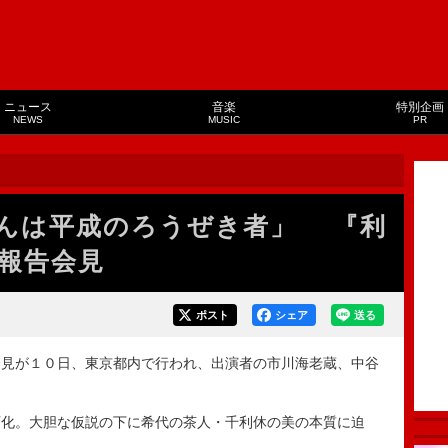
ニュース
音楽
特別企画
NEWS
MUSIC
PR
んは平成のろうぜき者」 『利
報告会見
ポスト
シェア
送る
見が１０日、東京都内で行われ、出演者の市川海老蔵、中谷
化。大胆な仮説の下に希代の茶人・千利休の美の本質に迫