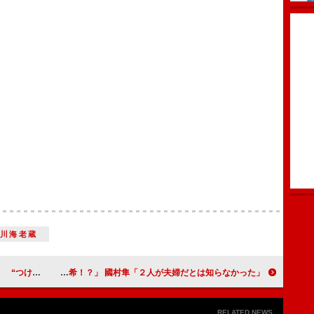
市川海老蔵
ーメンを実演
水谷豊＆伊藤蘭「次の共演は古希！？」 國村隼「２人が夫婦だとは知らなかった」
RELATED NEWS