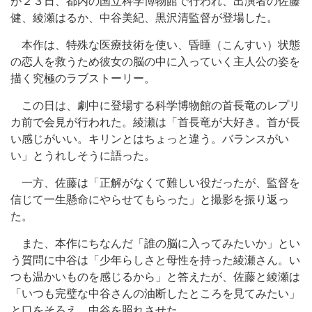
が２３日、都内の国立科学博物館で行われ、出演者の佐藤
健、綾瀬はるか、中谷美紀、黒沢清監督が登場した。
本作は、特殊な医療技術を使い、昏睡（こんすい）状態
の恋人を救うため彼女の脳の中に入っていく主人公の姿を
描く究極のラブストーリー。
この日は、劇中に登場する科学博物館の首長竜のレプリ
カ前で会見が行われた。綾瀬は「首長竜が大好き。首が長
い感じがいい。キリンとはちょっと違う。バランスがい
い」とうれしそうに語った。
一方、佐藤は「正解がなくて難しい役だったが、監督を
信じて一生懸命にやらせてもらった」と撮影を振り返っ
た。
また、本作にちなんだ「誰の脳に入ってみたいか」とい
う質問に中谷は「少年らしさと母性を持った綾瀬さん。い
つも温かいものを感じるから」と答えたが、佐藤と綾瀬は
「いつも完璧な中谷さんの油断したところを見てみたい」
と口をそろえ、中谷を照れさせた。