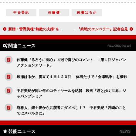
中谷美紀
佐藤健
綾瀬はるか
新婚・菅野美穂“無敵の夫婦”を目指す 「１年前は結婚の気配はまったくなかった」
昭和天皇役の片岡孝太郎「勘三郎兄さんに出ろと言われた」 映画『終戦のエンペラー』記者会見
関連ニュース
RELATED NEWS
佐藤健『るろうに剣心』４冠で喜びのコメント 「第１回ジャパン
アクションアワード」
綾瀬はるか、腕立て１日１２０回 体当たりで「会津戦争」を撮影
中谷美紀が同い年のコティヤールを絶賛 映画『君と歩く世界』ジ
ャパンプレミア
堺雅人、郷土愛から共演者にダメ出し！？ 中谷美紀「宮崎のこと
ではスパルタに」
芸能ニュース
NEWS