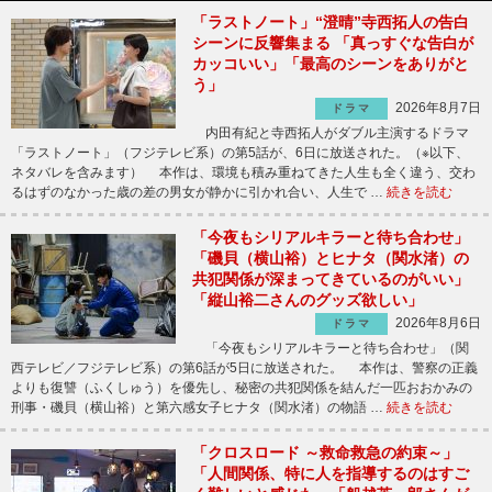
「ラストノート」“澄晴”寺西拓人の告白
シーンに反響集まる 「真っすぐな告白が
カッコいい」「最高のシーンをありがと
う」
2026年8月7日
ドラマ
内田有紀と寺西拓人がダブル主演するドラマ
「ラストノート」（フジテレビ系）の第5話が、6日に放送された。（※以下、
ネタバレを含みます） 本作は、環境も積み重ねてきた人生も全く違う、交わ
るはずのなかった歳の差の男女が静かに引かれ合い、人生で …
続きを読む
「今夜もシリアルキラーと待ち合わせ」
「磯貝（横山裕）とヒナタ（関水渚）の
共犯関係が深まってきているのがいい」
「縦山裕二さんのグッズ欲しい」
2026年8月6日
ドラマ
「今夜もシリアルキラーと待ち合わせ」（関
西テレビ／フジテレビ系）の第6話が5日に放送された。 本作は、警察の正義
よりも復讐（ふくしゅう）を優先し、秘密の共犯関係を結んだ一匹おおかみの
刑事・磯貝（横山裕）と第六感女子ヒナタ（関水渚）の物語 …
続きを読む
「クロスロード ～救命救急の約束～」
「人間関係、特に人を指導するのはすご