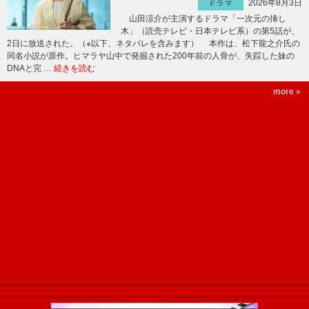
2026年8月3日
ドラマ
山田涼介が主演するドラマ「一次元の挿し
木」（読売テレビ・日本テレビ系）の第5話が、
2日に放送された。（※以下、ネタバレを含みます） 本作は、松下龍之介氏の
同名小説が原作。ヒマラヤ山中で発掘された200年前の人骨が、失踪した妹の
DNAと完 …
続きを読む
more »