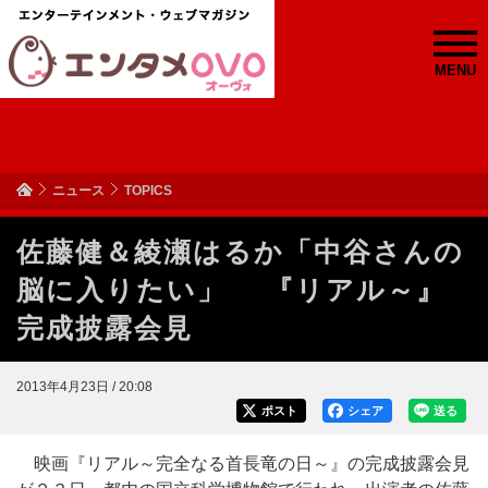
MENU
ニュース
TOPICS
佐藤健＆綾瀬はるか「中谷さんの
脳に入りたい」 『リアル～』
完成披露会見
2013年4月23日 / 20:08
ポスト
シェア
送る
映画『リアル～完全なる首長竜の日～』の完成披露会見