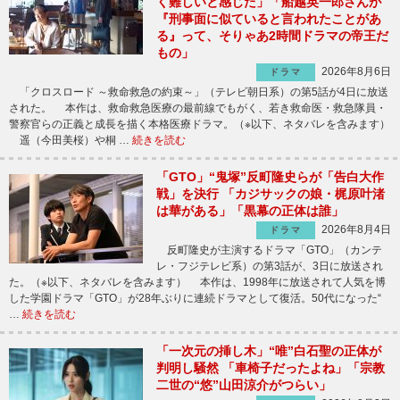
く難しいと感じた」「船越英一郎さんが
『刑事面に似ていると言われたことがあ
る』って、そりゃあ2時間ドラマの帝王だ
もの」
2026年8月6日
ドラマ
「クロスロード ～救命救急の約束～」（テレビ朝日系）の第5話が4日に放送
された。 本作は、救命救急医療の最前線でもがく、若き救命医・救急隊員・
警察官らの正義と成長を描く本格医療ドラマ。（※以下、ネタバレを含みます）
遥（今田美桜）や桐 …
続きを読む
「GTO」“鬼塚”反町隆史らが「告白大作
戦」を決行 「カジサックの娘・梶原叶渚
は華がある」「黒幕の正体は誰」
2026年8月4日
ドラマ
反町隆史が主演するドラマ「GTO」（カンテ
レ・フジテレビ系）の第3話が、3日に放送され
た。（※以下、ネタバレを含みます） 本作は、1998年に放送されて人気を博
した学園ドラマ「GTO」が28年ぶりに連続ドラマとして復活。50代になった“
…
続きを読む
「一次元の挿し木」“唯”白石聖の正体が
判明し騒然 「車椅子だったよね」「宗教
二世の“悠”山田涼介がつらい」