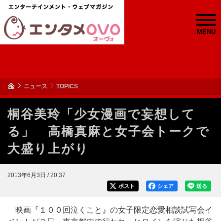
MENU
ニュース
TOPICS
桐谷美玲「少女漫画で妄想して
る」 高橋真麻と女子会トークで
大盛り上がり
2013年6月3日 / 20:37
ポスト
シェア
送る
映画『１００回泣くこと』の女子限定恋愛相談試写会イ