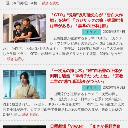
遥（今田美桜）や桐 …
続きを読む
「GTO」“鬼塚”反町隆史らが「告白大作
戦」を決行 「カジサックの娘・梶原叶渚
は華がある」「黒幕の正体は誰」
2026年8月4日
ドラマ
反町隆史が主演するドラマ「GTO」（カンテ
レ・フジテレビ系）の第3話が、3日に放送され
た。（※以下、ネタバレを含みます） 本作は、1998年に放送されて人気を博
した学園ドラマ「GTO」が28年ぶりに連続ドラマとして復活。50代になった“
…
続きを読む
「一次元の挿し木」“唯”白石聖の正体が
判明し騒然 「車椅子だったよね」「宗教
二世の“悠”山田涼介がつらい」
2026年8月3日
ドラマ
山田涼介が主演するドラマ「一次元の挿し
木」（読売テレビ・日本テレビ系）の第5話が、
2日に放送された。（※以下、ネタバレを含みます） 本作は、松下龍之介氏の
同名小説が原作。ヒマラヤ山中で発掘された200年前の人骨が、失踪した妹の
DNAと完 …
続きを読む
日曜劇場「VIVANT」「まさか長野専務