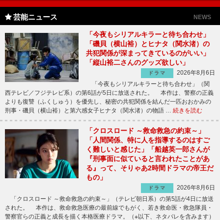
芸能ニュース
NEWS
「今夜もシリアルキラーと待ち合わせ」
「磯貝（横山裕）とヒナタ（関水渚）の
共犯関係が深まってきているのがいい」
「縦山裕二さんのグッズ欲しい」
2026年8月6日
ドラマ
「今夜もシリアルキラーと待ち合わせ」（関
西テレビ／フジテレビ系）の第6話が5日に放送された。 本作は、警察の正義
よりも復讐（ふくしゅう）を優先し、秘密の共犯関係を結んだ一匹おおかみの
刑事・磯貝（横山裕）と第六感女子ヒナタ（関水渚）の物語 …
続きを読む
「クロスロード ～救命救急の約束～」
「人間関係、特に人を指導するのはすご
く難しいと感じた」「船越英一郎さんが
『刑事面に似ていると言われたことがあ
る』って、そりゃあ2時間ドラマの帝王だ
もの」
2026年8月6日
ドラマ
「クロスロード ～救命救急の約束～」（テレビ朝日系）の第5話が4日に放送
された。 本作は、救命救急医療の最前線でもがく、若き救命医・救急隊員・
警察官らの正義と成長を描く本格医療ドラマ。（※以下、ネタバレを含みます）