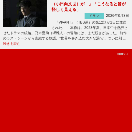
（小日向文世）が…」「こうなると皆が
怪しく見える」
2026年8月3日
ドラマ
「VIVANT」（TBS系）の第12話が2日に放送
された。 本作は、2023年夏、日本中を熱狂さ
せたドラマの続編。乃木憂助（堺雅人）の冒険には、まだ続きがあった。前作
のラストシーンから直結する物語。“世界を巻き込む大きな渦”が、ついに別 …
続きを読む
more »