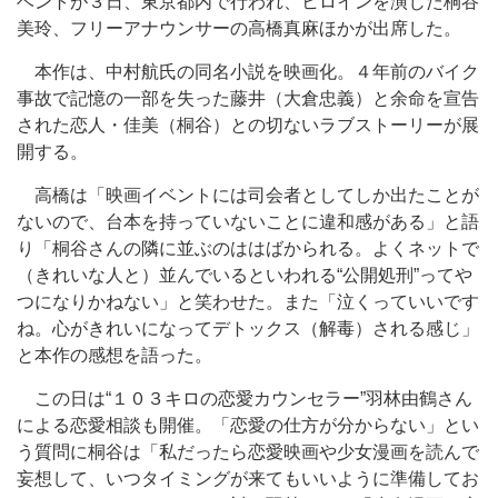
ベントが３日、東京都内で行われ、ヒロインを演じた桐谷
美玲、フリーアナウンサーの高橋真麻ほかが出席した。
本作は、中村航氏の同名小説を映画化。４年前のバイク
事故で記憶の一部を失った藤井（大倉忠義）と余命を宣告
された恋人・佳美（桐谷）との切ないラブストーリーが展
開する。
高橋は「映画イベントには司会者としてしか出たことが
ないので、台本を持っていないことに違和感がある」と語
り「桐谷さんの隣に並ぶのははばかられる。よくネットで
（きれいな人と）並んでいるといわれる“公開処刑”ってや
つになりかねない」と笑わせた。また「泣くっていいです
ね。心がきれいになってデトックス（解毒）される感じ」
と本作の感想を語った。
この日は“１０３キロの恋愛カウンセラー”羽林由鶴さん
による恋愛相談も開催。「恋愛の仕方が分からない」とい
う質問に桐谷は「私だったら恋愛映画や少女漫画を読んで
妄想して、いつタイミングが来てもいいように準備してお