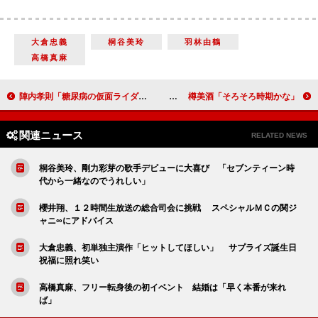
大倉忠義
桐谷美玲
羽林由鶴
高橋真麻
陣内孝則「糖尿病の仮面ライダーって…」 “劇場版 仮面ライダー”にゲスト出演
金爆、バンド捨て“ハリウッド進出”に意気込み！？ 樽美酒「そろそろ時期かな」
関連ニュース
RELATED NEWS
桐谷美玲、剛力彩芽の歌手デビューに大喜び 「セブンティーン時
代から一緒なのでうれしい」
櫻井翔、１２時間生放送の総合司会に挑戦 スペシャルＭＣの関ジ
ャニ∞にアドバイス
大倉忠義、初単独主演作「ヒットしてほしい」 サプライズ誕生日
祝福に照れ笑い
高橋真麻、フリー転身後の初イベント 結婚は「早く本番が来れ
ば」