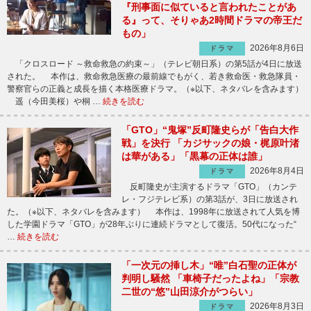
『刑事面に似ていると言われたことがあ
る』って、そりゃあ2時間ドラマの帝王だ
もの」
2026年8月6日
ドラマ
「クロスロード ～救命救急の約束～」（テレビ朝日系）の第5話が4日に放送
された。 本作は、救命救急医療の最前線でもがく、若き救命医・救急隊員・
警察官らの正義と成長を描く本格医療ドラマ。（※以下、ネタバレを含みます）
遥（今田美桜）や桐 …
続きを読む
「GTO」“鬼塚”反町隆史らが「告白大作
戦」を決行 「カジサックの娘・梶原叶渚
は華がある」「黒幕の正体は誰」
2026年8月4日
ドラマ
反町隆史が主演するドラマ「GTO」（カンテ
レ・フジテレビ系）の第3話が、3日に放送され
た。（※以下、ネタバレを含みます） 本作は、1998年に放送されて人気を博
した学園ドラマ「GTO」が28年ぶりに連続ドラマとして復活。50代になった“
…
続きを読む
「一次元の挿し木」“唯”白石聖の正体が
判明し騒然 「車椅子だったよね」「宗教
二世の“悠”山田涼介がつらい」
2026年8月3日
ドラマ