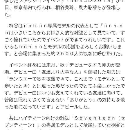
催したファッションイベント『ｎｏｎコレ２０１３』が１
日、東京都内で行われ、桐谷美玲、剛力彩芽らが登場し
た。
桐谷はｎｏｎ‐ｎｏ専属モデルの代表として「ｎｏｎ‐ｎ
ｏは小さいころからお姉さん的な雑誌として見ていて、す
ごく憧れていたのでイベントができてうれしいです。これ
からもｎｏｎ‐ｎｏとモデルの応援をよろしくお願いしま
す」と会場に集まった約２５００人の観客に呼び掛けた。
イベント終盤には来月、歌手デビューをする剛力が登
場。デビュー曲「友達より大事な人」を熱唱した剛力は
「ランウエーで歌を披露できて、これまで（モデルとして
歩いたとき）とは違った形だったのでとても楽しかったで
す。デビュー曲はいつも支えてくれている友達に向けて、
普段は照れくさくて言えない『ありがとう』の気持ちを歌
った歌になっています」とアピールした。
共にハイティーン向けの雑誌「Ｓｅｖｅｎｔｅｅｎ（セ
ブンティーン）」の専属モデルとして活躍していた桐谷と