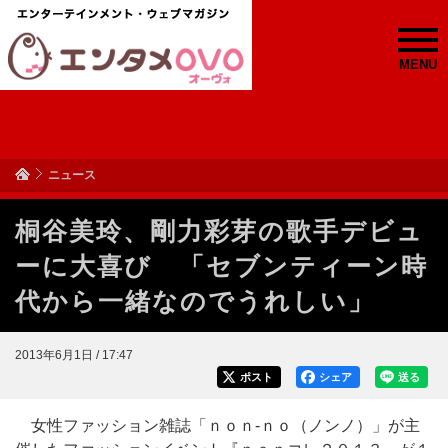
MENU
ニュース
桐谷美玲、剛力彩芽の歌手デビュ
ーに大喜び 「セブンティーン時
代から一緒なのでうれしい」
2013年6月1日 / 17:47
ポスト
シェア
送る
女性ファッション雑誌「ｎｏｎ‐ｎｏ（ノンノ）」が主