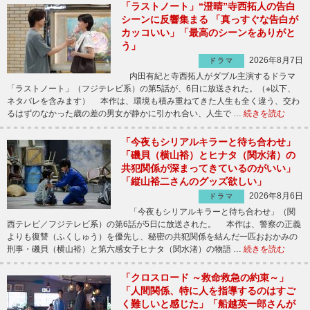
「ラストノート」“澄晴”寺西拓人の告白
シーンに反響集まる 「真っすぐな告白が
カッコいい」「最高のシーンをありがと
う」
2026年8月7日
ドラマ
内田有紀と寺西拓人がダブル主演するドラマ
「ラストノート」（フジテレビ系）の第5話が、6日に放送された。（※以下、
ネタバレを含みます） 本作は、環境も積み重ねてきた人生も全く違う、交わ
るはずのなかった歳の差の男女が静かに引かれ合い、人生で …
続きを読む
「今夜もシリアルキラーと待ち合わせ」
「磯貝（横山裕）とヒナタ（関水渚）の
共犯関係が深まってきているのがいい」
「縦山裕二さんのグッズ欲しい」
2026年8月6日
ドラマ
「今夜もシリアルキラーと待ち合わせ」（関
西テレビ／フジテレビ系）の第6話が5日に放送された。 本作は、警察の正義
よりも復讐（ふくしゅう）を優先し、秘密の共犯関係を結んだ一匹おおかみの
刑事・磯貝（横山裕）と第六感女子ヒナタ（関水渚）の物語 …
続きを読む
「クロスロード ～救命救急の約束～」
「人間関係、特に人を指導するのはすご
く難しいと感じた」「船越英一郎さんが