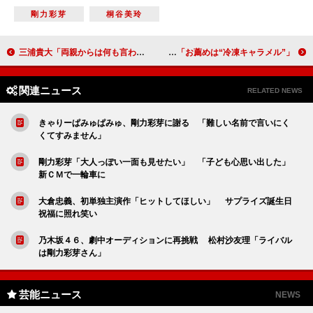
剛力彩芽
桐谷美玲
三浦貴大「両親からは何も言われない」 映画『監禁探偵』初日舞台あいさつ
上戸彩「なんでも冷凍しちゃう」 「お薦めは“冷凍キャラメル”」
関連ニュース
RELATED NEWS
きゃりーぱみゅぱみゅ、剛力彩芽に謝る 「難しい名前で言いにく
くてすみません」
剛力彩芽「大人っぽい一面も見せたい」 「子ども心思い出した」
新ＣＭで一輪車に
大倉忠義、初単独主演作「ヒットしてほしい」 サプライズ誕生日
祝福に照れ笑い
乃木坂４６、劇中オーディションに再挑戦 松村沙友理「ライバル
は剛力彩芽さん」
芸能ニュース
NEWS