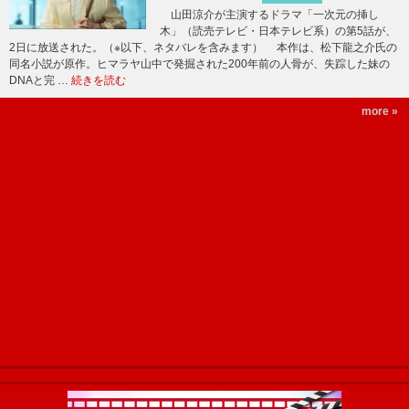
山田涼介が主演するドラマ「一次元の挿し
木」（読売テレビ・日本テレビ系）の第5話が、
2日に放送された。（※以下、ネタバレを含みます） 本作は、松下龍之介氏の
同名小説が原作。ヒマラヤ山中で発掘された200年前の人骨が、失踪した妹の
DNAと完 …
続きを読む
more »