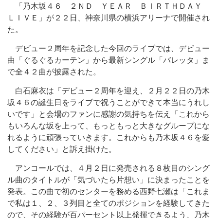
「乃木坂４６ ２ＮＤ ＹＥＡＲ ＢＩＲＴＨＤＡＹ
ＬＩＶＥ」が２２日、神奈川県の横浜アリーナで開催され
た。
デビュー２周年を記念した今回のライブでは、デビュー
曲「ぐるぐるカーテン」から最新シングル「バレッタ」ま
で全４２曲が披露された。
白石麻衣は「デビュー２周年を迎え、２月２２日の乃木
坂４６の誕生日をライブで祝うことができて本当にうれし
いです」と会場のファンに感謝の気持ちを伝え「これから
もいろんな坂を上って、もっともっと大きなグループにな
れるように頑張っていきます。これからも乃木坂４６を愛
してください」と訴え掛けた。
アンコールでは、４月２日に発売される８枚目のシング
ル曲のタイトルが「気づいたら片想い」に決まったことを
発表。この曲で初のセンターを務める西野七瀬は「これま
で私は１、２、３列目と全てのポジションを経験してきた
ので、その経験が百パーセント以上発揮できるよう、乃木