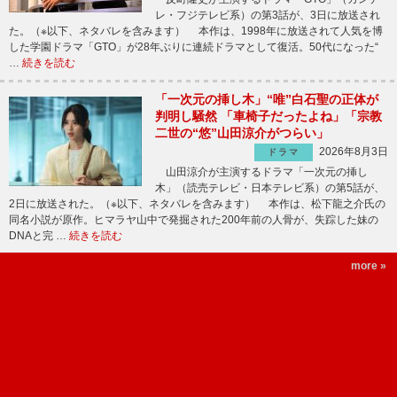
レ・フジテレビ系）の第3話が、3日に放送され
た。（※以下、ネタバレを含みます） 本作は、1998年に放送されて人気を博
した学園ドラマ「GTO」が28年ぶりに連続ドラマとして復活。50代になった“
…
続きを読む
「一次元の挿し木」“唯”白石聖の正体が
判明し騒然 「車椅子だったよね」「宗教
二世の“悠”山田涼介がつらい」
2026年8月3日
ドラマ
山田涼介が主演するドラマ「一次元の挿し
木」（読売テレビ・日本テレビ系）の第5話が、
2日に放送された。（※以下、ネタバレを含みます） 本作は、松下龍之介氏の
同名小説が原作。ヒマラヤ山中で発掘された200年前の人骨が、失踪した妹の
DNAと完 …
続きを読む
more »