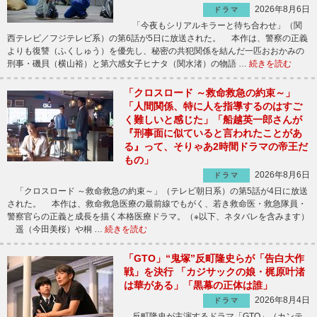
2026年8月6日
ドラマ
「今夜もシリアルキラーと待ち合わせ」（関
西テレビ／フジテレビ系）の第6話が5日に放送された。 本作は、警察の正義
よりも復讐（ふくしゅう）を優先し、秘密の共犯関係を結んだ一匹おおかみの
刑事・磯貝（横山裕）と第六感女子ヒナタ（関水渚）の物語 …
続きを読む
「クロスロード ～救命救急の約束～」
「人間関係、特に人を指導するのはすご
く難しいと感じた」「船越英一郎さんが
『刑事面に似ていると言われたことがあ
る』って、そりゃあ2時間ドラマの帝王だ
もの」
2026年8月6日
ドラマ
「クロスロード ～救命救急の約束～」（テレビ朝日系）の第5話が4日に放送
された。 本作は、救命救急医療の最前線でもがく、若き救命医・救急隊員・
警察官らの正義と成長を描く本格医療ドラマ。（※以下、ネタバレを含みます）
遥（今田美桜）や桐 …
続きを読む
「GTO」“鬼塚”反町隆史らが「告白大作
戦」を決行 「カジサックの娘・梶原叶渚
は華がある」「黒幕の正体は誰」
2026年8月4日
ドラマ
反町隆史が主演するドラマ「GTO」（カンテ