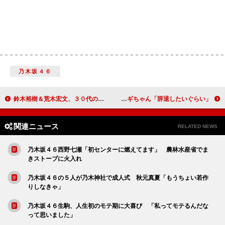
乃木坂４６
鈴木裕樹＆荒木宏文、３０代の心境を告白 荒木「心の広い人と結婚したい」
スギちゃん、ＲＧら１２人が「Ｒ－１」決勝進出 スギちゃん「辞退したいぐらい」
関連ニュース
RELATED NEWS
乃木坂４６西野七瀬「初センターに燃えてます」 農林水産省でま
きストーブに火入れ
乃木坂４６の５人が乃木神社で成人式 秋元真夏「もうちょい若作
りしなきゃ」
乃木坂４６生駒、人生初のモテ期に大喜び 「私ってモテるんだな
って思いました」