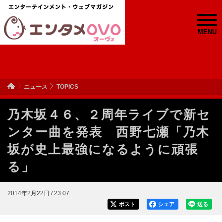
MENU
ニュース
TOPICS
乃木坂４６、２周年ライブで新セ
ンター曲を発表 西野七瀬「乃木
坂が史上最強になるように頑張
る」
2014年2月22日 / 23:07
ポスト
シェア
送る