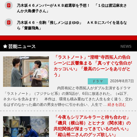
乃木坂４６メンバーがＡＫＢ総選挙を予想！ 「１位は渡辺麻友さ
んか大島優子さん」
乃木坂４６・生駒「推しメンはまゆゆ」 ＡＫＢにスパイを送るな
ら「齋藤飛鳥」
芸能ニュース
NEWS
「ラストノート」“澄晴”寺西拓人の告白
シーンに反響集まる 「真っすぐな告白が
カッコいい」「最高のシーンをありがと
う」
2026年8月7日
ドラマ
内田有紀と寺西拓人がダブル主演するドラマ
「ラストノート」（フジテレビ系）の第5話が、6日に放送された。（※以下、
ネタバレを含みます） 本作は、環境も積み重ねてきた人生も全く違う、交わ
るはずのなかった歳の差の男女が静かに引かれ合い、人生で …
続きを読む
「今夜もシリアルキラーと待ち合わせ」
「磯貝（横山裕）とヒナタ（関水渚）の
共犯関係が深まってきているのがいい」
「縦山裕二さんのグッズ欲しい」