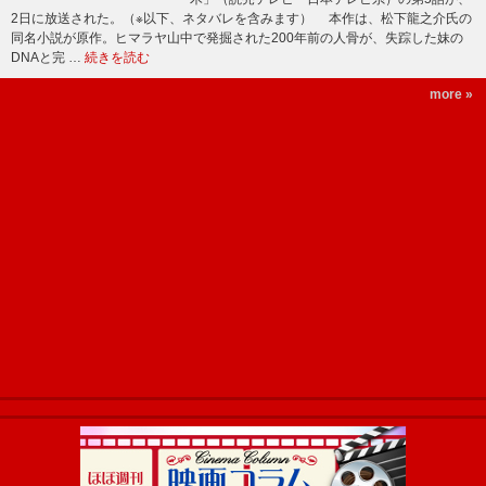
2日に放送された。（※以下、ネタバレを含みます） 本作は、松下龍之介氏の
同名小説が原作。ヒマラヤ山中で発掘された200年前の人骨が、失踪した妹の
DNAと完 …
続きを読む
more »