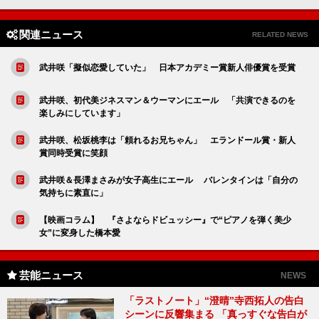
関連ニュース
RELATED NEWS
武井咲「擬似恋愛していた」 日本アカデミー賞新人俳優賞を受賞
武井咲、初代美ジネスマン＆ウーマンにエール 「共演できるのを
楽しみにしています」
武井咲、松坂桃李は「頼れるお兄ちゃん」 エランドール賞・新人
賞同時受賞に笑顔
武井咲＆長澤まさみが女子高生にエール バレンタインは「自分の
気持ちに素直に」
【映画コラム】 『さよならドビュッシー』で“ピアノを弾く美少
女”に変身した橋本愛
芸能ニュース
NEWS
「ラストノート」“澄晴”寺西拓人の告白
シーンに反響集まる 「真っすぐな告白が