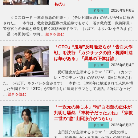
もの」
2026年8月6日
ドラマ
「クロスロード ～救命救急の約束～」（テレビ朝日系）の第5話が4日に放送
された。 本作は、救命救急医療の最前線でもがく、若き救命医・救急隊員・
警察官らの正義と成長を描く本格医療ドラマ。（※以下、ネタバレを含みます）
遥（今田美桜）や桐 …
続きを読む
「GTO」“鬼塚”反町隆史らが「告白大作
戦」を決行 「カジサックの娘・梶原叶渚
は華がある」「黒幕の正体は誰」
2026年8月4日
ドラマ
反町隆史が主演するドラマ「GTO」（カンテ
レ・フジテレビ系）の第3話が、3日に放送され
た。（※以下、ネタバレを含みます） 本作は、1998年に放送されて人気を博
した学園ドラマ「GTO」が28年ぶりに連続ドラマとして復活。50代になった“
…
続きを読む
「一次元の挿し木」“唯”白石聖の正体が
判明し騒然 「車椅子だったよね」「宗教
二世の“悠”山田涼介がつらい」
2026年8月3日
ドラマ
山田涼介が主演するドラマ「一次元の挿し
木」（読売テレビ・日本テレビ系）の第5話が、