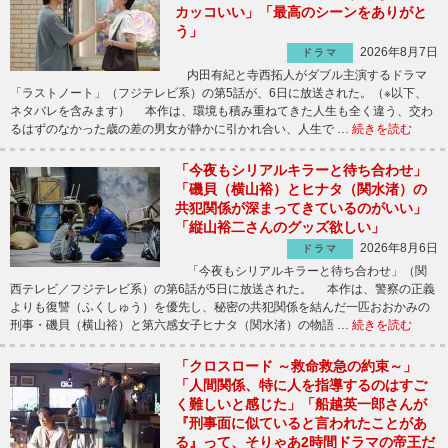
カッコいい」「最高のシーンをありがと
う」
2026年8月7日
ドラマ
内田有紀と寺西拓人がダブル主演するドラマ
「ラストノート」（フジテレビ系）の第5話が、6日に放送された。（※以下、
ネタバレを含みます） 本作は、環境も積み重ねてきた人生も全く違う、交わ
るはずのなかった歳の差の男女が静かに引かれ合い、人生で …
続きを読む
「今夜もシリアルキラーと待ち合わせ」
「磯貝（横山裕）とヒナタ（関水渚）の
共犯関係が深まってきているのがいい」
「縦山裕二さんのグッズ欲しい」
2026年8月6日
ドラマ
「今夜もシリアルキラーと待ち合わせ」（関
西テレビ／フジテレビ系）の第6話が5日に放送された。 本作は、警察の正義
よりも復讐（ふくしゅう）を優先し、秘密の共犯関係を結んだ一匹おおかみの
刑事・磯貝（横山裕）と第六感女子ヒナタ（関水渚）の物語 …
続きを読む
「クロスロード ～救命救急の約束～」
「人間関係、特に人を指導するのはすご
く難しいと感じた」「船越英一郎さんが
『刑事面に似ていると言われたことがあ
る』って、そりゃあ2時間ドラマの帝王だ