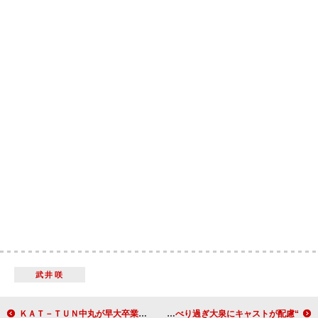
武井咲
ＫＡＴ－ＴＵＮ中丸が早大卒業 片瀬との交際報道は「まじっすか？」
“雨男”大泉洋、公開初日も雨予言 しゃべり過ぎ大泉にキャストが配慮