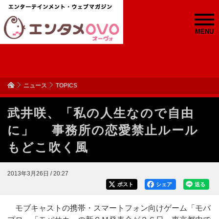
MENU
ニュース
TOPICS
武井咲、「私の人生なので自由
に」 事務所の恋愛禁止ルール
もどこ吹く風
2013年3月26日 / 20:27
ポスト
シェア
送る
モブキャストの携帯・スマートフォン向けゲーム「モバ