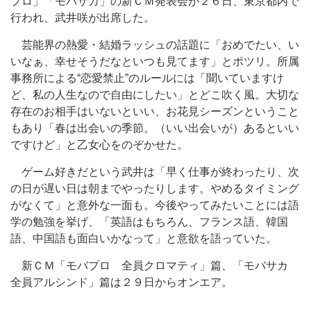
プロ」「モバサカ」の新ＣＭ発表会が２６日、東京都内で
行われ、武井咲が出席した。
芸能界の熱愛・結婚ラッシュの話題に「おめでたい、い
いなぁ、幸せそうだなといつも見てます」とポツリ。所属
事務所による“恋愛禁止”のルールには「聞いていますけ
ど、私の人生なので自由にしたい」とどこ吹く風。大切な
存在のお相手はいないといい、お花見シーズンということ
もあり「春は出会いの季節。（いい出会いが）あるといい
ですけど」と乙女心をのぞかせた。
ゲーム好きだという武井は「早く仕事が終わったり、次
の日が遅い日は朝までやったりします。やめるタイミング
がなくて」と意外な一面も。今後やってみたいことには語
学の勉強を挙げ、「英語はもちろん、フランス語、韓国
語、中国語も面白いかなって」と意欲を語っていた。
新ＣＭ「モバプロ 全員クロマティ」篇、「モバサカ
全員アルシンド」篇は２９日からオンエア。