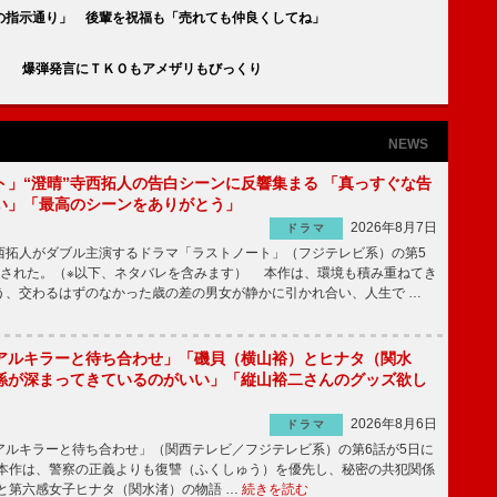
の指示通り」 後輩を祝福も「売れても仲良くしてね」
」 爆弾発言にＴＫＯもアメザリもびっくり
NEWS
ト」“澄晴”寺西拓人の告白シーンに反響集まる 「真っすぐな告
い」「最高のシーンをありがとう」
2026年8月7日
ドラマ
拓人がダブル主演するドラマ「ラストノート」（フジテレビ系）の第5
送された。（※以下、ネタバレを含みます） 本作は、環境も積み重ねてき
う、交わるはずのなかった歳の差の男女が静かに引かれ合い、人生で …
アルキラーと待ち合わせ」「磯貝（横山裕）とヒナタ（関水
係が深まってきているのがいい」「縦山裕二さんのグッズ欲し
2026年8月6日
ドラマ
ルキラーと待ち合わせ」（関西テレビ／フジテレビ系）の第6話が5日に
本作は、警察の正義よりも復讐（ふくしゅう）を優先し、秘密の共犯関係
と第六感女子ヒナタ（関水渚）の物語 …
続きを読む