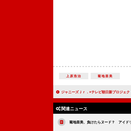
上原浩治
菊地亜美
ジャニーズＪｒ．×テレビ朝日新プロジェクト ジェシー「全力でいいも
関連ニュース
菊地亜美、負けたらヌード？ アイド