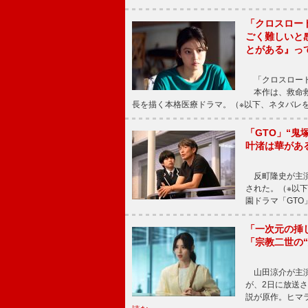
「クロスロー
ごく難しいと
とがある』っ
「クロスロード
本作は、救命救
長を描く本格医療ドラマ。（※以下、ネタバレ
「GTO」“
叶渚は華があ
反町隆史が主演
された。（※以
園ドラマ「GTO
「一次元の挿
「宗教二世の
山田涼介が主演
が、2日に放送
説が原作。ヒマラ