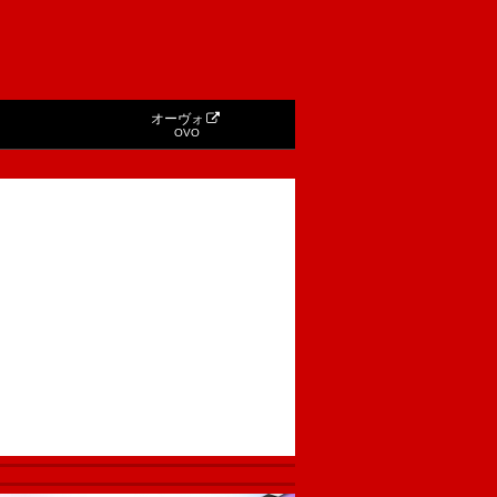
オーヴォ
OVO