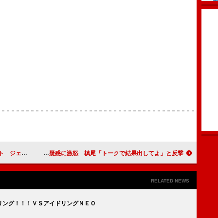
のを届けたい」
かもめんたる岩崎、槙尾のオネエ疑惑に激怒 槙尾「トークで結果出してよ」と反撃
RELATED NEWS
リング！！！ＶＳアイドリングＮＥＯ