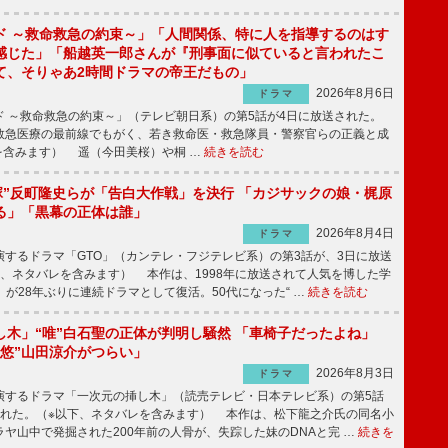
ド ～救命救急の約束～」「人間関係、特に人を指導するのはす
感じた」「船越英一郎さんが『刑事面に似ていると言われたこ
て、そりゃあ2時間ドラマの帝王だもの」
2026年8月6日
ドラマ
 ～救命救急の約束～」（テレビ朝日系）の第5話が4日に放送された。
急医療の最前線でもがく、若き救命医・救急隊員・警察官らの正義と成
を含みます） 遥（今田美桜）や桐 …
続きを読む
鬼塚”反町隆史らが「告白大作戦」を決行 「カジサックの娘・梶原
る」「黒幕の正体は誰」
2026年8月4日
ドラマ
するドラマ「GTO」（カンテレ・フジテレビ系）の第3話が、3日に放送
下、ネタバレを含みます） 本作は、1998年に放送されて人気を博した学
」が28年ぶりに連続ドラマとして復活。50代になった“ …
続きを読む
し木」“唯”白石聖の正体が判明し騒然 「車椅子だったよね」
“悠”山田涼介がつらい」
2026年8月3日
ドラマ
するドラマ「一次元の挿し木」（読売テレビ・日本テレビ系）の第5話
された。（※以下、ネタバレを含みます） 本作は、松下龍之介氏の同名小
ヤ山中で発掘された200年前の人骨が、失踪した妹のDNAと完 …
続きを