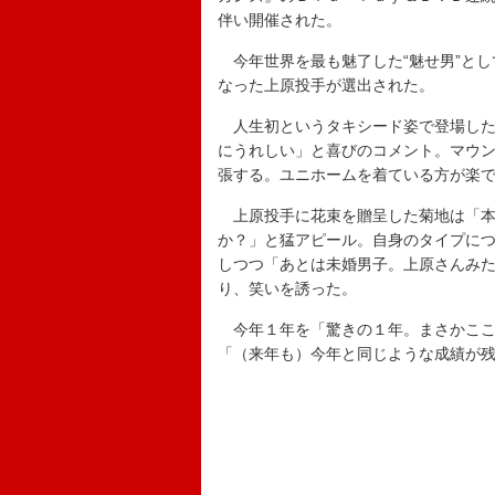
伴い開催された。
今年世界を最も魅了した“魅せ男”とし
なった上原投手が選出された。
人生初というタキシード姿で登場した
にうれしい」と喜びのコメント。マウ
張する。ユニホームを着ている方が楽
上原投手に花束を贈呈した菊地は「本
か？」と猛アピール。自身のタイプに
しつつ「あとは未婚男子。上原さんみ
り、笑いを誘った。
今年１年を「驚きの１年。まさかここ
「（来年も）今年と同じような成績が