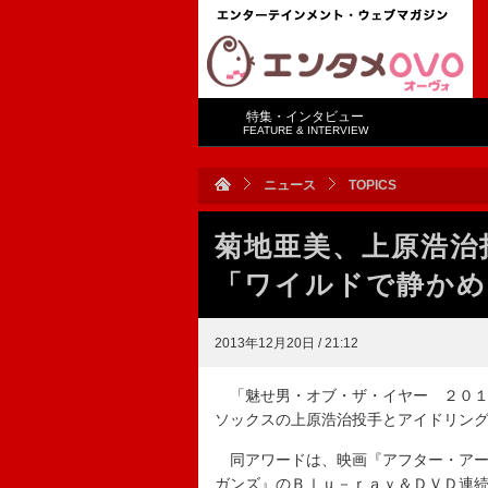
特集・インタビュー
FEATURE & INTERVIEW
ニュース
TOPICS
菊地亜美、上原浩治
「ワイルドで静かめ
2013年12月20日 / 21:12
「魅せ男・オブ・ザ・イヤー ２０１
ソックスの上原浩治投手とアイドリン
同アワードは、映画『アフター・アー
ガンズ』のＢｌｕ－ｒａｙ＆ＤＶＤ連続