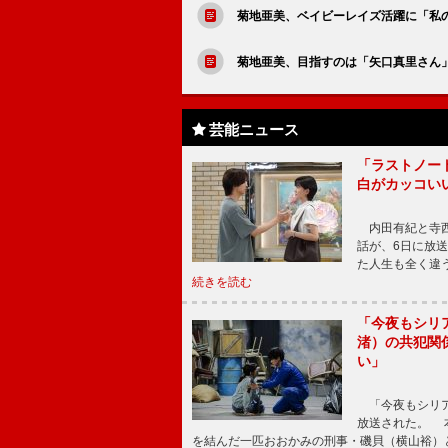
菊地亜美、ベイビーレイズ活躍に「私
菊地亜美、目指すのは「矢口真里さん
芸能ニュース
「ラストノー
白がカッコい
内田有紀と寺西
話が、6日に放
た人生も全く違
続きを読む
「今夜もシリ
渚）の共犯関
い」
「今夜もシリア
放送された。 
を結んだ一匹おおかみの刑事・磯貝（横山裕）