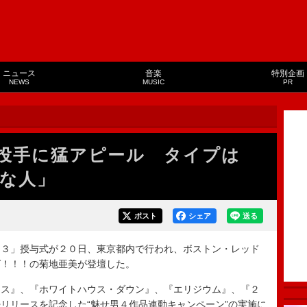
ニュース
音楽
特別企画
NEWS
MUSIC
PR
投手に猛アピール タイプは
な人」
ポスト
シェア
送る
３」授与式が２０日、東京都内で行われ、ボストン・レッド
グ！！！の菊地亜美が登壇した。
ス』、『ホワイトハウス・ダウン』、『エリジウム』、『２
リリースを記念した“魅せ男４作品連動キャンペーン”の実施に