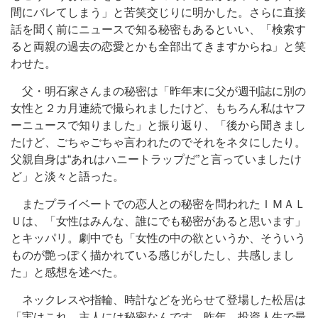
間にバレてしまう」と苦笑交じりに明かした。さらに直接
話を聞く前にニュースで知る秘密もあるといい、「検索す
ると両親の過去の恋愛とかも全部出てきますからね」と笑
わせた。
父・明石家さんまの秘密は「昨年末に父が週刊誌に別の
女性と２カ月連続で撮られましたけど、もちろん私はヤフ
ーニュースで知りました」と振り返り、「後から聞きまし
たけど、ごちゃごちゃ言われたのでそれをネタにしたり。
父親自身は“あれはハニートラップだ”と言っていましたけ
ど」と淡々と語った。
またプライベートでの恋人との秘密を問われたＩＭＡＬ
Ｕは、「女性はみんな、誰にでも秘密があると思います」
とキッパリ。劇中でも「女性の中の欲というか、そういう
ものが艶っぽく描かれている感じがしたし、共感しまし
た」と感想を述べた。
ネックレスや指輪、時計などを光らせて登場した松居は
「実はこれ、主人には秘密なんです。昨年、投資人生で最