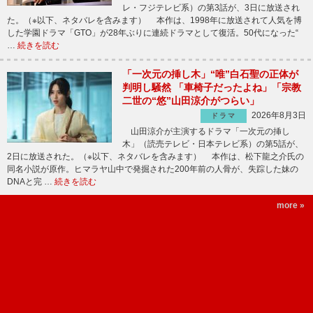
レ・フジテレビ系）の第3話が、3日に放送され
た。（※以下、ネタバレを含みます） 本作は、1998年に放送されて人気を博
した学園ドラマ「GTO」が28年ぶりに連続ドラマとして復活。50代になった“
…
続きを読む
「一次元の挿し木」“唯”白石聖の正体が
判明し騒然 「車椅子だったよね」「宗教
二世の“悠”山田涼介がつらい」
2026年8月3日
ドラマ
山田涼介が主演するドラマ「一次元の挿し
木」（読売テレビ・日本テレビ系）の第5話が、
2日に放送された。（※以下、ネタバレを含みます） 本作は、松下龍之介氏の
同名小説が原作。ヒマラヤ山中で発掘された200年前の人骨が、失踪した妹の
DNAと完 …
続きを読む
more »