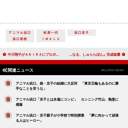
アニマル浜口
松居一代
浜口京子
浜口初枝
ＩＭＡＬＵ
中川翔子がＡＫＩＲＡにプロポーズ 「結婚してください！」
岡田将生、ユルユルの舞台あいさつを謝罪 『偉大なる、しゅららぼん』完成披露
関連ニュース
RELATED NEWS
アニマル浜口、娘・京子の結婚に大反対 「東京五輪もあるのに勝
手なことを言うな」
アニマル浜口「京子とは永遠にコンビ」 カンニング竹山、熱意に
感服
アニマル浜口・京子親子が小学校で特別授業 「夢に向かって頑張
る人はヒーロー」