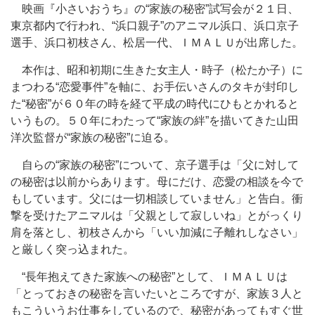
映画『小さいおうち』の“家族の秘密”試写会が２１日、
東京都内で行われ、“浜口親子”のアニマル浜口、浜口京子
選手、浜口初枝さん、松居一代、ＩＭＡＬＵが出席した。
本作は、昭和初期に生きた女主人・時子（松たか子）に
まつわる“恋愛事件”を軸に、お手伝いさんのタキが封印し
た“秘密”が６０年の時を経て平成の時代にひもとかれると
いうもの。５０年にわたって“家族の絆”を描いてきた山田
洋次監督が“家族の秘密”に迫る。
自らの“家族の秘密”について、京子選手は「父に対して
の秘密は以前からあります。母にだけ、恋愛の相談を今で
もしています。父には一切相談していません」と告白。衝
撃を受けたアニマルは「父親として寂しいね」とがっくり
肩を落とし、初枝さんから「いい加減に子離れしなさい」
と厳しく突っ込まれた。
“長年抱えてきた家族への秘密”として、ＩＭＡＬＵは
「とっておきの秘密を言いたいところですが、家族３人と
もこういうお仕事をしているので、秘密があってもすぐ世