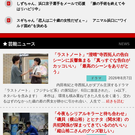
しずちゃん、浜口京子選手をメールで応援 「膝の手術を終えて今
はリハビリ中」
スギちゃん「恋人は二十歳の女性だぜぇ～」 アニマル浜口に“ワイ
ルド固め”を決める
芸能ニュース
NEWS
「ラストノート」“澄晴”寺西拓人の告白
シーンに反響集まる 「真っすぐな告白が
カッコいい」「最高のシーンをありがと
う」
2026年8月7日
ドラマ
内田有紀と寺西拓人がダブル主演するドラマ
「ラストノート」（フジテレビ系）の第5話が、6日に放送された。（※以下、
ネタバレを含みます） 本作は、環境も積み重ねてきた人生も全く違う、交わ
るはずのなかった歳の差の男女が静かに引かれ合い、人生で …
続きを読む
「今夜もシリアルキラーと待ち合わせ」
「磯貝（横山裕）とヒナタ（関水渚）の
共犯関係が深まってきているのがいい」
「縦山裕二さんのグッズ欲しい」