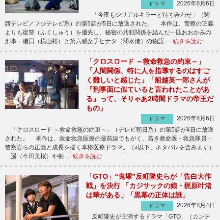
2026年8月6日
ドラマ
「今夜もシリアルキラーと待ち合わせ」（関
西テレビ／フジテレビ系）の第6話が5日に放送された。 本作は、警察の正義
よりも復讐（ふくしゅう）を優先し、秘密の共犯関係を結んだ一匹おおかみの
刑事・磯貝（横山裕）と第六感女子ヒナタ（関水渚）の物語 …
続きを読む
「クロスロード ～救命救急の約束～」
「人間関係、特に人を指導するのはすご
く難しいと感じた」「船越英一郎さんが
『刑事面に似ていると言われたことがあ
る』って、そりゃあ2時間ドラマの帝王だ
もの」
2026年8月6日
ドラマ
「クロスロード ～救命救急の約束～」（テレビ朝日系）の第5話が4日に放送
された。 本作は、救命救急医療の最前線でもがく、若き救命医・救急隊員・
警察官らの正義と成長を描く本格医療ドラマ。（※以下、ネタバレを含みます）
遥（今田美桜）や桐 …
続きを読む
「GTO」“鬼塚”反町隆史らが「告白大作
戦」を決行 「カジサックの娘・梶原叶渚
は華がある」「黒幕の正体は誰」
2026年8月4日
ドラマ
反町隆史が主演するドラマ「GTO」（カンテ