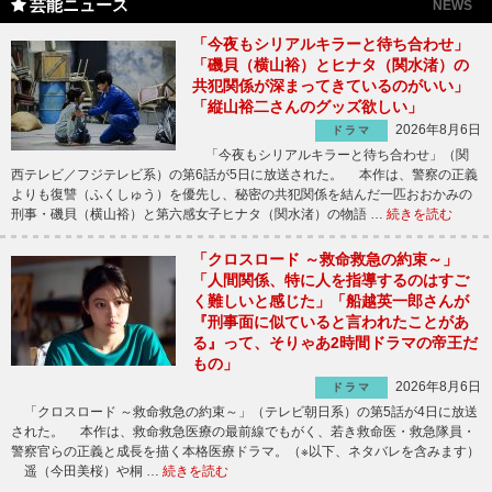
芸能ニュース
NEWS
「今夜もシリアルキラーと待ち合わせ」
「磯貝（横山裕）とヒナタ（関水渚）の
共犯関係が深まってきているのがいい」
「縦山裕二さんのグッズ欲しい」
2026年8月6日
ドラマ
「今夜もシリアルキラーと待ち合わせ」（関
西テレビ／フジテレビ系）の第6話が5日に放送された。 本作は、警察の正義
よりも復讐（ふくしゅう）を優先し、秘密の共犯関係を結んだ一匹おおかみの
刑事・磯貝（横山裕）と第六感女子ヒナタ（関水渚）の物語 …
続きを読む
「クロスロード ～救命救急の約束～」
「人間関係、特に人を指導するのはすご
く難しいと感じた」「船越英一郎さんが
『刑事面に似ていると言われたことがあ
る』って、そりゃあ2時間ドラマの帝王だ
もの」
2026年8月6日
ドラマ
「クロスロード ～救命救急の約束～」（テレビ朝日系）の第5話が4日に放送
された。 本作は、救命救急医療の最前線でもがく、若き救命医・救急隊員・
警察官らの正義と成長を描く本格医療ドラマ。（※以下、ネタバレを含みます）
遥（今田美桜）や桐 …
続きを読む