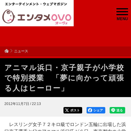
MENU
ニュース
アニマル浜口・京子親子が小学校
で特別授業 「夢に向かって頑張
る人はヒーロー」
2012年11月7日 / 22:13
ポスト
シェア
送る
レスリング女子７２キロ級でロンドン五輪に出場した浜