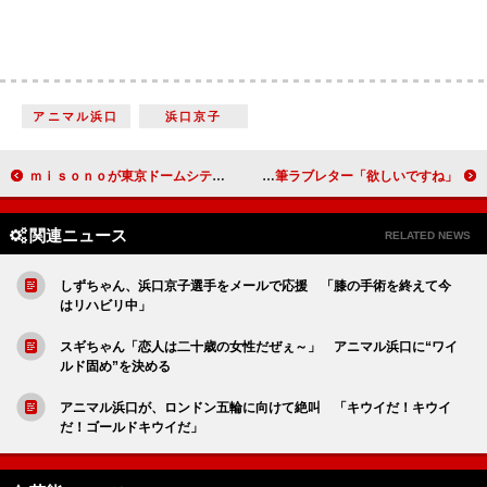
アニマル浜口
浜口京子
ｍｉｓｏｎｏが東京ドームシティの点灯式に登場 「デートできていいな」イルミネーションにうっとり
堀北真希、最も万年筆が似合う著名人に 万年筆ラブレター「欲しいですね」
関連ニュース
RELATED NEWS
しずちゃん、浜口京子選手をメールで応援 「膝の手術を終えて今
はリハビリ中」
スギちゃん「恋人は二十歳の女性だぜぇ～」 アニマル浜口に“ワイ
ルド固め”を決める
アニマル浜口が、ロンドン五輪に向けて絶叫 「キウイだ！キウイ
だ！ゴールドキウイだ」