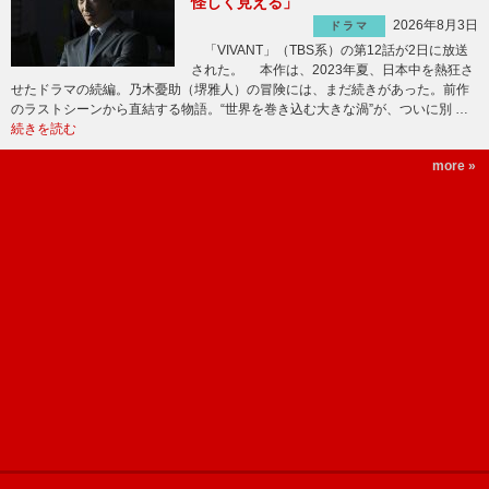
怪しく見える」
2026年8月3日
ドラマ
「VIVANT」（TBS系）の第12話が2日に放送
された。 本作は、2023年夏、日本中を熱狂さ
せたドラマの続編。乃木憂助（堺雅人）の冒険には、まだ続きがあった。前作
のラストシーンから直結する物語。“世界を巻き込む大きな渦”が、ついに別 …
続きを読む
more »