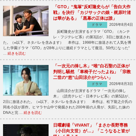
「GTO」“鬼塚”反町隆史らが「告白大作
戦」を決行 「カジサックの娘・梶原叶渚
は華がある」「黒幕の正体は誰」
2026年8月4日
ドラマ
反町隆史が主演するドラマ「GTO」（カンテ
レ・フジテレビ系）の第3話が、3日に放送され
た。（※以下、ネタバレを含みます） 本作は、1998年に放送されて人気を博
した学園ドラマ「GTO」が28年ぶりに連続ドラマとして復活。50代になった“
…
続きを読む
「一次元の挿し木」“唯”白石聖の正体が
判明し騒然 「車椅子だったよね」「宗教
二世の“悠”山田涼介がつらい」
2026年8月3日
ドラマ
山田涼介が主演するドラマ「一次元の挿し
木」（読売テレビ・日本テレビ系）の第5話が、
2日に放送された。（※以下、ネタバレを含みます） 本作は、松下龍之介氏の
同名小説が原作。ヒマラヤ山中で発掘された200年前の人骨が、失踪した妹の
DNAと完 …
続きを読む
日曜劇場「VIVANT」「まさか長野専務
（小日向文世）が…」「こうなると皆が