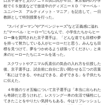
口京子選手と父のアニマル浜口氏が６日、東京都内の小学
校でＣＳ放送などで放送中のディズニーＸＤ「マーベル・
ユニバース アルティメット・マニア」を記念して、一日
教師として特別授業を行った。
“スパイダーマン”や“アベンジャーズ”など正義感に溢れ
た“マーベル・ヒーロー”にちなんで、小学生たちからヒー
ロー像を質問された京子選手は、「どんな道でも目標や夢
を持って努力している人がヒーローだと思う。みんなも目
標を見つけて、夢をつかめるよう頑張ってください」と未
来のヒーローたちにエールを送った。
スクワットやアニマル氏直伝の気合の入れ方を伝授した
後、京子選手は、試合前に自分に言い聞かせる三つの言葉
「私にはできる、やればできる、必ずできる」を子供たち
に伝えた。
４年後のリオ五輪について京子選手は「本当に出られた
ら奇跡だと思うけれど、レスリング一本の生活で犠牲にし
てきたことをやりたい気持ちもある。今はリフレッシュし