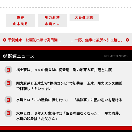
優香
剛力彩芽
大谷健太郎
山本美月
水嶋ヒロ
千賀健永、映画初出演で高田翔を意識 水川あさみ、体調不良で舞台あいさつを欠席
金爆・鬼龍院「ツイッターは復活しない」 「一応、無事に某所へ引っ越し」
関連ニュース
RELATED NEWS
福士蒼汰、ａｕの新ＣＭに初登場 剛力彩芽＆哀川翔と共演
剛力彩芽と玉木宏が“探偵コンビ”で初共演 玉木、剛力ダンス間近
で目撃し「キレッキレ」
水嶋ヒロ「この勝負に勝ちたい」 『黒執事』に熱い思いを懸ける
水嶋ヒロ、３年ぶり主演作は「断る理由なくなった」 剛力彩芽、
水嶋の印象は「お父さん」