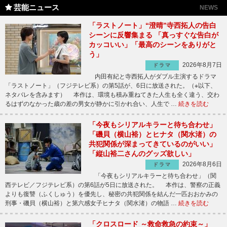
芸能ニュース
NEWS
「ラストノート」“澄晴”寺西拓人の告白
シーンに反響集まる 「真っすぐな告白が
カッコいい」「最高のシーンをありがと
う」
2026年8月7日
ドラマ
内田有紀と寺西拓人がダブル主演するドラマ
「ラストノート」（フジテレビ系）の第5話が、6日に放送された。（※以下、
ネタバレを含みます） 本作は、環境も積み重ねてきた人生も全く違う、交わ
るはずのなかった歳の差の男女が静かに引かれ合い、人生で …
続きを読む
「今夜もシリアルキラーと待ち合わせ」
「磯貝（横山裕）とヒナタ（関水渚）の
共犯関係が深まってきているのがいい」
「縦山裕二さんのグッズ欲しい」
2026年8月6日
ドラマ
「今夜もシリアルキラーと待ち合わせ」（関
西テレビ／フジテレビ系）の第6話が5日に放送された。 本作は、警察の正義
よりも復讐（ふくしゅう）を優先し、秘密の共犯関係を結んだ一匹おおかみの
刑事・磯貝（横山裕）と第六感女子ヒナタ（関水渚）の物語 …
続きを読む
「クロスロード ～救命救急の約束～」