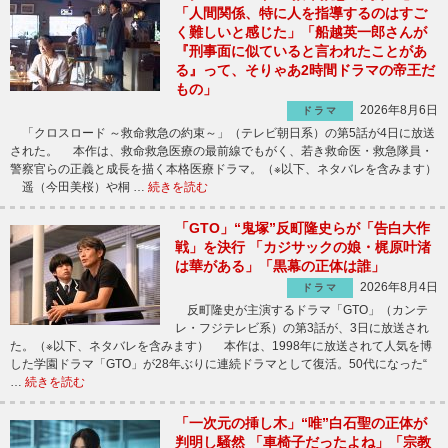
「人間関係、特に人を指導するのはすご
く難しいと感じた」「船越英一郎さんが
『刑事面に似ていると言われたことがあ
る』って、そりゃあ2時間ドラマの帝王だ
もの」
2026年8月6日
ドラマ
「クロスロード ～救命救急の約束～」（テレビ朝日系）の第5話が4日に放送
された。 本作は、救命救急医療の最前線でもがく、若き救命医・救急隊員・
警察官らの正義と成長を描く本格医療ドラマ。（※以下、ネタバレを含みます）
遥（今田美桜）や桐 …
続きを読む
「GTO」“鬼塚”反町隆史らが「告白大作
戦」を決行 「カジサックの娘・梶原叶渚
は華がある」「黒幕の正体は誰」
2026年8月4日
ドラマ
反町隆史が主演するドラマ「GTO」（カンテ
レ・フジテレビ系）の第3話が、3日に放送され
た。（※以下、ネタバレを含みます） 本作は、1998年に放送されて人気を博
した学園ドラマ「GTO」が28年ぶりに連続ドラマとして復活。50代になった“
…
続きを読む
「一次元の挿し木」“唯”白石聖の正体が
判明し騒然 「車椅子だったよね」「宗教