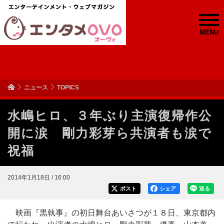
MENU
ニュース
TOPICS
水嶋ヒロ、３年ぶり主演復帰作公
開に涙 剛力彩芽ら共演者も涙で
祝福
2014年1月18日 / 16:00
ポスト
シェア
送る
映画『黒執事』の初日舞台あいさつが１８日、東京都内