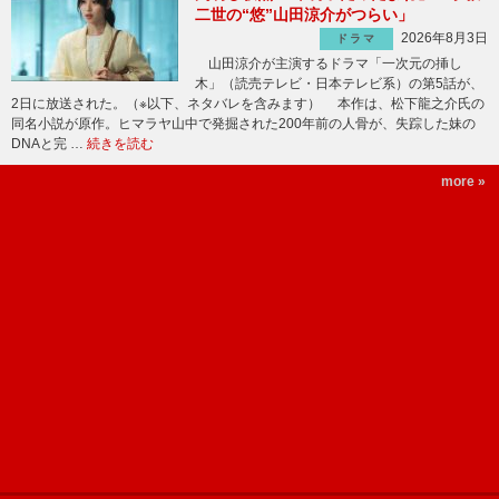
二世の“悠”山田涼介がつらい」
2026年8月3日
ドラマ
山田涼介が主演するドラマ「一次元の挿し
木」（読売テレビ・日本テレビ系）の第5話が、
2日に放送された。（※以下、ネタバレを含みます） 本作は、松下龍之介氏の
同名小説が原作。ヒマラヤ山中で発掘された200年前の人骨が、失踪した妹の
DNAと完 …
続きを読む
more »