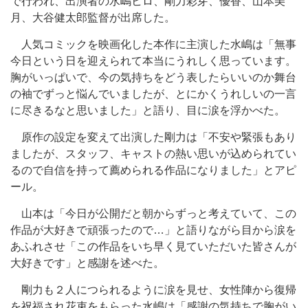
で行われ、出演者の水嶋ヒロ、剛力彩芽、優香、山本美
月、大谷健太郎監督が出席した。
人気コミックを映画化した本作に主演した水嶋は「無事
今日という日を迎えられて本当にうれしく思っています。
胸がいっぱいで、今の気持ちをどう表したらいいのか舞台
の袖でずっと悩んでいましたが、とにかくうれしいの一言
に尽きるなと思いました」と語り、目に涙を浮かべた。
原作の設定を変えて出演した剛力は「不安や緊張もあり
ましたが、スタッフ、キャストの熱い思いが込められてい
るので自信を持って薦められる作品になりました」とアピ
ール。
山本は「今日が公開だと朝からずっと考えていて、この
作品が大好きで頑張ったので…」と語りながら目から涙を
あふれさせ「この作品をいち早く見ていただいた皆さんが
大好きです」と感謝を述べた。
剛力も２人につられるように涙を見せ、女性陣から復帰
を祝福され花束をもらった水嶋は「感謝の気持ちで胸がい