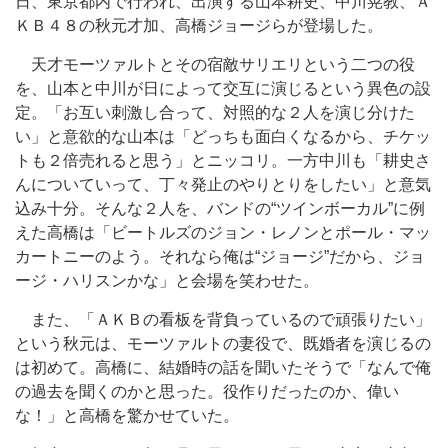
日、東京都内で行われ、出演する山本耕史、中川晃教、Ａ
ＫＢ４８の秋元才加、高橋ジョージらが登場した。
天才モーツァルトとその宿敵サリエリという二つの役
を、山本と中川が日によって交互に演じるという異色の設
定。「お互い刺激し合って、対照的な２人を演じ分けた
い」と意欲的な山本は「どっちも面白くなるから、チケッ
トも２倍売れると思う」とニッコリ。一方中川も「耕史さ
んについていって、丁々発止のやりとりをしたい」と意気
込み十分。そんな２人を、バンドの“ツインボーカル”に例
えた高橋は「ビートルズのジョン・レノンとポール・マッ
カートニーのよう。それなら俺は“ジョージ”だから、ジョ
ージ・ハリスンかな」と会場を笑わせた。
また、「ＡＫＢの看板を背負っているので頑張りたい」
という秋元は、モーツァルトの妻役で、既婚者を演じるの
は初めて。高橋に、結婚時の話を聞いたそうで「なんで俺
の過去を聞くのかと思った。役作りだったのか、偉い
な！」と高橋を驚かせていた。