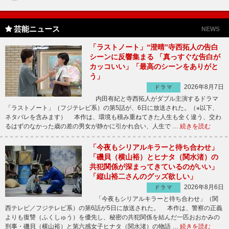
芸能ニュース
NEWS
「ラストノート」“澄晴”寺西拓人の告白
シーンに反響集まる 「真っすぐな告白が
カッコいい」「最高のシーンをありがと
う」
2026年8月7日
ドラマ
内田有紀と寺西拓人がダブル主演するドラマ
「ラストノート」（フジテレビ系）の第5話が、6日に放送された。（※以下、
ネタバレを含みます） 本作は、環境も積み重ねてきた人生も全く違う、交わ
るはずのなかった歳の差の男女が静かに引かれ合い、人生で …
続きを読む
「今夜もシリアルキラーと待ち合わせ」
「磯貝（横山裕）とヒナタ（関水渚）の
共犯関係が深まってきているのがいい」
「縦山裕二さんのグッズ欲しい」
2026年8月6日
ドラマ
「今夜もシリアルキラーと待ち合わせ」（関
西テレビ／フジテレビ系）の第6話が5日に放送された。 本作は、警察の正義
よりも復讐（ふくしゅう）を優先し、秘密の共犯関係を結んだ一匹おおかみの
刑事・磯貝（横山裕）と第六感女子ヒナタ（関水渚）の物語 …
続きを読む