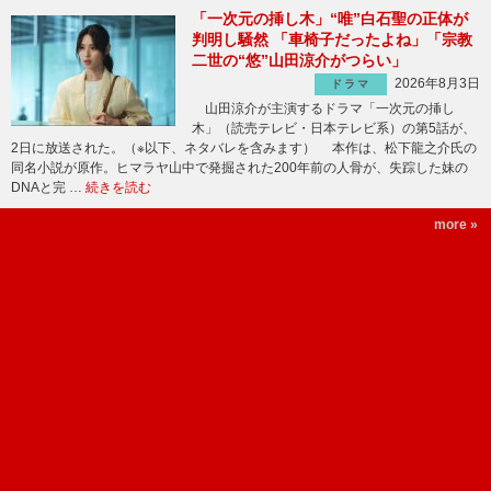
「一次元の挿し木」“唯”白石聖の正体が
判明し騒然 「車椅子だったよね」「宗教
二世の“悠”山田涼介がつらい」
2026年8月3日
ドラマ
山田涼介が主演するドラマ「一次元の挿し
木」（読売テレビ・日本テレビ系）の第5話が、
2日に放送された。（※以下、ネタバレを含みます） 本作は、松下龍之介氏の
同名小説が原作。ヒマラヤ山中で発掘された200年前の人骨が、失踪した妹の
DNAと完 …
続きを読む
more »