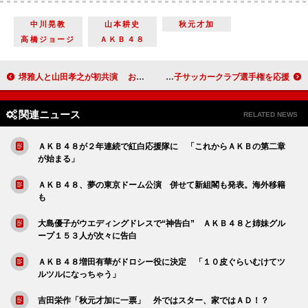
中川晃教
山本耕史
秋元才加
高橋ジョージ
ＡＫＢ４８
堺雅人と山田孝之が初共演 お互い「しばらく顔を見たくない…」
ＤｉＶＡ、ユニホーム姿で熱いエール 女子サッカークラブ選手権を応援
関連ニュース
RELATED NEWS
ＡＫＢ４８が２年連続で紅白応援隊に 「これからＡＫＢの第二章
が始まる」
ＡＫＢ４８、夢の東京ドーム公演 併せて新組閣も発表。海外移籍
も
大島優子がウエディングドレスで“神告白” ＡＫＢ４８と姉妹グル
ープ１５３人が次々に告白
ＡＫＢ４８増田有華がドロシー役に決定 「１０皮ぐらいむけてツ
ルツルになっちゃう」
吉田栄作「秋元才加に一票」 外ではスター、家ではＡＤ！？