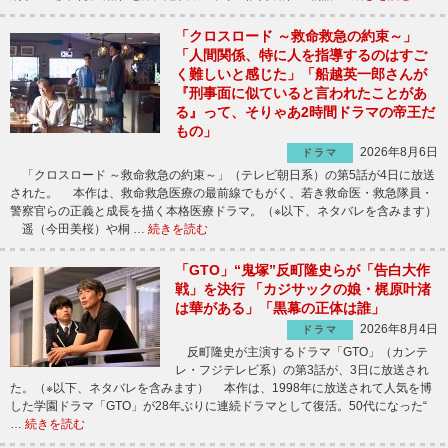
「クロスロード ～救命救急の約束～」
「人間関係、特に人を指導するのはすご
く難しいと感じた」「船越英一郎さんが
『刑事面に似ていると言われたことがあ
る』って、そりゃあ2時間ドラマの帝王だ
もの」
2026年8月6日
ドラマ
「クロスロード ～救命救急の約束～」（テレビ朝日系）の第5話が4日に放送
された。 本作は、救命救急医療の最前線でもがく、若き救命医・救急隊員・
警察官らの正義と成長を描く本格医療ドラマ。（※以下、ネタバレを含みます）
遥（今田美桜）や桐 …
続きを読む
「GTO」“鬼塚”反町隆史らが「告白大作
戦」を決行 「カジサックの娘・梶原叶渚
は華がある」「黒幕の正体は誰」
2026年8月4日
ドラマ
反町隆史が主演するドラマ「GTO」（カンテ
レ・フジテレビ系）の第3話が、3日に放送され
た。（※以下、ネタバレを含みます） 本作は、1998年に放送されて人気を博
した学園ドラマ「GTO」が28年ぶりに連続ドラマとして復活。50代になった“
…
続きを読む