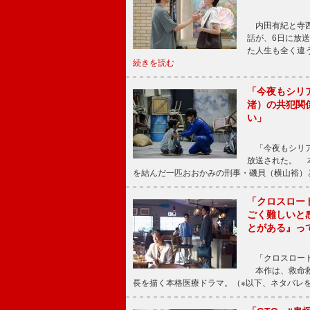
内田有紀と寺西
話が、6日に放
た人生も全く違
続きを読む
「今夜もシリ
渚）の共犯関
い」
「今夜もシリア
放送された。 
を結んだ一匹おおかみの刑事・磯貝（横山裕）
「クロスロー
ごく難しいと
とがある』っ
「クロスロード
本作は、救命救
長を描く本格医療ドラマ。（※以下、ネタバレ