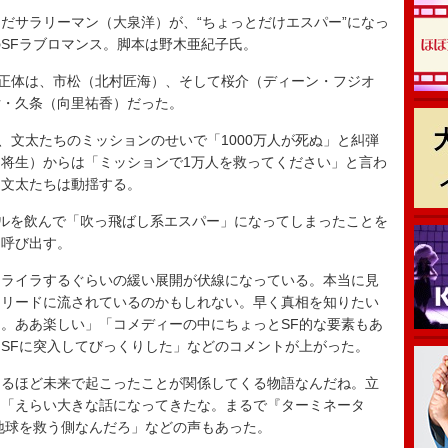
サラリーマン（大泉洋）が、“ちょっとだけエスパー”になっ
SFラブロマンス。脚本は野木亜紀子氏。
の正体は、市松（北村匠海）、そして桜介（ディーン・フジオ
女・久条（向里祐香）だった。
、文太たちのミッションのせいで「1000万人が死ぬ」と糾弾
将生）からは「ミッションで1万人を救ってください」と言わ
、文太たちは動揺する。
ルを飲んで「吹っ飛ばし系エスパー」になってしまったことを
に呼び出す。
イライラするぐらいの緩い展開が伏線になっている。本当に見
スリードに流されているのかもしれない。早く真相を知りたい
。ああ楽しい」「コメディーの中にちょっとSF的な要素もあ
SFに突入してびっくりした」などのコメントが上がった。
るほど未来で起こったことが関係してくる物語なんだね。立
」「えらい大きな話になってきたな。まるで『ターミネータ
が地球を救う側なんだろ」などの声もあった。