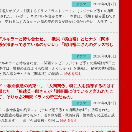
2026年8月7日
ドラマ
拓人がダブル主演するドラマ「ラストノート」（フジテレビ系）の第5
送された。（※以下、ネタバレを含みます） 本作は、環境も積み重ねてき
う、交わるはずのなかった歳の差の男女が静かに引かれ合い、人生で …
アルキラーと待ち合わせ」「磯貝（横山裕）とヒナタ（関水
係が深まってきているのがいい」「縦山裕二さんのグッズ欲し
2026年8月6日
ドラマ
ルキラーと待ち合わせ」（関西テレビ／フジテレビ系）の第6話が5日に
本作は、警察の正義よりも復讐（ふくしゅう）を優先し、秘密の共犯関係
と第六感女子ヒナタ（関水渚）の物語 …
続きを読む
ド ～救命救急の約束～」「人間関係、特に人を指導するのはす
感じた」「船越英一郎さんが『刑事面に似ていると言われたこ
て、そりゃあ2時間ドラマの帝王だもの」
2026年8月6日
ドラマ
 ～救命救急の約束～」（テレビ朝日系）の第5話が4日に放送された。
急医療の最前線でもがく、若き救命医・救急隊員・警察官らの正義と成
を含みます） 遥（今田美桜）や桐 …
続きを読む