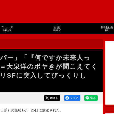
ニュース
音楽
特別企画
NEWS
MUSIC
PR
パー」「『何ですか未来人っ
＝大泉洋のボヤきが聞こえてく
リSFに突入してびっくりし
ポスト
シェア
送る
系）の第6話が、25日に放送された。