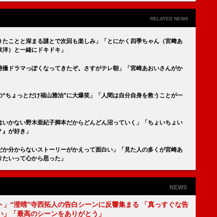
RELATED NEWS
きたことと深まる謎とで次回も楽しみ」「とにかく四季ちゃん（宮﨑あ
泉洋）と一緒にドキドキ」
特撮ドラマっぽくなってきたぞ。さすがテレ朝」「宮崎あおいさんがか
の“ちょっとだけ福山雅治”に大爆笑」「人間は自分自身を救うことが一
はいかない野木亜紀子脚本だからどんどん沼っていく」「ちょいちょい
？』が好き」
だか分からないストーリーがかえって面白い」「見た人の多くが宮崎あ
りたいって心から思った」
NEWS
ト」“澄晴”寺西拓人の告白シーンに反響集まる 「真っすぐな告
い」「最高のシーンをありがとう」