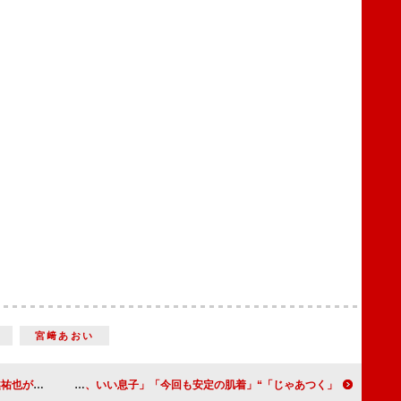
宮﨑あおい
しげな表情が良い」
「じゃあつく」“勝男”竹内涼真の母を中心に描かれた「神回」 「勝男は優しい、いい息子」「今回も安定の肌着」