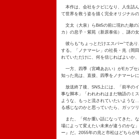
本作は、会社をクビになり、人生詰んだ
て世界を救う姿を描く完全オリジナルの
文太（大泉）らBit5の前に現れた敵
カ）の息子・紫苑（新原泰佑）、謎の
彼らも“ちょっとだけエスパー”であり
する。「ノナマーレ」の社長・兆（岡田
れていただけに、何を信じればよいか
一方、四季（宮﨑あおい）がEカプセ
知った兆は、直接、四季をノナマーレ
放送終了後、SNS上には、「前半の
事な脚本」「われわれはまだ物語のミ
ような、もっと流されていたいような…
る感じなのかと思っていたら、ガッツリ
また、「何か重い話になってきた。な
場によって変えたい未来が違うのかな
ー』だ。2055年の兆と市松はどちら