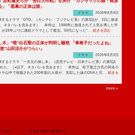
鬼塚”反町隆史らが「告白大作戦」を決行 「カジサックの娘・梶原
る」「黒幕の正体は誰」
2026年8月4日
ドラマ
するドラマ「GTO」（カンテレ・フジテレビ系）の第3話が、3日に放送
下、ネタバレを含みます） 本作は、1998年に放送されて人気を博した学
」が28年ぶりに連続ドラマとして復活。50代になった“ …
続きを読む
し木」“唯”白石聖の正体が判明し騒然 「車椅子だったよね」
“悠”山田涼介がつらい」
2026年8月3日
ドラマ
するドラマ「一次元の挿し木」（読売テレビ・日本テレビ系）の第5話
された。（※以下、ネタバレを含みます） 本作は、松下龍之介氏の同名小
ヤ山中で発掘された200年前の人骨が、失踪した妹のDNAと完 …
続きを
more »