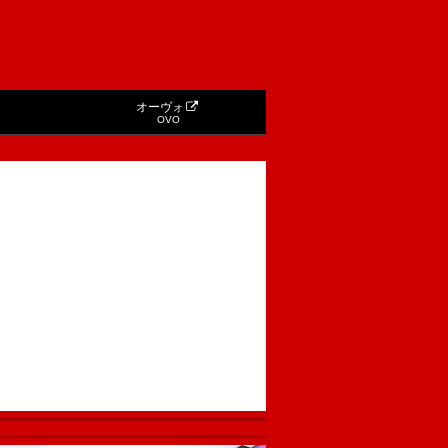
オーヴォ
OVO