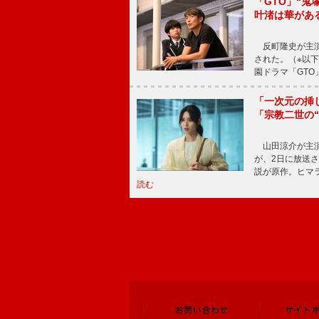
「GTO」“
叶渚は華があ
反町隆史が主演
された。（※以
園ドラマ「GTO
「一次元の挿
「宗教二世の
山田涼介が主演
が、2日に放送
説が原作。ヒマラ
読む