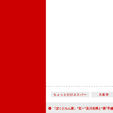
ちょっとだけエスパー
大泉洋
「ぼくたちん家」“玄一”及川光博と“索”手越祐也がパートナーシップ申請 「とても意味のある回」「ハグシーンの愛